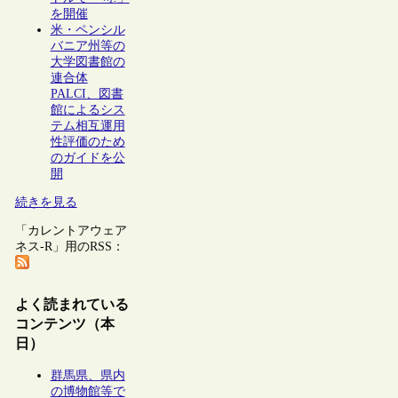
を開催
米・ペンシル
バニア州等の
大学図書館の
連合体
PALCI、図書
館によるシス
テム相互運用
性評価のため
のガイドを公
開
続きを見る
「カレントアウェア
ネス-R」用のRSS：
よく読まれている
コンテンツ（本
日）
群馬県、県内
の博物館等で