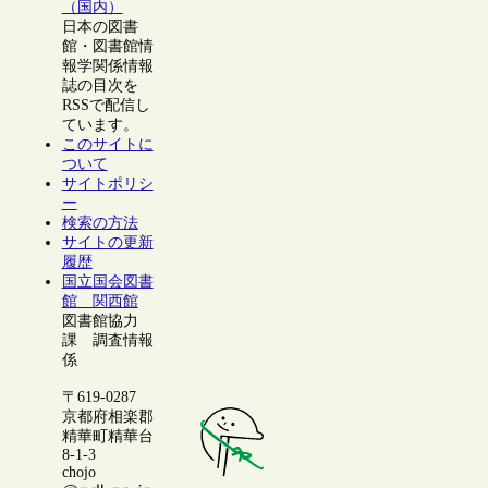
（国内）
日本の図書
館・図書館情
報学関係情報
誌の目次を
RSSで配信し
ています。
このサイトに
ついて
サイトポリシ
ー
検索の方法
サイトの更新
履歴
国立国会図書
館 関西館
図書館協力
課 調査情報
係
〒619-0287
京都府相楽郡
精華町精華台
8-1-3
chojo