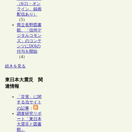
（8/21・オン
ライン、録画
配信あり）
（5）
県立長野図書
館、「信州デ
ジタルコモン
ズ」のコンテ
ンツにDOIの
付与を開始
（4）
続きを見る
東日本大震災 関
連情報
「災害」に関
する当サイト
の記事
：
調査研究リポ
ート「東日本
大震災と図書
館」