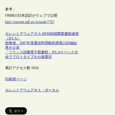
参考：
FRBRの日本語訳がウェブで公開
http://current.ndl.go.jp/node/7767
カレントアウェアネス-R
FRBR
国際図書館連盟
（IFLA）
総務省、2007年度通信利用動向調査の詳細結
果を公表
「フランス語圏電子図書館」IFLAケベック大
会でプロトタイプをお披露目
累計アクセス数:
5834
印刷用ページ
カレントアウェアネス・ポータル