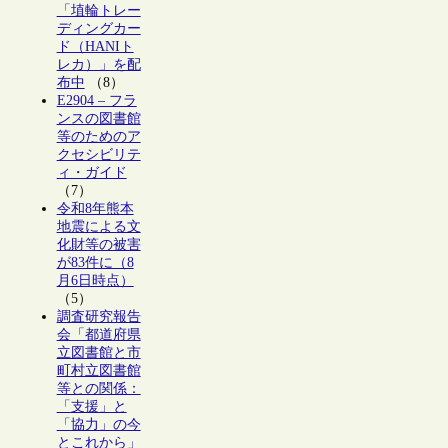
「埴輪トレー
ディングカー
ド（HANIト
レカ）」を配
布中
（8）
E2904 – フラ
ンスの図書館
等のためのア
クセシビリテ
ィ・ガイド
（7）
令和8年熊本
地震による文
化財等の被害
が83件に（8
月6日時点）
（5）
調査研究報告
会「都道府県
立図書館と市
町村立図書館
等との関係：
「支援」と
「協力」の今
とこれから」