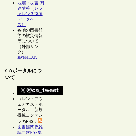
地震・災害 関
連情報（レフ
ァレンス協同
データベー
ス）
各地の図書館
等の被災情報
等について
（外部リン
ク）
saveMLAK
CAポータルにつ
いて
カレントアウ
ェアネス・ポ
ータル 新規
掲載コンテン
ツのRSS：
図書館関係雑
誌目次RSS集