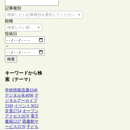
記事種別
検索したい記事種別を選択してください
館種
検索したい館種を選択してください
投稿日
～
検索
キーワードから検
索（テーマ）
学術情報流通
4348
デジタル化
4098
デ
ジタルアーカイブ
3349
イベント
3012
災害
2754
オープン
アクセス
2678
電子
書籍
2227
図書館サ
ービス
2178
子ども