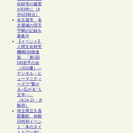
化財等の被害
が83件に（8
月6日時点）
名古屋市、名
古屋城の現天
守閣の記録を
募集中
【イベント】
人間文化研究
機構DH推進
室、「第5回
DH若手の会
（2026夏）―
デジタル・ヒ
ューマニティ
ーズで“繋が
る×広がる”人
文学―」
（8/24-25・大
阪府）
埼玉県立久喜
図書館、休館
日特別イベン
ト「本のタイ
トルで一句!」