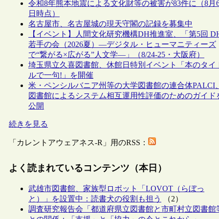
令和8年熊本地震による文化財等の被害が83件に（8月
日時点）
名古屋市、名古屋城の現天守閣の記録を募集中
【イベント】人間文化研究機構DH推進室、「第5回 D
若手の会（2026夏）―デジタル・ヒューマニティーズ
で“繋がる×広がる”人文学―」（8/24-25・大阪府）
埼玉県立久喜図書館、休館日特別イベント「本のタイ
ルで一句!」を開催
米・ペンシルバニア州等の大学図書館の連合体PALCI
図書館によるシステム相互運用性評価のためのガイド
公開
続きを見る
「カレントアウェアネス-R」用のRSS：
よく読まれているコンテンツ（本日）
武雄市図書館、家族型ロボット「LOVOT（らぼっ
と）」を設置中：読書犬の役割も担う
（2）
調査研究報告会「都道府県立図書館と市町村立図書館