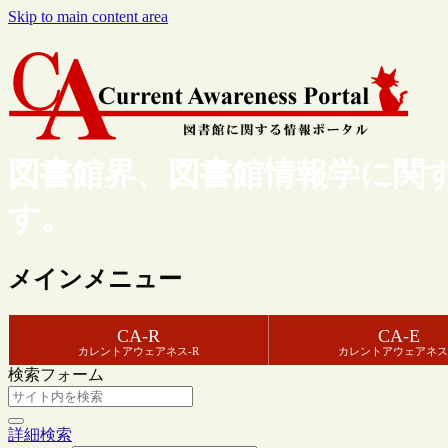
Skip to main content area
図書館界、図書館情報学に関
す。
メインメニュー
CA-R
CA-E
カレントアウェアネス-R
カレントアウェアネス
検索フォーム
詳細検索