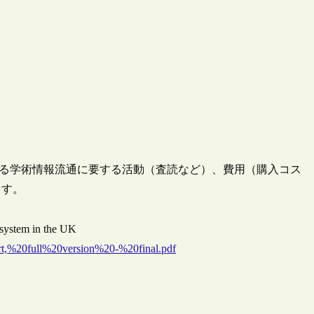
ける学術情報流通に要する活動（査読など）、費用（購入コス
ます。
 system in the UK
rt,%20full%20version%20-%20final.pdf