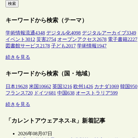
検索
キーワードから検索（テーマ）
学術情報流通
4348
デジタル化
4098
デジタルアーカイブ
3349
イベント
3012
災害
2754
オープンアクセス
2678
電子書籍
2227
図書館サービス
2178
子ども
2017
学術情報
1947
続きを見る
キーワードから検索（国・地域）
日本
19628
米国
10662
英国
3216
欧州
1426
カナダ
1069
韓国
950
フランス
720
ドイツ
681
中国
638
オーストラリア
599
続きを見る
「カレントアウェアネス-R」新着記事
2026年08月07日