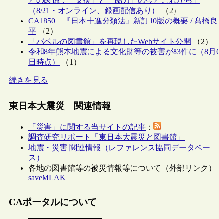
との関係：「支援」と「協力」の今とこれから」
（8/21・オンライン、録画配信あり）
（2）
CA1850 – 『日本十進分類法』新訂10版の概要 / 髙橋良
平
（2）
「バベルの図書館」を再現したWebサイト公開
（2）
令和8年熊本地震による文化財等の被害が83件に（8月
日時点）
（1）
続きを見る
東日本大震災 関連情報
「災害」に関する当サイトの記事
：
調査研究リポート「東日本大震災と図書館」
地震・災害 関連情報（レファレンス協同データベー
ス）
各地の図書館等の被災情報等について（外部リンク）
saveMLAK
CAポータルについて