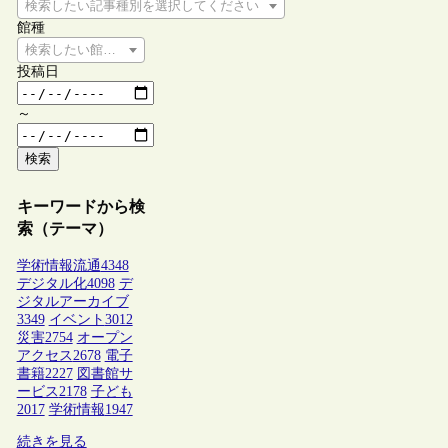
検索したい記事種別を選択してください
館種
検索したい館種を選択してください
投稿日
～
検索
キーワードから検
索（テーマ）
学術情報流通
4348
デジタル化
4098
デ
ジタルアーカイブ
3349
イベント
3012
災害
2754
オープン
アクセス
2678
電子
書籍
2227
図書館サ
ービス
2178
子ども
2017
学術情報
1947
続きを見る