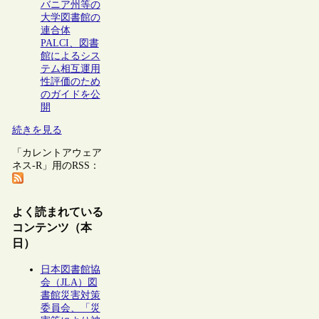
バニア州等の
大学図書館の
連合体
PALCI、図書
館によるシス
テム相互運用
性評価のため
のガイドを公
開
続きを見る
「カレントアウェア
ネス-R」用のRSS：
よく読まれている
コンテンツ（本
日）
日本図書館協
会（JLA）図
書館災害対策
委員会、「災