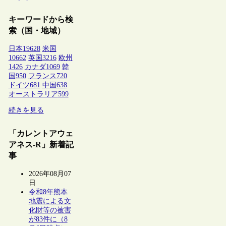
キーワードから検
索（国・地域）
日本
19628
米国
10662
英国
3216
欧州
1426
カナダ
1069
韓
国
950
フランス
720
ドイツ
681
中国
638
オーストラリア
599
続きを見る
「カレントアウェ
アネス-R」新着記
事
2026年08月07
日
令和8年熊本
地震による文
化財等の被害
が83件に（8