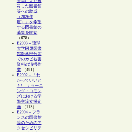
害等により被
災した図書館
等への助成
（2026年
度）」を希望
する図書館の
募集を開始
（678）
E2903 – 琉球
大学附属図書
館医学部分館
でのカビ被害
資料の清掃作
業
（491）
E2902 – 「わ
かっていいと
も!」：ラーニ
ング・コモン
ズにおける学
際交流支援企
画
（113）
E2904 – フラ
ンスの図書館
等のためのア
クセシビリテ