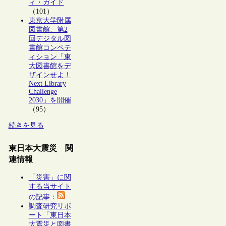
ィ・ガイド
（101）
東京大学附属
図書館、第2
回デジタル図
書館コンペテ
ィション「東
大図書館をデ
ザインせよ！
Next Library
Challenge
2030」を開催
（95）
続きを見る
東日本大震災 関
連情報
「災害」に関
する当サイト
の記事
：
調査研究リポ
ート「東日本
大震災と図書