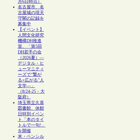
月6日時点）
名古屋市、名
古屋城の現天
守閣の記録を
募集中
【イベント】
人間文化研究
機構DH推進
室、「第5回
DH若手の会
（2026夏）―
デジタル・ヒ
ューマニティ
ーズで“繋が
る×広がる”人
文学―」
（8/24-25・大
阪府）
埼玉県立久喜
図書館、休館
日特別イベン
ト「本のタイ
トルで一句!」
を開催
米・ペンシル