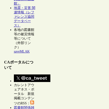
館」
地震・災害 関
連情報（レフ
ァレンス協同
データベー
ス）
各地の図書館
等の被災情報
等について
（外部リン
ク）
saveMLAK
CAポータルにつ
いて
カレントアウ
ェアネス・ポ
ータル 新規
掲載コンテン
ツのRSS：
図書館関係雑