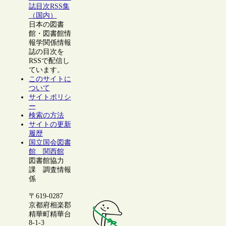
誌目次RSS集
（国内）
日本の図書
館・図書館情
報学関係情報
誌の目次を
RSSで配信し
ています。
このサイトに
ついて
サイトポリシ
ー
検索の方法
サイトの更新
履歴
国立国会図書
館 関西館
図書館協力
課 調査情報
係
〒619-0287
京都府相楽郡
精華町精華台
8-1-3