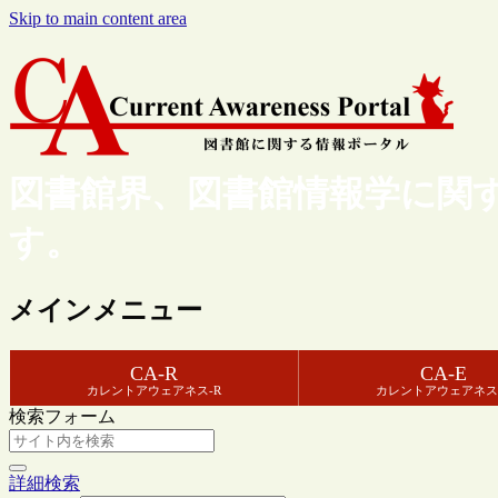
Skip to main content area
図書館界、図書館情報学に関
す。
メインメニュー
CA-R
CA-E
カレントアウェアネス-R
カレントアウェアネス
検索フォーム
詳細検索