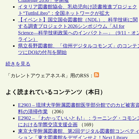
Challenge 2030」を開催
イタリア図書館協会、乳幼児向け読書推進プロジェク
ト“TuttInLibro”：全国ネットワークが拡大
【イベント】国立国会図書館（NDL）、科学技術に関
する調査プロジェクト2026シンポジウム「AI for
Science―科学技術政策へのインパクト―」（9/11・オ
ライン）
県立長野図書館、「信州デジタルコモンズ」のコンテ
ツにDOIの付与を開始
続きを見る
「カレントアウェアネス-R」用のRSS：
よく読まれているコンテンツ（本日）
E2903 – 琉球大学附属図書館医学部分館でのカビ被害
料の清掃作業
（206）
E2902 – 「わかっていいとも!」：ラーニング・コモン
における学際交流支援企画
（169）
東京大学附属図書館、第2回デジタル図書館コンペテ
ション「東大図書館をデザインせよ！Next Library