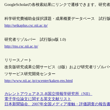
GoogleScholarの各検索結果にリンクで遷移できます
科学研究費補助金採択課題・成果概要データベース 試行版(β版
http://seikaplus.csc.nii.ac.jp/
研究者リゾルバー 試行版(α版 1.0)
http://rns.csc.nii.ac.jp/
リリースノート
改良版研究成果公開サービス（β版）および研究者リゾルバー
ツサービス研究開発センター
http://www.nii.ac.jp/cscenter/kaken-rns.html
カレントアウェアネス-R
国立情報学研究所（NII）
電子学位論文に関する英文文献リスト
日本新聞協会、2007年全国メディア接触・評価調査の報告