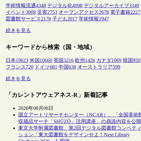
学術情報流通
4348
デジタル化
4098
デジタルアーカイブ
3349
イベント
3009
災害
2753
オープンアクセス
2678
電子書籍
2227
図書館サービス
2178
子ども
2017
学術情報
1947
続きを見る
キーワードから検索（国・地域）
日本
19623
米国
10660
英国
3216
欧州
1426
カナダ
1069
韓国
950
フランス
720
ドイツ
681
中国
638
オーストラリア
599
続きを見る
「カレントアウェアネス-R」新着記事
2026年08月06日
国立アートリサーチセンター（NCAR）、「全国美術
収蔵品サーチ「SHŪZŌ」活用講座」の鼎談内容を公
東京大学附属図書館、第2回デジタル図書館コンペテ
ション「東大図書館をデザインせよ！Next Library