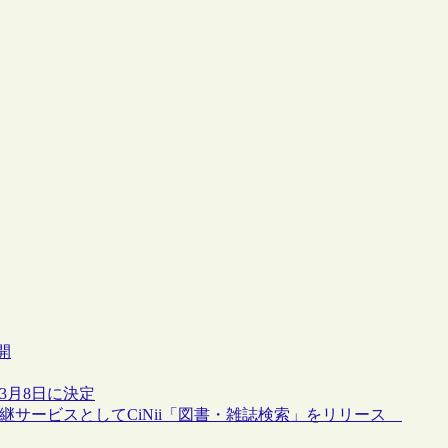
開
年3月8日に決定
tの後継サービスとしてCiNii「図書・雑誌検索」をリリース