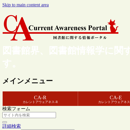
Skip to main content area
図書館界、図書館情報学に関
す。
メインメニュー
CA-R
CA-E
カレントアウェアネス-R
カレントアウェアネス
検索フォーム
詳細検索