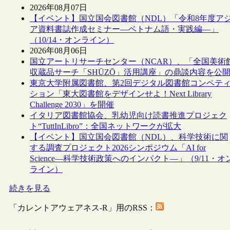
2026年08月07日
【イベント】国立国会図書館（NDL）「令和8年度ア
ア資料書誌作成セミナー―ベトナム語・実践編―」
（10/14・オンライン）
2026年08月06日
国立アートリサーチセンター（NCAR）、「全国美術
収蔵品サーチ「SHŪZŌ」活用講座」の鼎談内容を公
東京大学附属図書館、第2回デジタル図書館コンペテ
ション「東大図書館をデザインせよ！Next Library
Challenge 2030」を開催
イタリア図書館協会、乳幼児向け読書推進プロジェク
ト“TuttInLibro”：全国ネットワークが拡大
【イベント】国立国会図書館（NDL）、科学技術に関
する調査プロジェクト2026シンポジウム「AI for
Science―科学技術政策へのインパクト―」（9/11・オ
ライン）
続きを見る
「カレントアウェアネス-R」用のRSS：