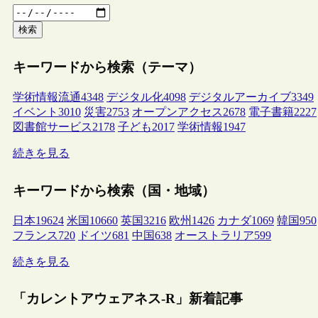
検索
キーワードから検索（テーマ）
学術情報流通
4348
デジタル化
4098
デジタルアーカイブ
3349
イベント
3010
災害
2753
オープンアクセス
2678
電子書籍
2227
図書館サービス
2178
子ども
2017
学術情報
1947
続きを見る
キーワードから検索（国・地域）
日本
19624
米国
10660
英国
3216
欧州
1426
カナダ
1069
韓国
950
フランス
720
ドイツ
681
中国
638
オーストラリア
599
続きを見る
「カレントアウェアネス-R」新着記事