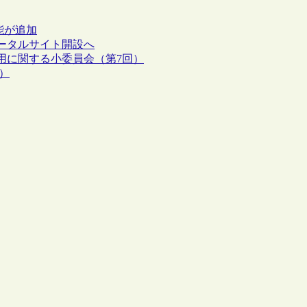
能が追加
ータルサイト開設へ
用に関する小委員会（第7回）
）