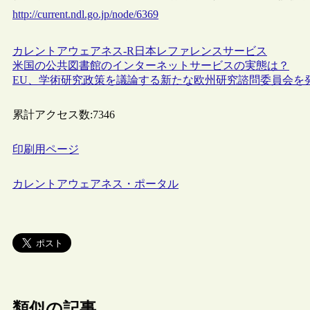
http://current.ndl.go.jp/node/6369
カレントアウェアネス-R
日本
レファレンスサービス
米国の公共図書館のインターネットサービスの実態は？
EU、学術研究政策を議論する新たな欧州研究諮問委員会を
累計アクセス数:
7346
印刷用ページ
カレントアウェアネス・ポータル
類似の記事