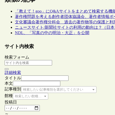
「教えて！goo」にQ&Aサイトをまとめて検索する機
著作権問題を考える創作者団体協議会、著作者情報ポ
文化審議会著作権分科会 過去の著作物等の保護と利
ニュースサイト/新聞社サイトの利用の動向は？（日本
NDL、「写真の中の明治・大正」を公開
サイト内検索
検索フォーム
詳細検索
タイトル
本文
記事種別
検索したい記事種別を選択してください
館種
検索したい館種を選択してください
投稿日
～