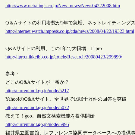
http://www.netratings.co.jp/New_news/News04222008.htm
Q＆Aサイトの利用者数が1年で急増、ネットレイティングス調査 – 
http://internet.watch.impress.co.jp/cda/news/2008/04/22/19323.html
Q&Aサイトの利用、この1年で大幅増 – ITpro
http://itpro.nikkeibp.co.jp/article/Research/20080423/299899/
参考：
どこのQ&Aサイトが一番か？
http://current.ndl.go.jp/node/5217
Yahoo!のQ&Aサイト、全世界で1億6千万件の回答を突破
http://current.ndl.go.jp/node/5072
教えて！goo、自然文検索機能を提供開始
http://current.ndl.go.jp/node/5995
福井県立図書館、レファレンス協同データベースへの提供