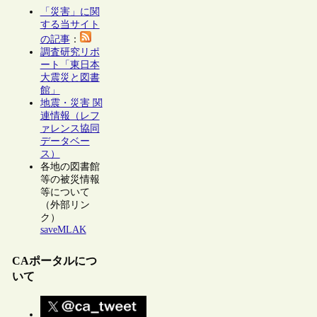
「災害」に関
する当サイト
の記事
：
調査研究リポ
ート「東日本
大震災と図書
館」
地震・災害 関
連情報（レフ
ァレンス協同
データベー
ス）
各地の図書館
等の被災情報
等について
（外部リン
ク）
saveMLAK
CAポータルにつ
いて