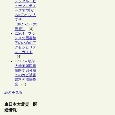
デジタル・ヒ
ューマニティ
ーズで“繋が
る×広がる”人
文学―」
（8/24-25・大
阪府）
（4）
E2904 – フラ
ンスの図書館
等のためのア
クセシビリテ
ィ・ガイド
（4）
E2903 – 琉球
大学附属図書
館医学部分館
でのカビ被害
資料の清掃作
業
（4）
続きを見る
東日本大震災 関
連情報