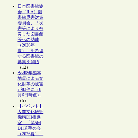
日本図書館協
会（JLA）図
書館災害対策
委員会、「災
害等により被
災した図書館
等への助成
（2026年
度）」を希望
する図書館の
募集を開始
（12）
令和8年熊本
地震による文
化財等の被害
が83件に（8
月6日時点）
（5）
【イベント】
人間文化研究
機構DH推進
室、「第5回
DH若手の会
（2026夏）―