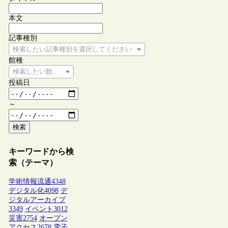
本文
記事種別
検索したい記事種別を選択してください
館種
検索したい館種を選択してください
投稿日
～
検索
キーワードから検
索（テーマ）
学術情報流通
4348
デジタル化
4098
デ
ジタルアーカイブ
3349
イベント
3012
災害
2754
オープン
アクセス
2678
電子