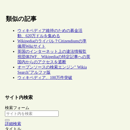
類似の記事
ウィキペディア維持のための募金活
動、620万ドルを集める
Wikipediaのライバル？Citizendiumの準
備用Wikiサイト
英国のインターネット上の違法情報監
視団体IWF、Wikipediaの特定記事への英
国内からのアクセスを遮断
オープンソースの検索エンジン“ Wikia
Search”アルファ版
ウィキペディア、100万件突破
サイト内検索
検索フォーム
詳細検索
タイトル