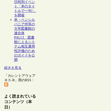
日特別イベン
ト「本のタイ
トルで一句!」
を開催
米・ペンシル
バニア州等の
大学図書館の
連合体
PALCI、図書
館によるシス
テム相互運用
性評価のため
のガイドを公
開
続きを見る
「カレントアウェア
ネス-R」用のRSS：
よく読まれている
コンテンツ（本
日）