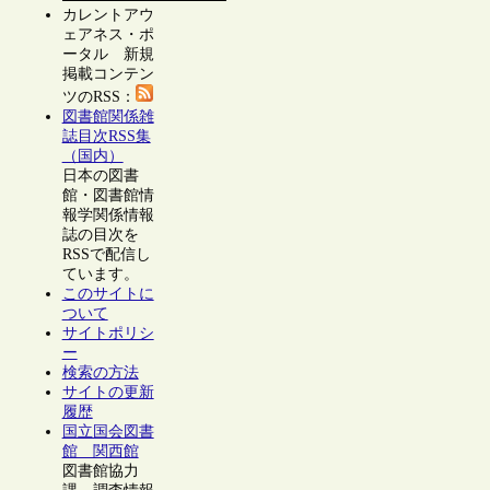
カレントアウ
ェアネス・ポ
ータル 新規
掲載コンテン
ツのRSS：
図書館関係雑
誌目次RSS集
（国内）
日本の図書
館・図書館情
報学関係情報
誌の目次を
RSSで配信し
ています。
このサイトに
ついて
サイトポリシ
ー
検索の方法
サイトの更新
履歴
国立国会図書
館 関西館
図書館協力