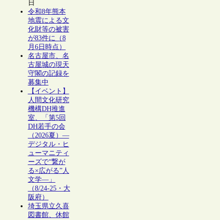
日
令和8年熊本
地震による文
化財等の被害
が83件に（8
月6日時点）
名古屋市、名
古屋城の現天
守閣の記録を
募集中
【イベント】
人間文化研究
機構DH推進
室、「第5回
DH若手の会
（2026夏）―
デジタル・ヒ
ューマニティ
ーズで“繋が
る×広がる”人
文学―」
（8/24-25・大
阪府）
埼玉県立久喜
図書館、休館