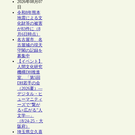
2026年08月07
日
令和8年熊本
地震による文
化財等の被害
が83件に（8
月6日時点）
名古屋市、名
古屋城の現天
守閣の記録を
募集中
【イベント】
人間文化研究
機構DH推進
室、「第5回
DH若手の会
（2026夏）―
デジタル・ヒ
ューマニティ
ーズで“繋が
る×広がる”人
文学―」
（8/24-25・大
阪府）
埼玉県立久喜