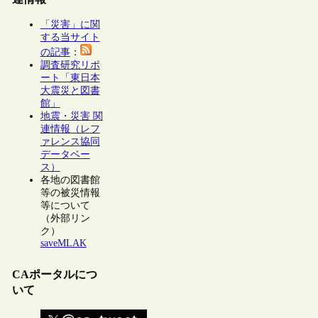
「災害」に関
する当サイト
の記事
：
調査研究リポ
ート「東日本
大震災と図書
館」
地震・災害 関
連情報（レフ
ァレンス協同
データベー
ス）
各地の図書館
等の被災情報
等について
（外部リン
ク）
saveMLAK
CAポータルにつ
いて