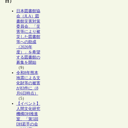
日）
日本図書館協
会（JLA）図
書館災害対策
委員会、「災
害等により被
災した図書館
等への助成
（2026年
度）」を希望
する図書館の
募集を開始
（9）
令和8年熊本
地震による文
化財等の被害
が83件に（8
月6日時点）
（5）
【イベント】
人間文化研究
機構DH推進
室、「第5回
DH若手の会