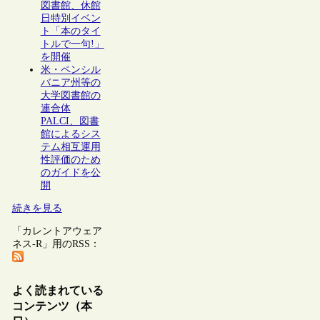
図書館、休館
日特別イベン
ト「本のタイ
トルで一句!」
を開催
米・ペンシル
バニア州等の
大学図書館の
連合体
PALCI、図書
館によるシス
テム相互運用
性評価のため
のガイドを公
開
続きを見る
「カレントアウェア
ネス-R」用のRSS：
よく読まれている
コンテンツ（本