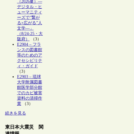
（2026夏）―
デジタル・ヒ
ューマニティ
ーズで“繋が
る×広がる”人
文学―」
（8/24-25・大
阪府）
（3）
E2904 – フラ
ンスの図書館
等のためのア
クセシビリテ
ィ・ガイド
（3）
E2903 – 琉球
大学附属図書
館医学部分館
でのカビ被害
資料の清掃作
業
（3）
続きを見る
東日本大震災 関
連情報