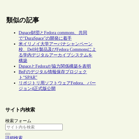
類似の記事
Dspace財団とFedora commons、共同
で“DuraSpace”の開発に着手
米イリノイ大学アーバナシャンペーン
校、Dell社製品及びFedora Commonsによ
る学内デジタルアーカイブシステムを
構築
DspaceとFedoraが協力関係構築を表明
BnFのデジタル情報保存プロジェク
ト“SPAR”
リポジトリ用ソフトウェアFedora、バー
ジョン4正式版公開
サイト内検索
検索フォーム
詳細検索