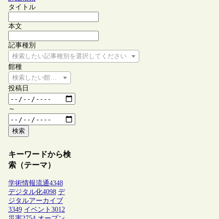
タイトル
本文
記事種別
検索したい記事種別を選択してください
館種
検索したい館種を選択してください
投稿日
～
検索
キーワードから検
索（テーマ）
学術情報流通
4348
デジタル化
4098
デ
ジタルアーカイブ
3349
イベント
3012
災害
2754
オープン