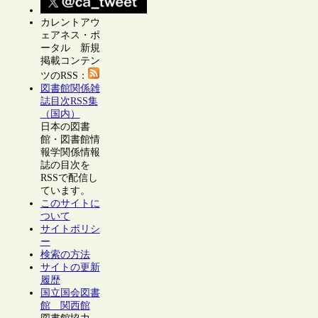
カレントアウ
ェアネス・ポ
ータル 新規
掲載コンテン
ツのRSS：
図書館関係雑
誌目次RSS集
（国内）
日本の図書
館・図書館情
報学関係情報
誌の目次を
RSSで配信し
ています。
このサイトに
ついて
サイトポリシ
ー
検索の方法
サイトの更新
履歴
国立国会図書
館 関西館