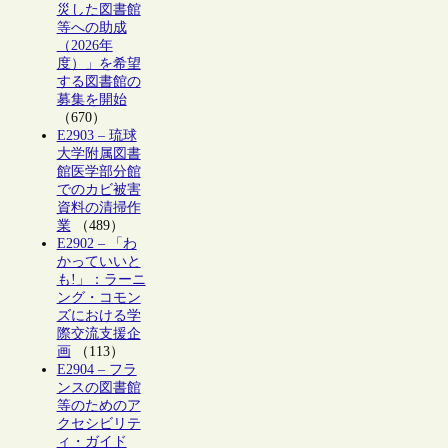
災した図書館
等への助成
（2026年
度）」を希望
する図書館の
募集を開始
（670）
E2903 – 琉球
大学附属図書
館医学部分館
でのカビ被害
資料の清掃作
業
（489）
E2902 – 「わ
かっていいと
も!」：ラーニ
ング・コモン
ズにおける学
際交流支援企
画
（113）
E2904 – フラ
ンスの図書館
等のためのア
クセシビリテ
ィ・ガイド