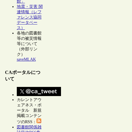
館」
地震・災害 関
連情報（レフ
ァレンス協同
データベー
ス）
各地の図書館
等の被災情報
等について
（外部リン
ク）
saveMLAK
CAポータルにつ
いて
カレントアウ
ェアネス・ポ
ータル 新規
掲載コンテン
ツのRSS：
図書館関係雑