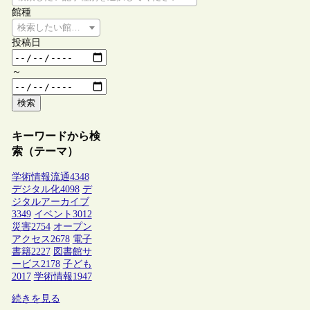
館種
検索したい館種を選択してください
投稿日
～
検索
キーワードから検
索（テーマ）
学術情報流通
4348
デジタル化
4098
デ
ジタルアーカイブ
3349
イベント
3012
災害
2754
オープン
アクセス
2678
電子
書籍
2227
図書館サ
ービス
2178
子ども
2017
学術情報
1947
続きを見る