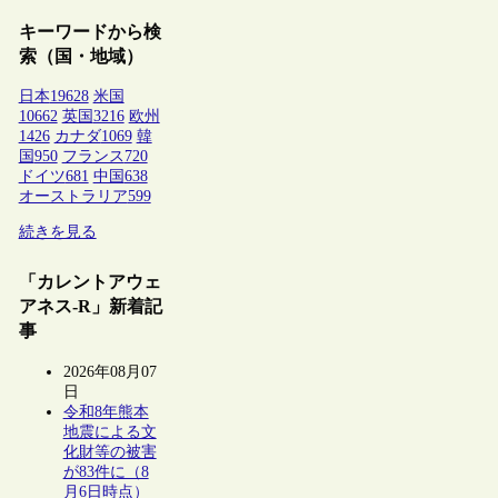
キーワードから検
索（国・地域）
日本
19628
米国
10662
英国
3216
欧州
1426
カナダ
1069
韓
国
950
フランス
720
ドイツ
681
中国
638
オーストラリア
599
続きを見る
「カレントアウェ
アネス-R」新着記
事
2026年08月07
日
令和8年熊本
地震による文
化財等の被害
が83件に（8
月6日時点）