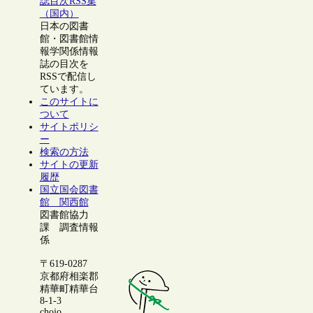
誌目次RSS集
（国内）
日本の図書
館・図書館情
報学関係情報
誌の目次を
RSSで配信し
ています。
このサイトに
ついて
サイトポリシ
ー
検索の方法
サイトの更新
履歴
国立国会図書
館 関西館
図書館協力
課 調査情報
係
〒619-0287
京都府相楽郡
精華町精華台
8-1-3
chojo