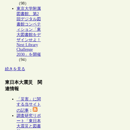
（98）
東京大学附属
図書館、第2
回デジタル図
書館コンペテ
ィション「東
大図書館をデ
ザインせよ！
Next Library
Challenge
2030」を開催
（94）
続きを見る
東日本大震災 関
連情報
「災害」に関
する当サイト
の記事
：
調査研究リポ
ート「東日本
大震災と図書