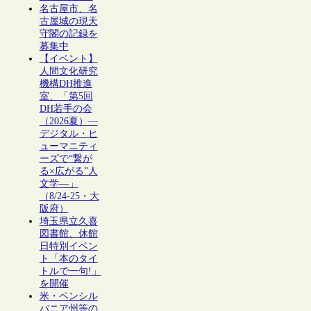
名古屋市、名
古屋城の現天
守閣の記録を
募集中
【イベント】
人間文化研究
機構DH推進
室、「第5回
DH若手の会
（2026夏）―
デジタル・ヒ
ューマニティ
ーズで“繋が
る×広がる”人
文学―」
（8/24-25・大
阪府）
埼玉県立久喜
図書館、休館
日特別イベン
ト「本のタイ
トルで一句!」
を開催
米・ペンシル
バニア州等の