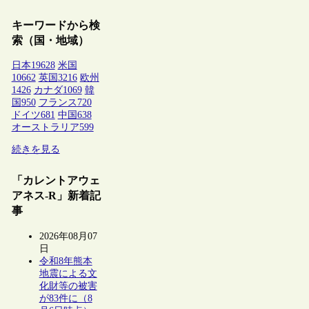
キーワードから検
索（国・地域）
日本
19628
米国
10662
英国
3216
欧州
1426
カナダ
1069
韓
国
950
フランス
720
ドイツ
681
中国
638
オーストラリア
599
続きを見る
「カレントアウェ
アネス-R」新着記
事
2026年08月07
日
令和8年熊本
地震による文
化財等の被害
が83件に（8