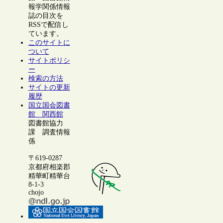
報学関係情報
誌の目次を
RSSで配信し
ています。
このサイトに
ついて
サイトポリシ
ー
検索の方法
サイトの更新
履歴
国立国会図書
館 関西館
図書館協力
課 調査情報
係
〒619-0287
京都府相楽郡
精華町精華台
8-1-3
chojo