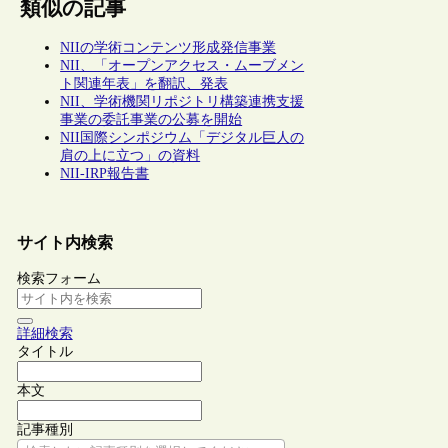
類似の記事
NIIの学術コンテンツ形成発信事業
NII、「オープンアクセス・ムーブメン
ト関連年表」を翻訳、発表
NII、学術機関リポジトリ構築連携支援
事業の委託事業の公募を開始
NII国際シンポジウム「デジタル巨人の
肩の上に立つ」の資料
NII-IRP報告書
サイト内検索
検索フォーム
詳細検索
タイトル
本文
記事種別