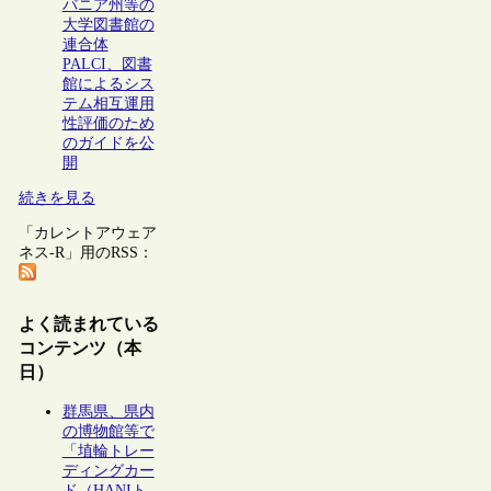
バニア州等の
大学図書館の
連合体
PALCI、図書
館によるシス
テム相互運用
性評価のため
のガイドを公
開
続きを見る
「カレントアウェア
ネス-R」用のRSS：
よく読まれている
コンテンツ（本
日）
群馬県、県内
の博物館等で
「埴輪トレー
ディングカー
ド（HANIト