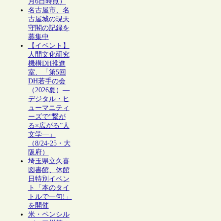
月6日時点）
名古屋市、名
古屋城の現天
守閣の記録を
募集中
【イベント】
人間文化研究
機構DH推進
室、「第5回
DH若手の会
（2026夏）―
デジタル・ヒ
ューマニティ
ーズで“繋が
る×広がる”人
文学―」
（8/24-25・大
阪府）
埼玉県立久喜
図書館、休館
日特別イベン
ト「本のタイ
トルで一句!」
を開催
米・ペンシル