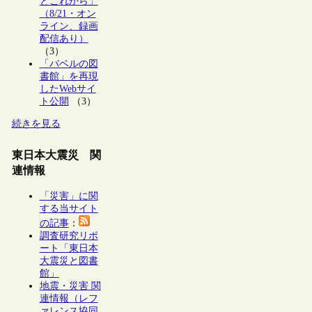
とこれから」
（8/21・オン
ライン、録画
配信あり）
（3）
「バベルの図
書館」を再現
したWebサイ
ト公開
（3）
続きを見る
東日本大震災 関
連情報
「災害」に関
する当サイト
の記事
：
調査研究リポ
ート「東日本
大震災と図書
館」
地震・災害 関
連情報（レフ
ァレンス協同