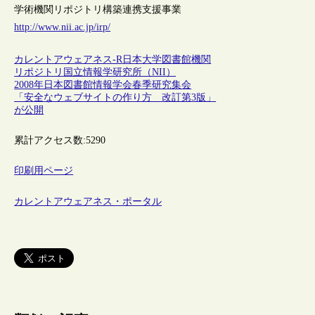
学術機関リポジトリ構築連携支援事業
http://www.nii.ac.jp/irp/
カレントアウェアネス-R
日本
大学図書館
機関
リポジトリ
国立情報学研究所（NII）
2008年日本図書館情報学会春季研究集会
「安全なウェブサイトの作り方 改訂第3版」
が公開
累計アクセス数:
5290
印刷用ページ
カレントアウェアネス・ポータル