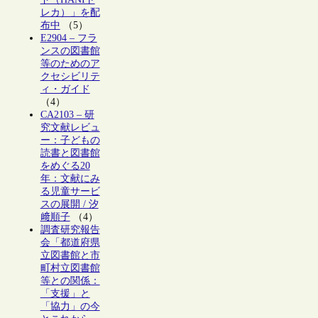
レカ）」を配
布中
（5）
E2904 – フラ
ンスの図書館
等のためのア
クセシビリテ
ィ・ガイド
（4）
CA2103 – 研
究文献レビュ
ー：子どもの
読書と図書館
をめぐる20
年：文献にみ
る児童サービ
スの展開 / 汐
﨑順子
（4）
調査研究報告
会「都道府県
立図書館と市
町村立図書館
等との関係：
「支援」と
「協力」の今