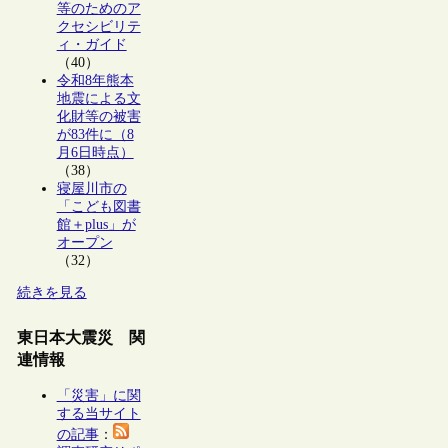
等のためのア
クセシビリテ
ィ・ガイド
（40）
令和8年熊本
地震による文
化財等の被害
が83件に（8
月6日時点）
（38）
寝屋川市の
「こども図書
館＋plus」が
オープン
（32）
続きを見る
東日本大震災 関
連情報
「災害」に関
する当サイト
の記事
：