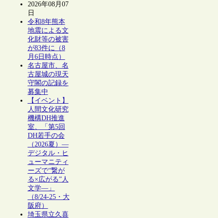
2026年08月07
日
令和8年熊本
地震による文
化財等の被害
が83件に（8
月6日時点）
名古屋市、名
古屋城の現天
守閣の記録を
募集中
【イベント】
人間文化研究
機構DH推進
室、「第5回
DH若手の会
（2026夏）―
デジタル・ヒ
ューマニティ
ーズで“繋が
る×広がる”人
文学―」
（8/24-25・大
阪府）
埼玉県立久喜