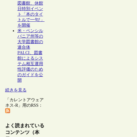
図書館、休館
日特別イベン
ト「本のタイ
トルで一句!」
を開催
米・ペンシル
バニア州等の
大学図書館の
連合体
PALCI、図書
館によるシス
テム相互運用
性評価のため
のガイドを公
開
続きを見る
「カレントアウェア
ネス-R」用のRSS：
よく読まれている
コンテンツ（本