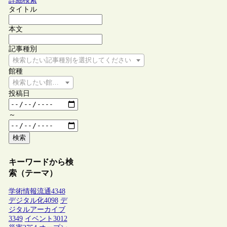
詳細検索
タイトル
本文
記事種別
検索したい記事種別を選択してください
館種
検索したい館種を選択してください
投稿日
～
検索
キーワードから検
索（テーマ）
学術情報流通
4348
デジタル化
4098
デ
ジタルアーカイブ
3349
イベント
3012