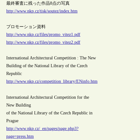
最終審査に残った作品8点の写真
http://www.nkp.cz/tisk/soutez/index.htm
プロモーション資料
http://www.nkp.cz/files/promo_vitez1.pdf
http://www.nkp.cz/files/promo_vitez2.pdf
International Architectural Competition : The New
Building of the National Library of the Czech
Republic
http://www.nkp.cz/competition_library/ENinfo.htm
International Architectural Competition for the
New Building
of the National Library of the Czech Republic in
Prague
http://www.nkp.cz/_en/pages/page.php3?
page=press.htm