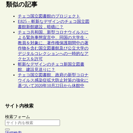
類似の記事
チェコ国立図書館のプロジェクト
E825 – 斬新なデザインのチェコ国立図
書館新館建設，暗礁に？
チェコ共和国、新型コロナウイルスに
よる緊急事態宣言中、同国の大学生・
教員を対象に、著作権保護期間中の著
作物を含む国立図書館及び公立大学の
デジタルコレクションへの一時的なア
クセスを許可
斬新なデザインのチェコ新国立図書
館、建設見送りに？
チェコ国立図書館、政府の新型コロナ
ウイルス感染症拡大防止対策の強化に
基づいて2020年10月22日から休館中
サイト内検索
検索フォーム