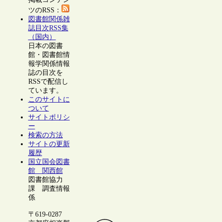
ツのRSS：
図書館関係雑
誌目次RSS集
（国内）
日本の図書
館・図書館情
報学関係情報
誌の目次を
RSSで配信し
ています。
このサイトに
ついて
サイトポリシ
ー
検索の方法
サイトの更新
履歴
国立国会図書
館 関西館
図書館協力
課 調査情報
係
〒619-0287