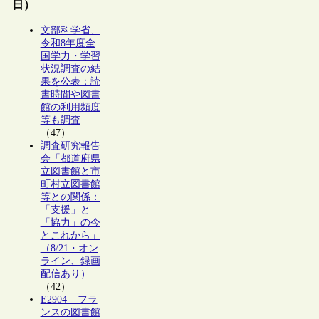
日）
文部科学省、
令和8年度全
国学力・学習
状況調査の結
果を公表：読
書時間や図書
館の利用頻度
等も調査
（47）
調査研究報告
会「都道府県
立図書館と市
町村立図書館
等との関係：
「支援」と
「協力」の今
とこれから」
（8/21・オン
ライン、録画
配信あり）
（42）
E2904 – フラ
ンスの図書館