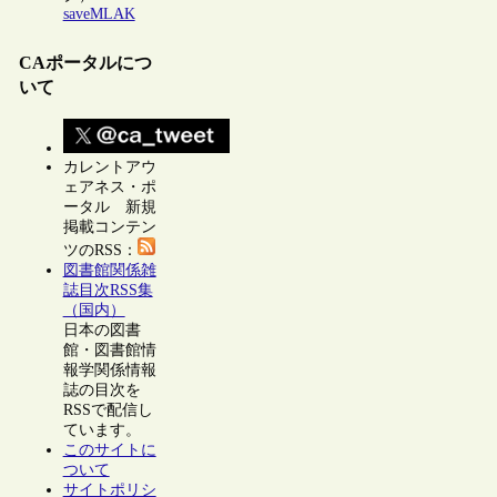
saveMLAK
CAポータルにつ
いて
カレントアウ
ェアネス・ポ
ータル 新規
掲載コンテン
ツのRSS：
図書館関係雑
誌目次RSS集
（国内）
日本の図書
館・図書館情
報学関係情報
誌の目次を
RSSで配信し
ています。
このサイトに
ついて
サイトポリシ