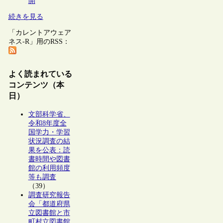
開
続きを見る
「カレントアウェア
ネス-R」用のRSS：
よく読まれている
コンテンツ（本
日）
文部科学省、
令和8年度全
国学力・学習
状況調査の結
果を公表：読
書時間や図書
館の利用頻度
等も調査
（39）
調査研究報告
会「都道府県
立図書館と市
町村立図書館