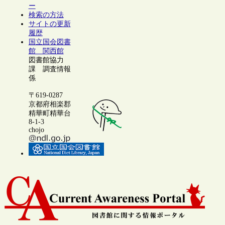
ー
検索の方法
サイトの更新
履歴
国立国会図書
館 関西館
図書館協力
課 調査情報
係
〒619-0287
京都府相楽郡
精華町精華台
8-1-3
chojo