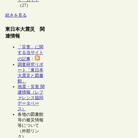
（27）
続きを見る
東日本大震災 関
連情報
「災害」に関
する当サイト
の記事
：
調査研究リポ
ート「東日本
大震災と図書
館」
地震・災害 関
連情報（レフ
ァレンス協同
データベー
ス）
各地の図書館
等の被災情報
等について
（外部リン
ク）