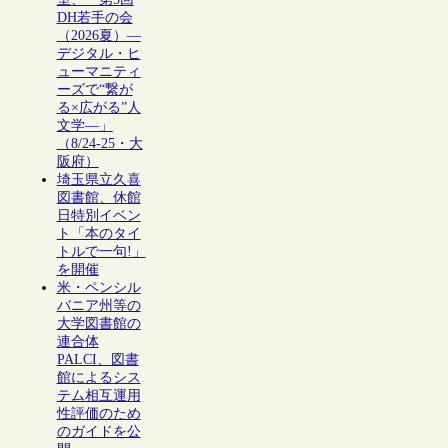
DH若手の会
（2026夏）―
デジタル・ヒ
ューマニティ
ーズで“繋が
る×広がる”人
文学―」
（8/24-25・大
阪府）
埼玉県立久喜
図書館、休館
日特別イベン
ト「本のタイ
トルで一句!」
を開催
米・ペンシル
バニア州等の
大学図書館の
連合体
PALCI、図書
館によるシス
テム相互運用
性評価のため
のガイドを公