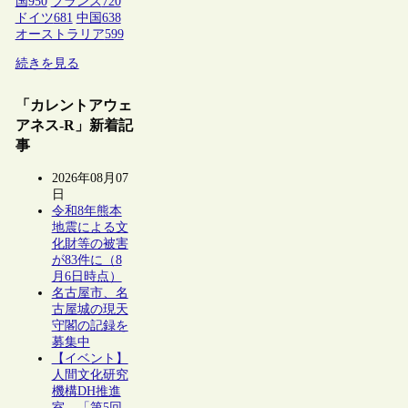
国
950
フランス
720
ドイツ
681
中国
638
オーストラリア
599
続きを見る
「カレントアウェ
アネス-R」新着記
事
2026年08月07
日
令和8年熊本
地震による文
化財等の被害
が83件に（8
月6日時点）
名古屋市、名
古屋城の現天
守閣の記録を
募集中
【イベント】
人間文化研究
機構DH推進
室、「第5回