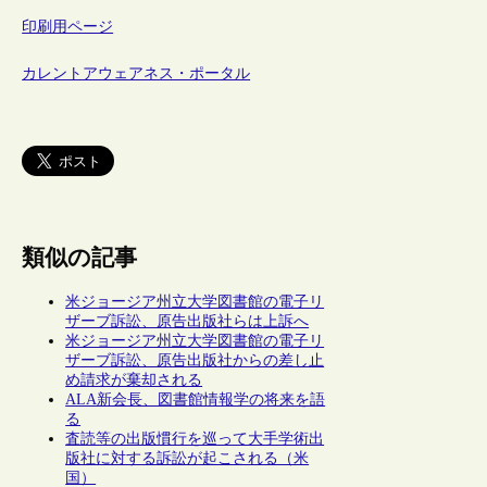
印刷用ページ
カレントアウェアネス・ポータル
類似の記事
米ジョージア州立大学図書館の電子リ
ザーブ訴訟、原告出版社らは上訴へ
米ジョージア州立大学図書館の電子リ
ザーブ訴訟、原告出版社からの差し止
め請求が棄却される
ALA新会長、図書館情報学の将来を語
る
査読等の出版慣行を巡って大手学術出
版社に対する訴訟が起こされる（米
国）