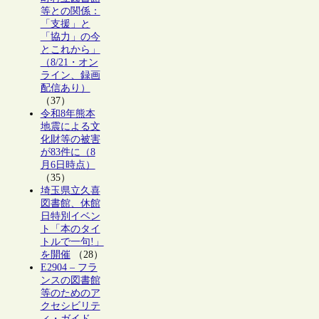
等との関係：
「支援」と
「協力」の今
とこれから」
（8/21・オン
ライン、録画
配信あり）
（37）
令和8年熊本
地震による文
化財等の被害
が83件に（8
月6日時点）
（35）
埼玉県立久喜
図書館、休館
日特別イベン
ト「本のタイ
トルで一句!」
を開催
（28）
E2904 – フラ
ンスの図書館
等のためのア
クセシビリテ
ィ・ガイド