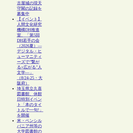
古屋城の現天
守閣の記録を
募集中
【イベント】
人間文化研究
機構DH推進
室、「第5回
DH若手の会
（2026夏）―
デジタル・ヒ
ューマニティ
ーズで“繋が
る×広がる”人
文学―」
（8/24-25・大
阪府）
埼玉県立久喜
図書館、休館
日特別イベン
ト「本のタイ
トルで一句!」
を開催
米・ペンシル
バニア州等の
大学図書館の