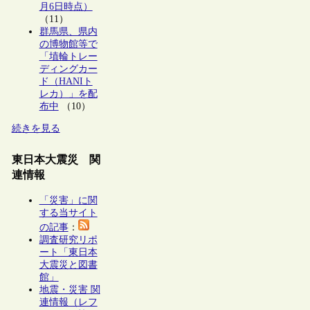
月6日時点）
（11）
群馬県、県内
の博物館等で
「埴輪トレー
ディングカー
ド（HANIト
レカ）」を配
布中
（10）
続きを見る
東日本大震災 関
連情報
「災害」に関
する当サイト
の記事
：
調査研究リポ
ート「東日本
大震災と図書
館」
地震・災害 関
連情報（レフ