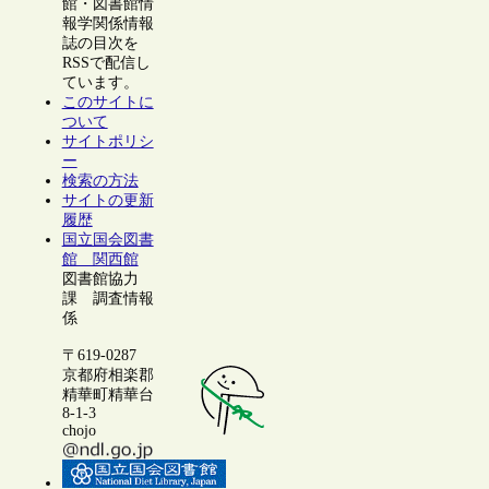
館・図書館情
報学関係情報
誌の目次を
RSSで配信し
ています。
このサイトに
ついて
サイトポリシ
ー
検索の方法
サイトの更新
履歴
国立国会図書
館 関西館
図書館協力
課 調査情報
係
〒619-0287
京都府相楽郡
精華町精華台
8-1-3
chojo