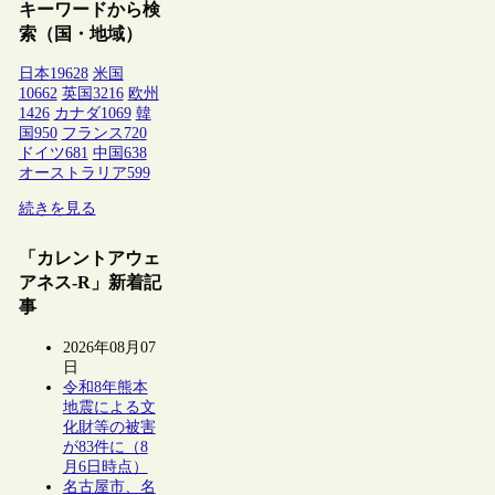
キーワードから検
索（国・地域）
日本
19628
米国
10662
英国
3216
欧州
1426
カナダ
1069
韓
国
950
フランス
720
ドイツ
681
中国
638
オーストラリア
599
続きを見る
「カレントアウェ
アネス-R」新着記
事
2026年08月07
日
令和8年熊本
地震による文
化財等の被害
が83件に（8
月6日時点）
名古屋市、名