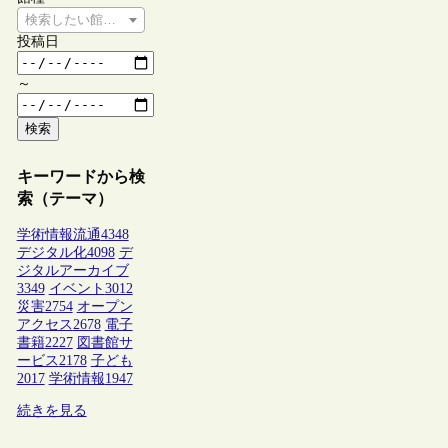
検索したい館種を選択してください
投稿日
～
検索
キーワードから検
索（テーマ）
学術情報流通
4348
デジタル化
4098
デ
ジタルアーカイブ
3349
イベント
3012
災害
2754
オープン
アクセス
2678
電子
書籍
2227
図書館サ
ービス
2178
子ども
2017
学術情報
1947
続きを見る