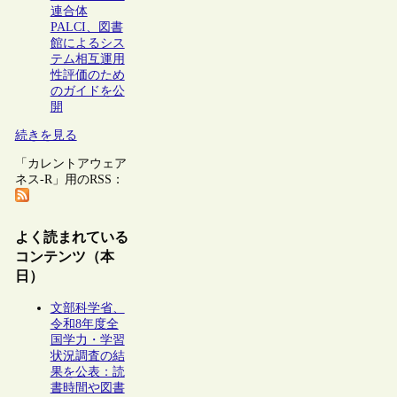
連合体
PALCI、図書
館によるシス
テム相互運用
性評価のため
のガイドを公
開
続きを見る
「カレントアウェア
ネス-R」用のRSS：
よく読まれている
コンテンツ（本
日）
文部科学省、
令和8年度全
国学力・学習
状況調査の結
果を公表：読
書時間や図書