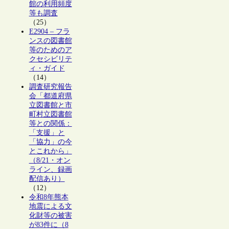
館の利用頻度
等も調査
（25）
E2904 – フラ
ンスの図書館
等のためのア
クセシビリテ
ィ・ガイド
（14）
調査研究報告
会「都道府県
立図書館と市
町村立図書館
等との関係：
「支援」と
「協力」の今
とこれから」
（8/21・オン
ライン、録画
配信あり）
（12）
令和8年熊本
地震による文
化財等の被害
が83件に（8