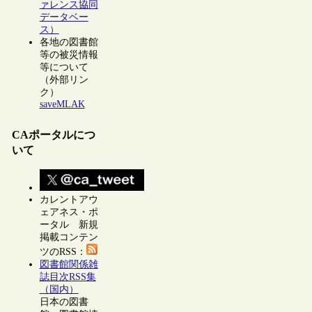
ァレンス協同
データベー
ス）
各地の図書館
等の被災情報
等について
（外部リン
ク）
saveMLAK
CAポータルにつ
いて
カレントアウ
ェアネス・ポ
ータル 新規
掲載コンテン
ツのRSS：
図書館関係雑
誌目次RSS集
（国内）
日本の図書