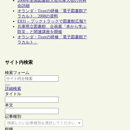
2008年全国図書館大会兵庫大会の分科
会詳細
オランダ・Ticerの研修「電子図書館ア
ラカルト」2008の資料
E831 – ブックトラックで図書館広報?!
兵庫県立図書館、企画展「本から学ぶ
防災」と関連講座を開催
オランダ・Ticerの研修「電子図書館ア
ラカルト」
サイト内検索
検索フォーム
詳細検索
タイトル
本文
記事種別
検索したい記事種別を選択してください
館種