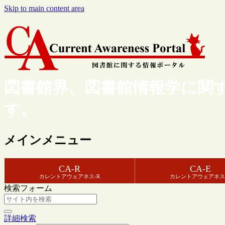
Skip to main content area
図書館界、図書館情報学に関
す。
メインメニュー
CA-R
CA-E
カレントアウェアネス-R
カレントアウェアネス
検索フォーム
詳細検索