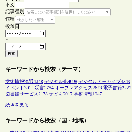
本文
記事種別
検索したい記事種別を選択してください
館種
検索したい館種を選択してください
投稿日
～
検索
キーワードから検索（テーマ）
学術情報流通
4348
デジタル化
4098
デジタルアーカイブ
3349
イベント
3012
災害
2754
オープンアクセス
2678
電子書籍
2227
図書館サービス
2178
子ども
2017
学術情報
1947
続きを見る
キーワードから検索（国・地域）