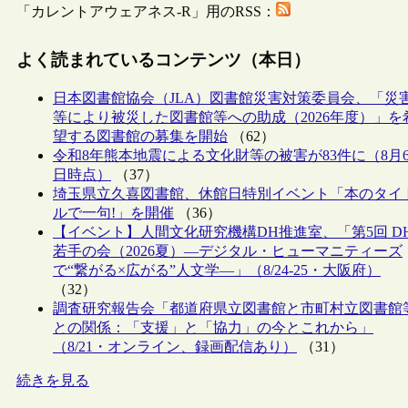
「カレントアウェアネス-R」用のRSS：
よく読まれているコンテンツ（本日）
日本図書館協会（JLA）図書館災害対策委員会、「災
等により被災した図書館等への助成（2026年度）」を
望する図書館の募集を開始
（62）
令和8年熊本地震による文化財等の被害が83件に（8月
日時点）
（37）
埼玉県立久喜図書館、休館日特別イベント「本のタイ
ルで一句!」を開催
（36）
【イベント】人間文化研究機構DH推進室、「第5回 D
若手の会（2026夏）―デジタル・ヒューマニティーズ
で“繋がる×広がる”人文学―」（8/24-25・大阪府）
（32）
調査研究報告会「都道府県立図書館と市町村立図書館
との関係：「支援」と「協力」の今とこれから」
（8/21・オンライン、録画配信あり）
（31）
続きを見る