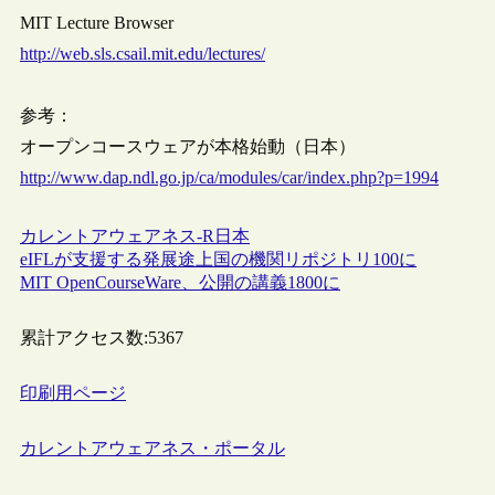
MIT Lecture Browser
http://web.sls.csail.mit.edu/lectures/
参考：
オープンコースウェアが本格始動（日本）
http://www.dap.ndl.go.jp/ca/modules/car/index.php?p=1994
カレントアウェアネス-R
日本
eIFLが支援する発展途上国の機関リポジトリ100に
MIT OpenCourseWare、公開の講義1800に
累計アクセス数:
5367
印刷用ページ
カレントアウェアネス・ポータル