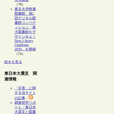
（78）
東京大学附属
図書館、第2
回デジタル図
書館コンペテ
ィション「東
大図書館をデ
ザインせよ！
Next Library
Challenge
2030」を開催
（74）
続きを見る
東日本大震災 関
連情報
「災害」に関
する当サイト
の記事
：
調査研究リポ
ート「東日本
大震災と図書