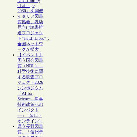
Next Library
Challenge
2030」を開催
イタリア図書
館協会、乳幼
児向け読書推
進プロジェク
ト“TuttInLibro”：
全国ネットワ
ークが拡大
【イベント】
国立国会図書
館（NDL）、
科学技術に関
する調査プロ
ジェクト2026
シンポジウム
「AI for
Science―科学
技術政策への
インパクト
―」（9/11・
オンライン）
県立長野図書
館、「信州デ