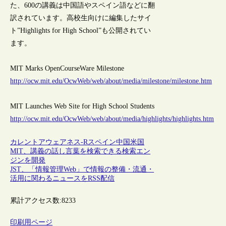
た、600の講義は中国語やスペイン語などに翻
訳されています。高校生向けに編集したサイ
ト”Highlights for High School”も公開されてい
ます。
MIT Marks OpenCourseWare Milestone
http://ocw.mit.edu/OcwWeb/web/about/media/milestone/milestone.htm
MIT Launches Web Site for High School Students
http://ocw.mit.edu/OcwWeb/web/about/media/highlights/highlights.htm
カレントアウェアネス-R
スペイン
中国
米国
MIT、講義の話し言葉を検索できる検索エン
ジンを開発
JST、「情報管理Web」で情報の整備・流通・
活用に関わるニュースをRSS配信
累計アクセス数:
8233
印刷用ページ