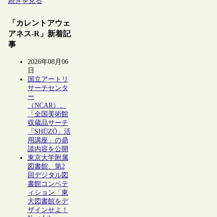
続きを見る
「カレントアウェ
アネス-R」新着記
事
2026年08月06
日
国立アートリ
サーチセンタ
ー
（NCAR）、
「全国美術館
収蔵品サーチ
「SHŪZŌ」活
用講座」の鼎
談内容を公開
東京大学附属
図書館、第2
回デジタル図
書館コンペテ
ィション「東
大図書館をデ
ザインせよ！