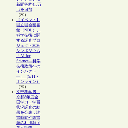
新聞等約4.5万
点を追加
（80）
【イベント】
国立国会図書
館（NDL）、
科学技術に関
する調査プロ
ジェクト2026
シンポジウム
「AI for
Science―科学
技術政策への
インパクト
―」（9/11・
オンライン）
（79）
文部科学省、
令和8年度全
国学力・学習
状況調査の結
果を公表：読
書時間や図書
館の利用頻度
等も調査