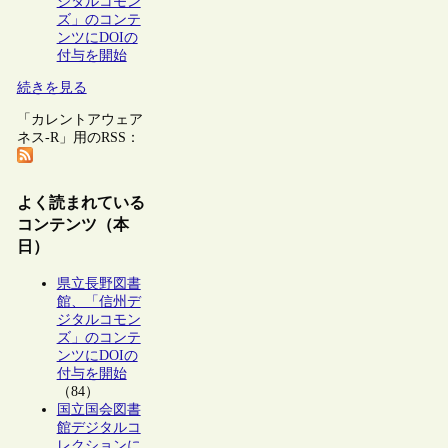
ジタルコモン
ズ」のコンテ
ンツにDOIの
付与を開始
続きを見る
「カレントアウェア
ネス-R」用のRSS：
よく読まれている
コンテンツ（本
日）
県立長野図書
館、「信州デ
ジタルコモン
ズ」のコンテ
ンツにDOIの
付与を開始
（84）
国立国会図書
館デジタルコ
レクションに