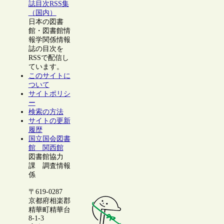
誌目次RSS集
（国内）
日本の図書
館・図書館情
報学関係情報
誌の目次を
RSSで配信し
ています。
このサイトに
ついて
サイトポリシ
ー
検索の方法
サイトの更新
履歴
国立国会図書
館 関西館
図書館協力
課 調査情報
係
〒619-0287
京都府相楽郡
精華町精華台
8-1-3