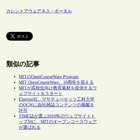
カレントアウェアネス・ポータル
類似の記事
MITのOpenCourseWare Program
MIT OpenCourseWare、10周年を迎える
MITが高校生向け教育素材を提供するウ
ェブサイトをスタート
Elsevier社、マサチューセッツ工科大学
のOCWに自社雑誌コンテンツの掲載を
許可
TIME誌が選ぶ2010年のウェブサイトト
ップ50に、MITのオープンコースウェア
が選ばれる