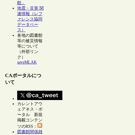
館」
地震・災害 関
連情報（レフ
ァレンス協同
データベー
ス）
各地の図書館
等の被災情報
等について
（外部リン
ク）
saveMLAK
CAポータルにつ
いて
カレントアウ
ェアネス・ポ
ータル 新規
掲載コンテン
ツのRSS：
図書館関係雑