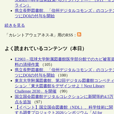
ライン）
県立長野図書館、「信州デジタルコモンズ」のコンテ
ツにDOIの付与を開始
続きを見る
「カレントアウェアネス-R」用のRSS：
よく読まれているコンテンツ（本日）
E2903 – 琉球大学附属図書館医学部分館でのカビ被害
料の清掃作業
（105）
県立長野図書館、「信州デジタルコモンズ」のコンテ
ツにDOIの付与を開始
（100）
東京大学附属図書館、第2回デジタル図書館コンペテ
ション「東大図書館をデザインせよ！Next Library
Challenge 2030」を開催
（99）
国立国会図書館デジタルコレクションに新聞等約4.5万
点を追加
（97）
【イベント】国立国会図書館（NDL）、科学技術に関
する調査プロジェクト2026シンポジウム「AI for