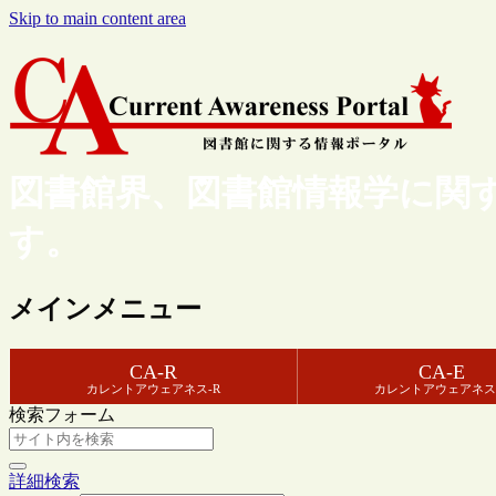
Skip to main content area
図書館界、図書館情報学に関
す。
メインメニュー
CA-R
CA-E
カレントアウェアネス-R
カレントアウェアネス
検索フォーム
詳細検索