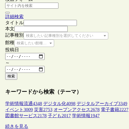
詳細検索
タイトル
本文
記事種別
検索したい記事種別を選択してください
館種
検索したい館種を選択してください
投稿日
～
検索
キーワードから検索（テーマ）
学術情報流通
4348
デジタル化
4098
デジタルアーカイブ
3349
イベント
3009
災害
2753
オープンアクセス
2678
電子書籍
2227
図書館サービス
2178
子ども
2017
学術情報
1947
続きを見る