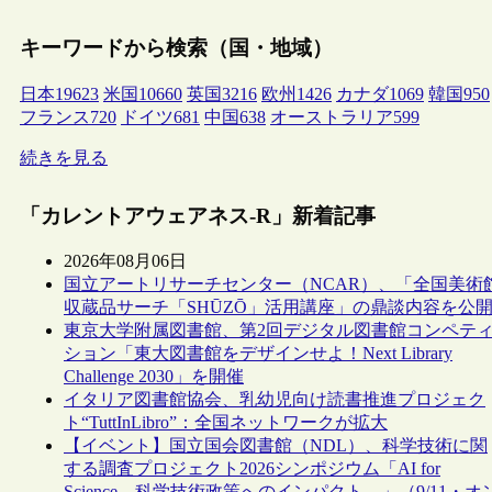
キーワードから検索（国・地域）
日本
19623
米国
10660
英国
3216
欧州
1426
カナダ
1069
韓国
950
フランス
720
ドイツ
681
中国
638
オーストラリア
599
続きを見る
「カレントアウェアネス-R」新着記事
2026年08月06日
国立アートリサーチセンター（NCAR）、「全国美術
収蔵品サーチ「SHŪZŌ」活用講座」の鼎談内容を公
東京大学附属図書館、第2回デジタル図書館コンペテ
ション「東大図書館をデザインせよ！Next Library
Challenge 2030」を開催
イタリア図書館協会、乳幼児向け読書推進プロジェク
ト“TuttInLibro”：全国ネットワークが拡大
【イベント】国立国会図書館（NDL）、科学技術に関
する調査プロジェクト2026シンポジウム「AI for
Science―科学技術政策へのインパクト―」（9/11・オ