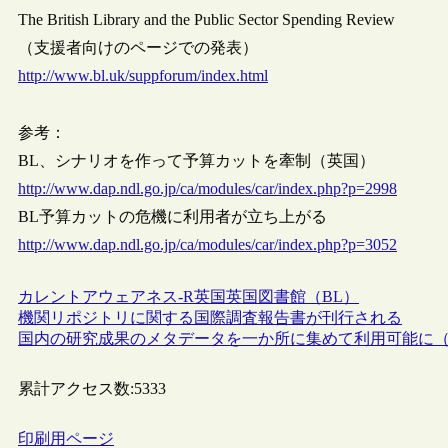
The British Library and the Public Sector Spending Review
（支援者向けのページでの発表）
http://www.bl.uk/suppforum/index.html
参考：
BL、シナリオを作って予算カットを牽制（英国）
http://www.dap.ndl.go.jp/ca/modules/car/index.php?p=2998
BL予算カットの危機に利用者が立ち上がる
http://www.dap.ndl.go.jp/ca/modules/car/index.php?p=3052
カレントアウェアネス-R
英国
英国図書館（BL）
機関リポジトリに関する国際調査報告書が刊行される
国内の研究成果のメタデータを一か所に集めて利用可能に
累計アクセス数:
5333
印刷用ページ