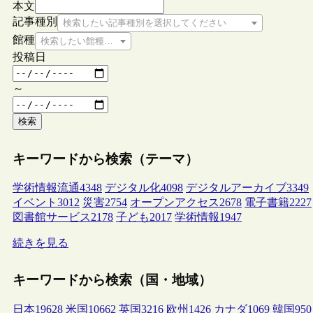
本文
記事種別
検索したい記事種別を選択してください
館種
検索したい館種を選択してください
投稿日
～
検索
キーワードから検索（テーマ）
学術情報流通
4348
デジタル化
4098
デジタルアーカイブ
3349
イベント
3012
災害
2754
オープンアクセス
2678
電子書籍
2227
図書館サービス
2178
子ども
2017
学術情報
1947
続きを見る
キーワードから検索（国・地域）
日本
19628
米国
10662
英国
3216
欧州
1426
カナダ
1069
韓国
950