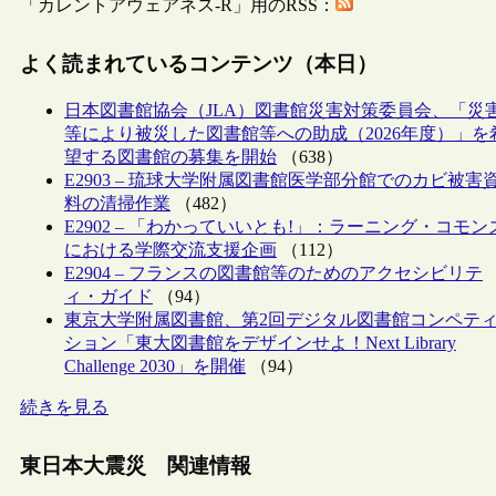
「カレントアウェアネス-R」用のRSS：
よく読まれているコンテンツ（本日）
日本図書館協会（JLA）図書館災害対策委員会、「災
等により被災した図書館等への助成（2026年度）」を
望する図書館の募集を開始
（638）
E2903 – 琉球大学附属図書館医学部分館でのカビ被害
料の清掃作業
（482）
E2902 – 「わかっていいとも!」：ラーニング・コモン
における学際交流支援企画
（112）
E2904 – フランスの図書館等のためのアクセシビリテ
ィ・ガイド
（94）
東京大学附属図書館、第2回デジタル図書館コンペテ
ション「東大図書館をデザインせよ！Next Library
Challenge 2030」を開催
（94）
続きを見る
東日本大震災 関連情報