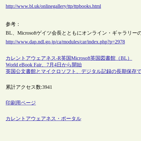
http://www.bl.uk/onlinegallery/ttp/ttpbooks.html
参考：
BL、Microsoftゲイツ会長とともにオンライン・ギャ
http://www.dap.ndl.go.jp/ca/modules/car/index.php?p=2978
カレントアウェアネス-R
英国
Microsoft
英国図書館（BL）
World eBook Fair、7月4日から開始
英国公文書館とマイクロソフト、デジタル記録の長期保存
累計アクセス数:
3941
印刷用ページ
カレントアウェアネス・ポータル