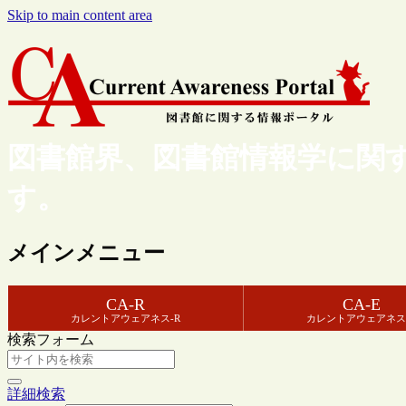
Skip to main content area
図書館界、図書館情報学に関
す。
メインメニュー
CA-R
CA-E
カレントアウェアネス-R
カレントアウェアネス
検索フォーム
詳細検索