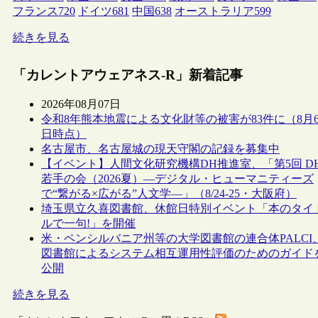
フランス
720
ドイツ
681
中国
638
オーストラリア
599
続きを見る
「カレントアウェアネス-R」新着記事
2026年08月07日
令和8年熊本地震による文化財等の被害が83件に（8月
日時点）
名古屋市、名古屋城の現天守閣の記録を募集中
【イベント】人間文化研究機構DH推進室、「第5回 D
若手の会（2026夏）―デジタル・ヒューマニティーズ
で“繋がる×広がる”人文学―」（8/24-25・大阪府）
埼玉県立久喜図書館、休館日特別イベント「本のタイ
ルで一句!」を開催
米・ペンシルバニア州等の大学図書館の連合体PALCI
図書館によるシステム相互運用性評価のためのガイド
公開
続きを見る