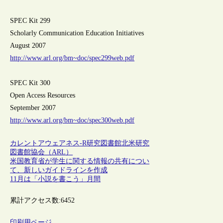
SPEC Kit 299
Scholarly Communication Education Initiatives
August 2007
http://www.arl.org/bm~doc/spec299web.pdf
SPEC Kit 300
Open Access Resources
September 2007
http://www.arl.org/bm~doc/spec300web.pdf
カレントアウェアネス-R
研究図書館
北米研究
図書館協会（ARL）
米国教育省が学生に関する情報の共有につい
て、新しいガイドラインを作成
11月は「小説を書こう」月間
累計アクセス数:
6452
印刷用ページ