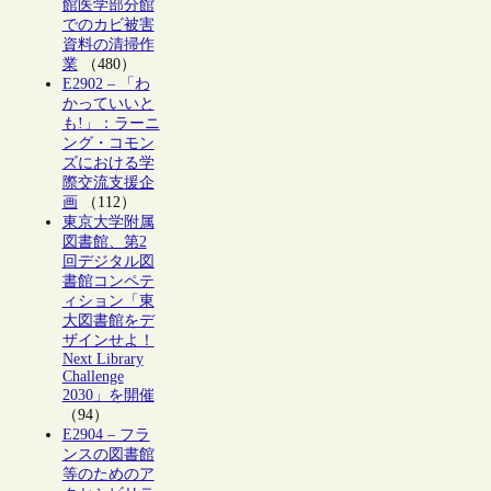
館医学部分館
でのカビ被害
資料の清掃作
業
（480）
E2902 – 「わ
かっていいと
も!」：ラーニ
ング・コモン
ズにおける学
際交流支援企
画
（112）
東京大学附属
図書館、第2
回デジタル図
書館コンペテ
ィション「東
大図書館をデ
ザインせよ！
Next Library
Challenge
2030」を開催
（94）
E2904 – フラ
ンスの図書館
等のためのア