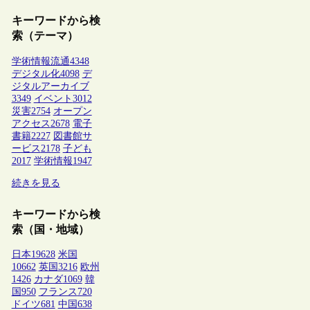
キーワードから検
索（テーマ）
学術情報流通
4348
デジタル化
4098
デ
ジタルアーカイブ
3349
イベント
3012
災害
2754
オープン
アクセス
2678
電子
書籍
2227
図書館サ
ービス
2178
子ども
2017
学術情報
1947
続きを見る
キーワードから検
索（国・地域）
日本
19628
米国
10662
英国
3216
欧州
1426
カナダ
1069
韓
国
950
フランス
720
ドイツ
681
中国
638