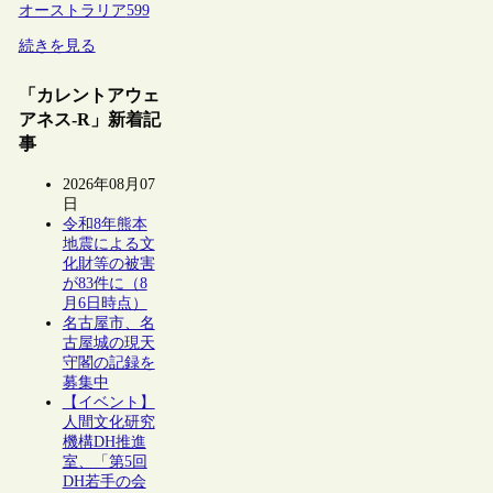
オーストラリア
599
続きを見る
「カレントアウェ
アネス-R」新着記
事
2026年08月07
日
令和8年熊本
地震による文
化財等の被害
が83件に（8
月6日時点）
名古屋市、名
古屋城の現天
守閣の記録を
募集中
【イベント】
人間文化研究
機構DH推進
室、「第5回
DH若手の会