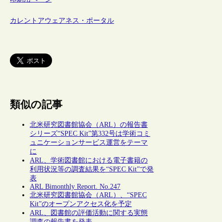
カレントアウェアネス・ポータル
類似の記事
北米研究図書館協会（ARL）の報告書
シリーズ“SPEC Kit”第332号は学術コミ
ュニケーションサービス運営をテーマ
に
ARL、学術図書館における電子書籍の
利用状況等の調査結果を“SPEC Kit”で発
表
ARL Bimonthly Report. No.247
北米研究図書館協会（ARL）、“SPEC
Kit”のオープンアクセス化を予定
ARL、図書館の評価活動に関する実態
調査の報告書を発表