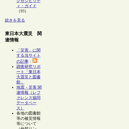
クセシビリテ
ィ・ガイド
（93）
続きを見る
東日本大震災 関
連情報
「災害」に関
する当サイト
の記事
：
調査研究リポ
ート「東日本
大震災と図書
館」
地震・災害 関
連情報（レフ
ァレンス協同
データベー
ス）
各地の図書館
等の被災情報
等について
（外部リン