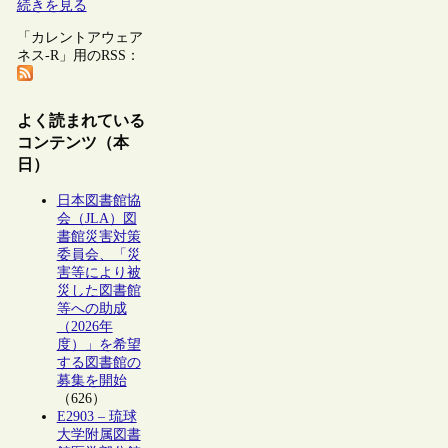
続きを見る
「カレントアウェア
ネス-R」用のRSS：
よく読まれている
コンテンツ（本
日）
日本図書館協
会（JLA）図
書館災害対策
委員会、「災
害等により被
災した図書館
等への助成
（2026年
度）」を希望
する図書館の
募集を開始
（626）
E2903 – 琉球
大学附属図書