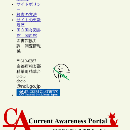
サイトポリシ
ー
検索の方法
サイトの更新
履歴
国立国会図書
館 関西館
図書館協力
課 調査情報
係
〒619-0287
京都府相楽郡
精華町精華台
8-1-3
chojo