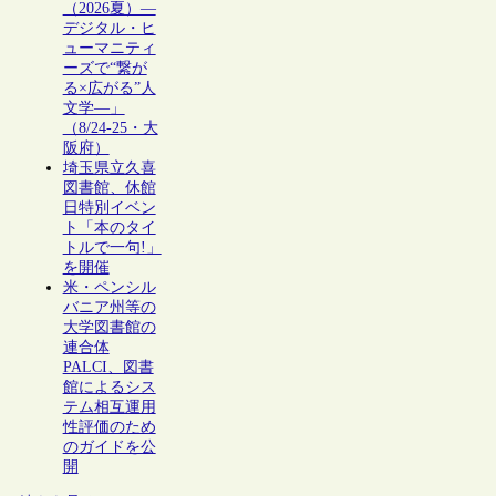
（2026夏）―
デジタル・ヒ
ューマニティ
ーズで“繋が
る×広がる”人
文学―」
（8/24-25・大
阪府）
埼玉県立久喜
図書館、休館
日特別イベン
ト「本のタイ
トルで一句!」
を開催
米・ペンシル
バニア州等の
大学図書館の
連合体
PALCI、図書
館によるシス
テム相互運用
性評価のため
のガイドを公
開