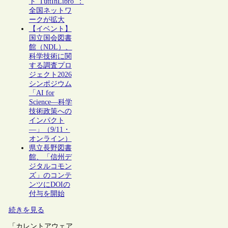
ト“TuttInLibro”：
全国ネットワ
ークが拡大
【イベント】
国立国会図書
館（NDL）、
科学技術に関
する調査プロ
ジェクト2026
シンポジウム
「AI for
Science―科学
技術政策への
インパクト
―」（9/11・
オンライン）
県立長野図書
館、「信州デ
ジタルコモン
ズ」のコンテ
ンツにDOIの
付与を開始
続きを見る
「カレントアウェア