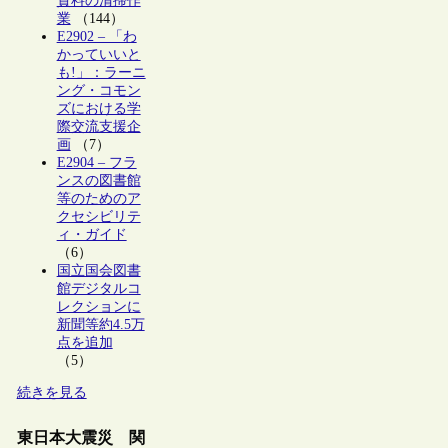
資料の清掃作
業
（144）
E2902 – 「わ
かっていいと
も!」：ラーニ
ング・コモン
ズにおける学
際交流支援企
画
（7）
E2904 – フラ
ンスの図書館
等のためのア
クセシビリテ
ィ・ガイド
（6）
国立国会図書
館デジタルコ
レクションに
新聞等約4.5万
点を追加
（5）
続きを見る
東日本大震災 関