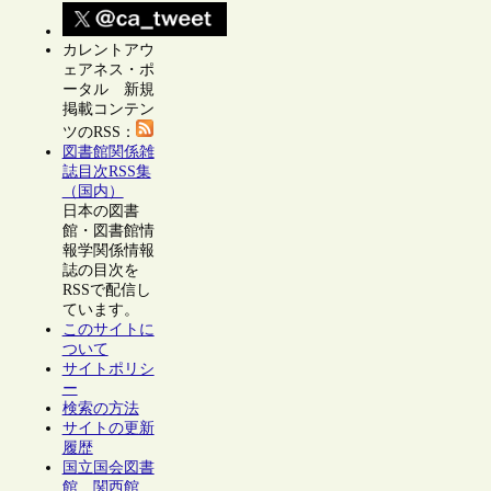
カレントアウ
ェアネス・ポ
ータル 新規
掲載コンテン
ツのRSS：
図書館関係雑
誌目次RSS集
（国内）
日本の図書
館・図書館情
報学関係情報
誌の目次を
RSSで配信し
ています。
このサイトに
ついて
サイトポリシ
ー
検索の方法
サイトの更新
履歴
国立国会図書
館 関西館