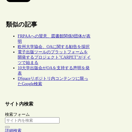
類似の記事
FRPAAへの賛意、図書館関係9団体が表
明
欧州大学協会、OAに関する勧告を採択
電子出版ツールのプラットフォームを
開発するプロジェクト”CARPET”がドイ
ツで始まる
10大学出版会がOAを支持する声明を発
表
DSpaceリポジトリ内コンテンツに限っ
たGoogle検索
サイト内検索
検索フォーム
詳細検索