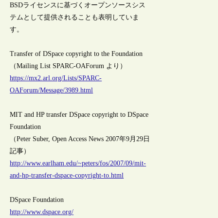
BSDライセンスに基づくオープンソースシス
テムとして提供されることも表明していま
す。
Transfer of DSpace copyright to the Foundation
（Mailing List SPARC-OAForum より）
https://mx2.arl.org/Lists/SPARC-
OAForum/Message/3989.html
MIT and HP transfer DSpace copyright to DSpace
Foundation
（Peter Suber, Open Access News 2007年9月29日
記事）
http://www.earlham.edu/~peters/fos/2007/09/mit-
and-hp-transfer-dspace-copyright-to.html
DSpace Foundation
http://www.dspace.org/