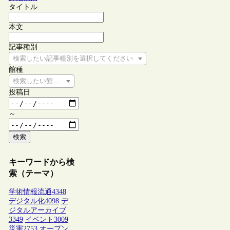
タイトル
本文
記事種別
検索したい記事種別を選択してください
館種
検索したい館種を選択してください
投稿日
～
検索
キーワードから検
索（テーマ）
学術情報流通
4348
デジタル化
4098
デ
ジタルアーカイブ
3349
イベント
3009
災害
2753
オープン