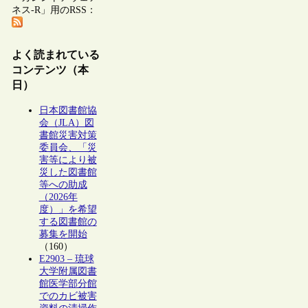
ネス-R」用のRSS：
よく読まれている
コンテンツ（本
日）
日本図書館協
会（JLA）図
書館災害対策
委員会、「災
害等により被
災した図書館
等への助成
（2026年
度）」を希望
する図書館の
募集を開始
（160）
E2903 – 琉球
大学附属図書
館医学部分館
でのカビ被害