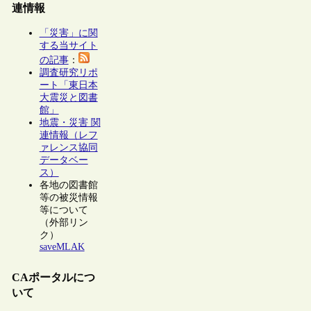
連情報
「災害」に関
する当サイト
の記事
：
調査研究リポ
ート「東日本
大震災と図書
館」
地震・災害 関
連情報（レフ
ァレンス協同
データベー
ス）
各地の図書館
等の被災情報
等について
（外部リン
ク）
saveMLAK
CAポータルにつ
いて