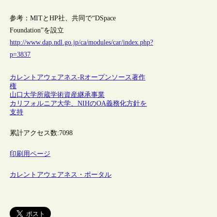
参考：MITとHP社、共同で“DSpace
Foundation”を設立
http://www.dap.ndl.go.jp/ca/modules/car/index.php?
p=3837
カレントアウェアネス-R
オープンソース
著作
権
山口大学所蔵学術資産継承事業
カリフォルニア大学、NIHのOA義務化方針を
支持
累計アクセス数:
7098
印刷用ページ
カレントアウェアネス・ポータル