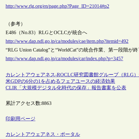
http://www.rlg.org/en/page.php?Page_ID=21014#p2
（参考）
E486（No.83）RLGとOCLCが統合へ
http://www.dap.ndl.go.jp/ca/modules/cae/item.php?itemid=492
“RLG Union Catalog”と“WorldCat”の統合作業、第一段階が
http://www.dap.ndl.go.jp/ca/modules/car/index.php?p=3457
カレントアウェアネス-R
OCLC
研究図書館グループ（RLG）
米GDPの6分の1を占めるフェアユースの経済効果
CLIR「大規模デジタル化時代の保存」報告書案を公表
累計アクセス数:
8863
印刷用ページ
カレントアウェアネス・ポータル