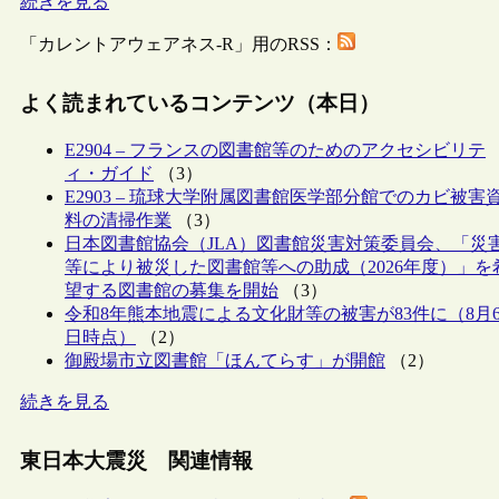
続きを見る
「カレントアウェアネス-R」用のRSS：
よく読まれているコンテンツ（本日）
E2904 – フランスの図書館等のためのアクセシビリテ
ィ・ガイド
（3）
E2903 – 琉球大学附属図書館医学部分館でのカビ被害
料の清掃作業
（3）
日本図書館協会（JLA）図書館災害対策委員会、「災
等により被災した図書館等への助成（2026年度）」を
望する図書館の募集を開始
（3）
令和8年熊本地震による文化財等の被害が83件に（8月
日時点）
（2）
御殿場市立図書館「ほんてらす」が開館
（2）
続きを見る
東日本大震災 関連情報