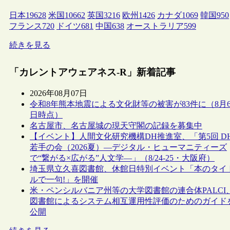
日本
19628
米国
10662
英国
3216
欧州
1426
カナダ
1069
韓国
950
フランス
720
ドイツ
681
中国
638
オーストラリア
599
続きを見る
「カレントアウェアネス-R」新着記事
2026年08月07日
令和8年熊本地震による文化財等の被害が83件に（8月
日時点）
名古屋市、名古屋城の現天守閣の記録を募集中
【イベント】人間文化研究機構DH推進室、「第5回 D
若手の会（2026夏）―デジタル・ヒューマニティーズ
で“繋がる×広がる”人文学―」（8/24-25・大阪府）
埼玉県立久喜図書館、休館日特別イベント「本のタイ
ルで一句!」を開催
米・ペンシルバニア州等の大学図書館の連合体PALCI
図書館によるシステム相互運用性評価のためのガイド
公開