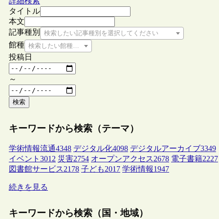
詳細検索
タイトル
本文
記事種別
検索したい記事種別を選択してください
館種
検索したい館種を選択してください
投稿日
～
検索
キーワードから検索（テーマ）
学術情報流通
4348
デジタル化
4098
デジタルアーカイブ
3349
イベント
3012
災害
2754
オープンアクセス
2678
電子書籍
2227
図書館サービス
2178
子ども
2017
学術情報
1947
続きを見る
キーワードから検索（国・地域）