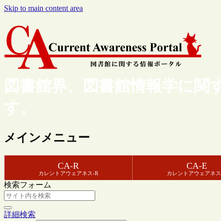
Skip to main content area
図書館界、図書館情報学に関
す。
メインメニュー
CA-R
CA-E
カレントアウェアネス-R
カレントアウェアネス
検索フォーム
詳細検索