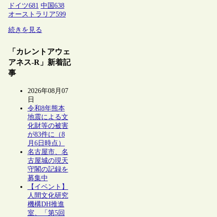
ドイツ
681
中国
638
オーストラリア
599
続きを見る
「カレントアウェ
アネス-R」新着記
事
2026年08月07
日
令和8年熊本
地震による文
化財等の被害
が83件に（8
月6日時点）
名古屋市、名
古屋城の現天
守閣の記録を
募集中
【イベント】
人間文化研究
機構DH推進
室、「第5回