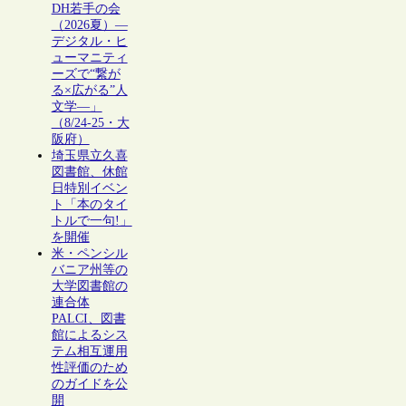
DH若手の会
（2026夏）―
デジタル・ヒ
ューマニティ
ーズで“繋が
る×広がる”人
文学―」
（8/24-25・大
阪府）
埼玉県立久喜
図書館、休館
日特別イベン
ト「本のタイ
トルで一句!」
を開催
米・ペンシル
バニア州等の
大学図書館の
連合体
PALCI、図書
館によるシス
テム相互運用
性評価のため
のガイドを公
開