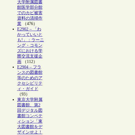
大学附属図書
館医学部分館
でのカビ被害
資料の清掃作
業
（476）
E2902 – 「わ
かっていいと
も!」：ラーニ
ング・コモン
ズにおける学
際交流支援企
画
（112）
E2904 – フラ
ンスの図書館
等のためのア
クセシビリテ
ィ・ガイド
（93）
東京大学附属
図書館、第2
回デジタル図
書館コンペテ
ィション「東
大図書館をデ
ザインせよ！