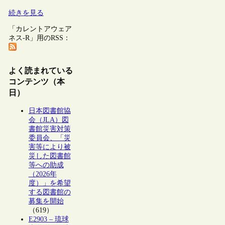
続きを見る
「カレントアウェア
ネス-R」用のRSS：
よく読まれている
コンテンツ（本
日）
日本図書館協
会（JLA）図
書館災害対策
委員会、「災
害等により被
災した図書館
等への助成
（2026年
度）」を希望
する図書館の
募集を開始
（619）
E2903 – 琉球