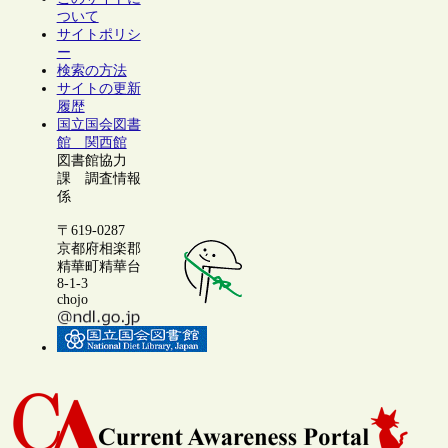
ついて
サイトポリシ
ー
検索の方法
サイトの更新
履歴
国立国会図書
館 関西館
図書館協力
課 調査情報
係
〒619-0287
京都府相楽郡
精華町精華台
8-1-3
chojo