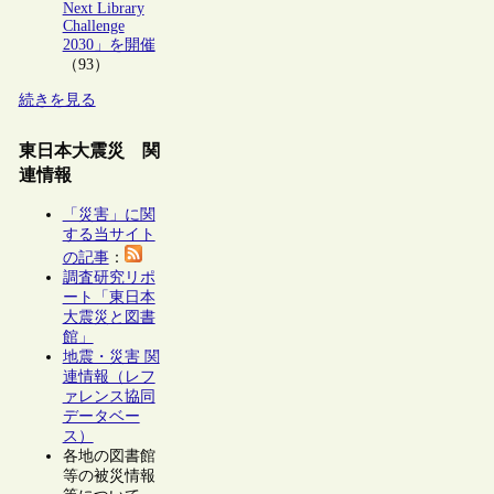
Next Library
Challenge
2030」を開催
（93）
続きを見る
東日本大震災 関
連情報
「災害」に関
する当サイト
の記事
：
調査研究リポ
ート「東日本
大震災と図書
館」
地震・災害 関
連情報（レフ
ァレンス協同
データベー
ス）
各地の図書館
等の被災情報