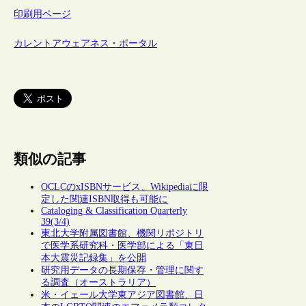
印刷用ページ
カレントアウェアネス・ポータル
類似の記事
OCLCのxISBNサービス、Wikipediaに限
定した関連ISBN取得も可能に
Cataloging & Classification Quarterly
39(3/4)
東北大学附属図書館、機関リポジトリ
で医学系研究科・医学部による「東日
本大震災記録集」を公開
研究用データの長期保存・管理に関す
る調査（オーストラリア）
米・イェール大学東アジア図書館、日