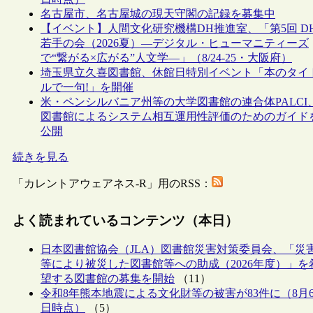
名古屋市、名古屋城の現天守閣の記録を募集中
【イベント】人間文化研究機構DH推進室、「第5回 D
若手の会（2026夏）―デジタル・ヒューマニティーズ
で“繋がる×広がる”人文学―」（8/24-25・大阪府）
埼玉県立久喜図書館、休館日特別イベント「本のタイ
ルで一句!」を開催
米・ペンシルバニア州等の大学図書館の連合体PALCI
図書館によるシステム相互運用性評価のためのガイド
公開
続きを見る
「カレントアウェアネス-R」用のRSS：
よく読まれているコンテンツ（本日）
日本図書館協会（JLA）図書館災害対策委員会、「災
等により被災した図書館等への助成（2026年度）」を
望する図書館の募集を開始
（11）
令和8年熊本地震による文化財等の被害が83件に（8月
日時点）
（5）