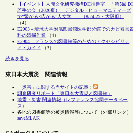
【イベント】人間文化研究機構DH推進室、「第5回 D
若手の会（2026夏）―デジタル・ヒューマニティーズ
で“繋がる×広がる”人文学―」（8/24-25・大阪府）
（4）
E2903 – 琉球大学附属図書館医学部分館でのカビ被害
料の清掃作業
（4）
E2904 – フランスの図書館等のためのアクセシビリテ
ィ・ガイド
（3）
続きを見る
東日本大震災 関連情報
「災害」に関する当サイトの記事
：
調査研究リポート「東日本大震災と図書館」
地震・災害 関連情報（レファレンス協同データベー
ス）
各地の図書館等の被災情報等について（外部リンク）
saveMLAK