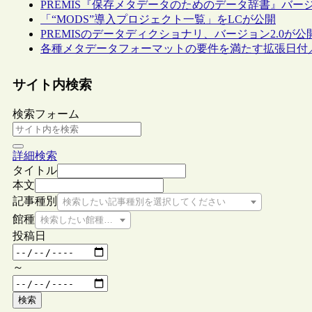
PREMIS『保存メタデータのためのデータ辞書』バージ
「“MODS”導入プロジェクト一覧」をLCが公開
PREMISのデータディクショナリ、バージョン2.0が公
各種メタデータフォーマットの要件を満たす拡張日付
サイト内検索
検索フォーム
詳細検索
タイトル
本文
記事種別
検索したい記事種別を選択してください
館種
検索したい館種を選択してください
投稿日
～
検索