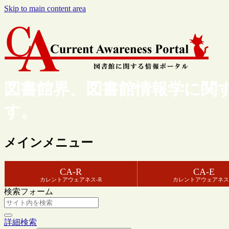
Skip to main content area
図書館界、図書館情報学に関
す。
メインメニュー
CA-R
CA-E
カレントアウェアネス-R
カレントアウェアネス
検索フォーム
詳細検索