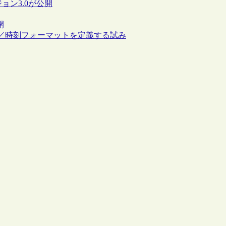
ョン3.0が公開
開
／時刻フォーマットを定義する試み