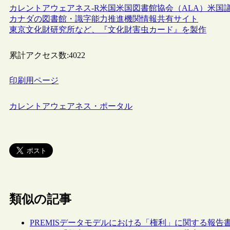
カレントアウェアネス-R
米国
米国図書館協会（ALA）
米国
カナダの図書館・識字能力推進機関情報共有サイト
東京文化財研究所など、『文化財害虫カード』を製作
累計アクセス数:
4022
印刷用ページ
カレントアウェアネス・ポータル
類似の記事
PREMISデータモデルにおける「権利」に関する報告