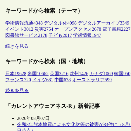
キーワードから検索（テーマ）
学術情報流通
4348
デジタル化
4098
デジタルアーカイブ
3349
イベント
3012
災害
2754
オープンアクセス
2678
電子書籍
2227
図書館サービス
2178
子ども
2017
学術情報
1947
続きを見る
キーワードから検索（国・地域）
日本
19628
米国
10662
英国
3216
欧州
1426
カナダ
1069
韓国
950
フランス
720
ドイツ
681
中国
638
オーストラリア
599
続きを見る
「カレントアウェアネス-R」新着記事
2026年08月07日
令和8年熊本地震による文化財等の被害が83件に（8月
日時点）