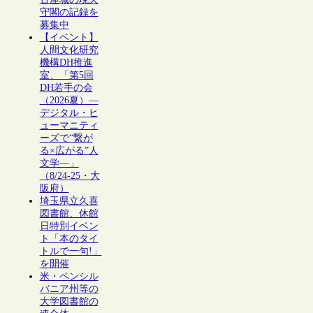
守閣の記録を
募集中
【イベント】
人間文化研究
機構DH推進
室、「第5回
DH若手の会
（2026夏）―
デジタル・ヒ
ューマニティ
ーズで“繋が
る×広がる”人
文学―」
（8/24-25・大
阪府）
埼玉県立久喜
図書館、休館
日特別イベン
ト「本のタイ
トルで一句!」
を開催
米・ペンシル
バニア州等の
大学図書館の