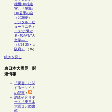
機構DH推進
室、「第5回
DH若手の会
（2026夏）―
デジタル・ヒ
ューマニティ
ーズで“繋が
る×広がる”人
文学―」
（8/24-25・大
阪府）
（36）
続きを見る
東日本大震災 関
連情報
「災害」に関
する当サイト
の記事
：
調査研究リポ
ート「東日本
大震災と図書
館」