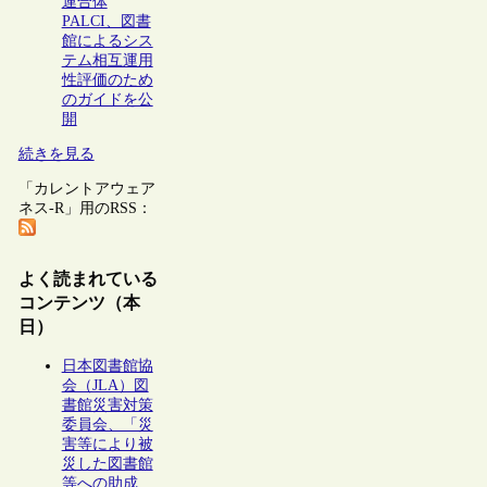
連合体
PALCI、図書
館によるシス
テム相互運用
性評価のため
のガイドを公
開
続きを見る
「カレントアウェア
ネス-R」用のRSS：
よく読まれている
コンテンツ（本
日）
日本図書館協
会（JLA）図
書館災害対策
委員会、「災
害等により被
災した図書館
等への助成