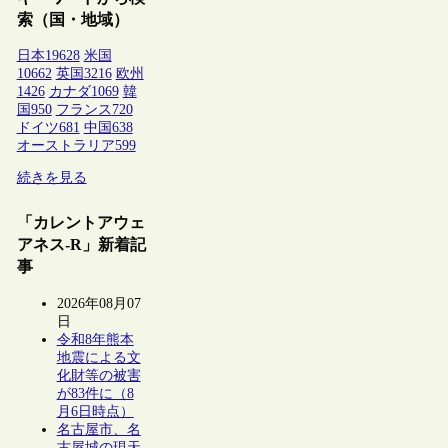
索（国・地域）
日本
19628
米国
10662
英国
3216
欧州
1426
カナダ
1069
韓
国
950
フランス
720
ドイツ
681
中国
638
オーストラリア
599
続きを見る
「カレントアウェ
アネス-R」新着記
事
2026年08月07
日
令和8年熊本
地震による文
化財等の被害
が83件に（8
月6日時点）
名古屋市、名
古屋城の現天