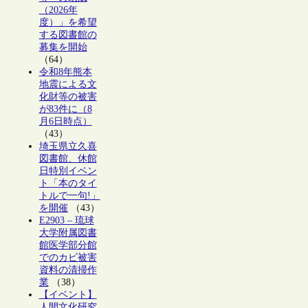
（2026年
度）」を希望
する図書館の
募集を開始
（64）
令和8年熊本
地震による文
化財等の被害
が83件に（8
月6日時点）
（43）
埼玉県立久喜
図書館、休館
日特別イベン
ト「本のタイ
トルで一句!」
を開催
（43）
E2903 – 琉球
大学附属図書
館医学部分館
でのカビ被害
資料の清掃作
業
（38）
【イベント】
人間文化研究