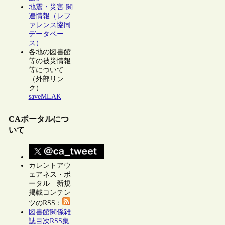
地震・災害 関
連情報（レフ
ァレンス協同
データベー
ス）
各地の図書館
等の被災情報
等について
（外部リン
ク）
saveMLAK
CAポータルにつ
いて
カレントアウ
ェアネス・ポ
ータル 新規
掲載コンテン
ツのRSS：
図書館関係雑
誌目次RSS集