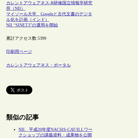
カレントアウェアネス-R
研修
国立情報学研究
所（NII）
マイソール大学、Googleと古代文書のデジタ
ル化を計画（インド）
NII “SINET3”の運用を開始
累計アクセス数:
5399
印刷用ページ
カレントアウェアネス・ポータル
類似の記事
NII、平成20年度NACSIS-CAT/ILLワー
クショップの講義資料・成果物を公開