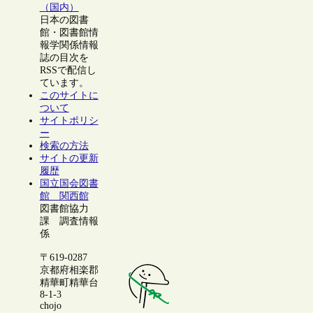
（国内）
日本の図書
館・図書館情
報学関係情報
誌の目次を
RSSで配信し
ています。
このサイトに
ついて
サイトポリシ
ー
検索の方法
サイトの更新
履歴
国立国会図書
館 関西館
図書館協力
課 調査情報
係
〒619-0287
京都府相楽郡
精華町精華台
8-1-3
chojo