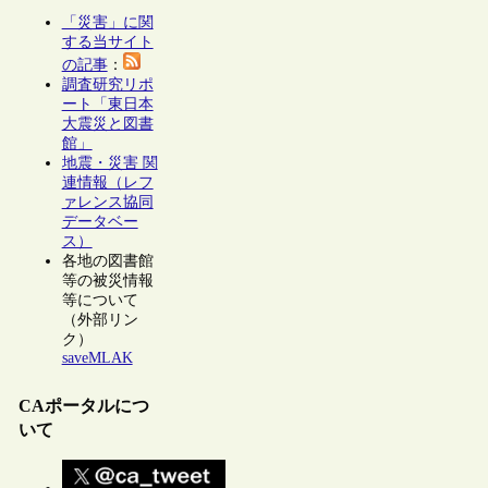
「災害」に関
する当サイト
の記事
：
調査研究リポ
ート「東日本
大震災と図書
館」
地震・災害 関
連情報（レフ
ァレンス協同
データベー
ス）
各地の図書館
等の被災情報
等について
（外部リン
ク）
saveMLAK
CAポータルにつ
いて