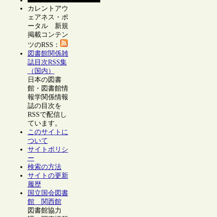
カレントアウ
ェアネス・ポ
ータル 新規
掲載コンテン
ツのRSS：
図書館関係雑
誌目次RSS集
（国内）
日本の図書
館・図書館情
報学関係情報
誌の目次を
RSSで配信し
ています。
このサイトに
ついて
サイトポリシ
ー
検索の方法
サイトの更新
履歴
国立国会図書
館 関西館
図書館協力