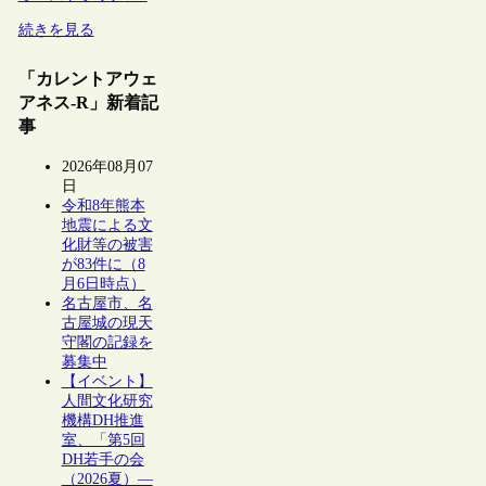
続きを見る
「カレントアウェ
アネス-R」新着記
事
2026年08月07
日
令和8年熊本
地震による文
化財等の被害
が83件に（8
月6日時点）
名古屋市、名
古屋城の現天
守閣の記録を
募集中
【イベント】
人間文化研究
機構DH推進
室、「第5回
DH若手の会
（2026夏）―