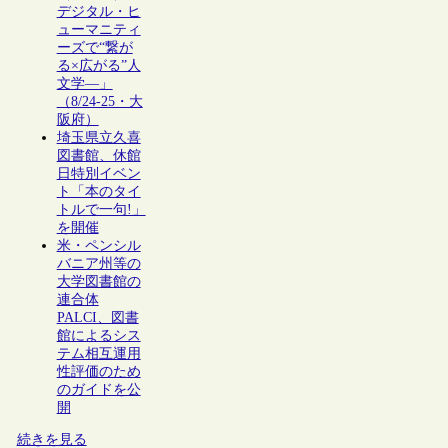
デジタル・ヒ
ューマニティ
ーズで“繋が
る×広がる”人
文学―」
（8/24-25・大
阪府）
埼玉県立久喜
図書館、休館
日特別イベン
ト「本のタイ
トルで一句!」
を開催
米・ペンシル
バニア州等の
大学図書館の
連合体
PALCI、図書
館によるシス
テム相互運用
性評価のため
のガイドを公
開
続きを見る