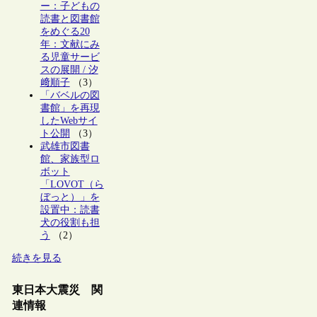
ー：子どもの
読書と図書館
をめぐる20
年：文献にみ
る児童サービ
スの展開 / 汐
﨑順子
（3）
「バベルの図
書館」を再現
したWebサイ
ト公開
（3）
武雄市図書
館、家族型ロ
ボット
「LOVOT（ら
ぼっと）」を
設置中：読書
犬の役割も担
う
（2）
続きを見る
東日本大震災 関
連情報