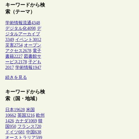
キーワードから検
索（テーマ）
学術情報流通
4348
デジタル化
4098
デ
ジタルアーカイブ
3349
イベント
3012
災害
2754
オープン
アクセス
2678
電子
書籍
2227
図書館サ
ービス
2178
子ども
2017
学術情報
1947
続きを見る
キーワードから検
索（国・地域）
日本
19628
米国
10662
英国
3216
欧州
1426
カナダ
1069
韓
国
950
フランス
720
ドイツ
681
中国
638
オーストラリア
599