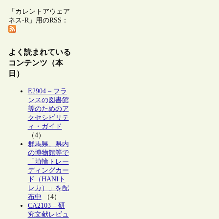
「カレントアウェア
ネス-R」用のRSS：
よく読まれている
コンテンツ（本
日）
E2904 – フラ
ンスの図書館
等のためのア
クセシビリテ
ィ・ガイド
（4）
群馬県、県内
の博物館等で
「埴輪トレー
ディングカー
ド（HANIト
レカ）」を配
布中
（4）
CA2103 – 研
究文献レビュ