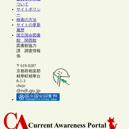
ついて
サイトポリシ
ー
検索の方法
サイトの更新
履歴
国立国会図書
館 関西館
図書館協力
課 調査情報
係
〒619-0287
京都府相楽郡
精華町精華台
8-1-3
chojo