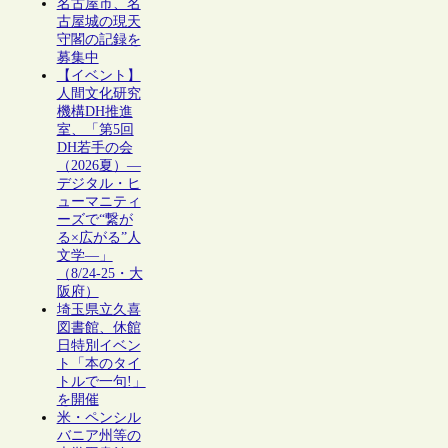
名古屋市、名
古屋城の現天
守閣の記録を
募集中
【イベント】
人間文化研究
機構DH推進
室、「第5回
DH若手の会
（2026夏）―
デジタル・ヒ
ューマニティ
ーズで“繋が
る×広がる”人
文学―」
（8/24-25・大
阪府）
埼玉県立久喜
図書館、休館
日特別イベン
ト「本のタイ
トルで一句!」
を開催
米・ペンシル
バニア州等の