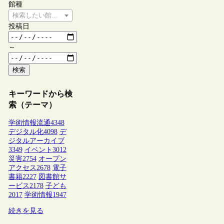
館種
検索したい館種を選択してください
投稿日
～
検索
キーワードから検
索（テーマ）
学術情報流通
4348
デジタル化
4098
デ
ジタルアーカイブ
3349
イベント
3012
災害
2754
オープン
アクセス
2678
電子
書籍
2227
図書館サ
ービス
2178
子ども
2017
学術情報
1947
続きを見る