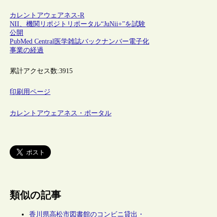
カレントアウェアネス-R
NII、機関リポジトリポータル“JuNii+”を試験
公開
PubMed Central医学雑誌バックナンバー電子化
事業の経過
累計アクセス数:
3915
印刷用ページ
カレントアウェアネス・ポータル
類似の記事
香川県高松市図書館のコンビニ貸出・