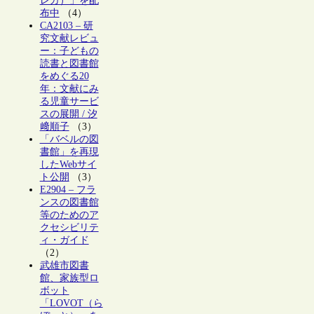
レカ）」を配
布中
（4）
CA2103 – 研
究文献レビュ
ー：子どもの
読書と図書館
をめぐる20
年：文献にみ
る児童サービ
スの展開 / 汐
﨑順子
（3）
「バベルの図
書館」を再現
したWebサイ
ト公開
（3）
E2904 – フラ
ンスの図書館
等のためのア
クセシビリテ
ィ・ガイド
（2）
武雄市図書
館、家族型ロ
ボット
「LOVOT（ら