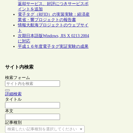
返却サービス、好評につきサービスポ
イントを追加
電子タグ（RFID）の実装実験：経済産
業省・響プロジェクトの報告書
情報大航海プロジェクトのウェブサイ
ト
次期日本語版Windows, JIS X 0213:2004
に対応
平成１６年度電子タグ実証実験の成果
サイト内検索
検索フォーム
詳細検索
タイトル
本文
記事種別
検索したい記事種別を選択してください