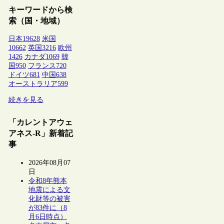
キーワードから検
索（国・地域）
日本
19628
米国
10662
英国
3216
欧州
1426
カナダ
1069
韓
国
950
フランス
720
ドイツ
681
中国
638
オーストラリア
599
続きを見る
「カレントアウェ
アネス-R」新着記
事
2026年08月07
日
令和8年熊本
地震による文
化財等の被害
が83件に（8
月6日時点）