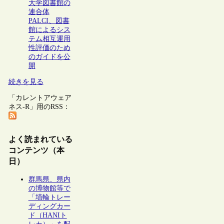
大学図書館の
連合体
PALCI、図書
館によるシス
テム相互運用
性評価のため
のガイドを公
開
続きを見る
「カレントアウェア
ネス-R」用のRSS：
よく読まれている
コンテンツ（本
日）
群馬県、県内
の博物館等で
「埴輪トレー
ディングカー
ド（HANIト