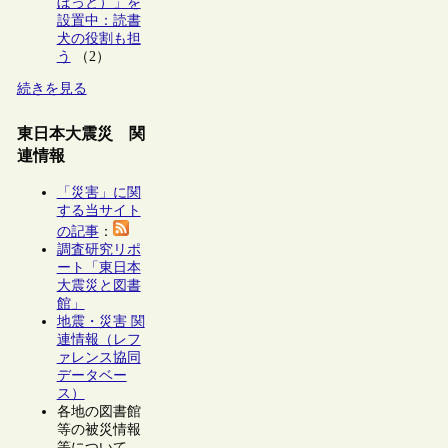
ぼっと）」を
設置中：読書
犬の役割も担
う
（2）
続きを見る
東日本大震災 関
連情報
「災害」に関
する当サイト
の記事
：
調査研究リポ
ート「東日本
大震災と図書
館」
地震・災害 関
連情報（レフ
ァレンス協同
データベー
ス）
各地の図書館
等の被災情報
等について