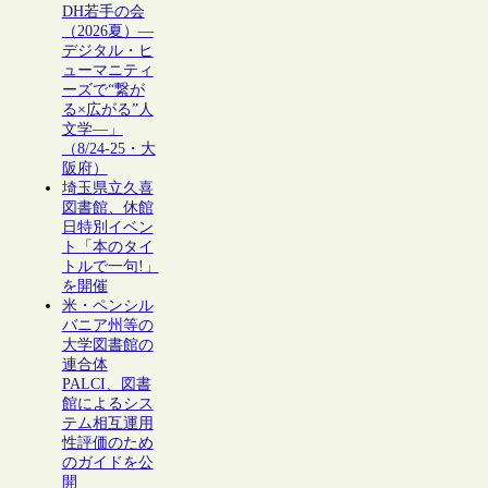
DH若手の会
（2026夏）―
デジタル・ヒ
ューマニティ
ーズで“繋が
る×広がる”人
文学―」
（8/24-25・大
阪府）
埼玉県立久喜
図書館、休館
日特別イベン
ト「本のタイ
トルで一句!」
を開催
米・ペンシル
バニア州等の
大学図書館の
連合体
PALCI、図書
館によるシス
テム相互運用
性評価のため
のガイドを公
開