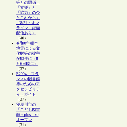
等との関係：
「支援」と
「協力」の今
とこれから」
（8/21・オン
ライン、録画
配信あり）
（40）
令和8年熊本
地震による文
化財等の被害
が83件に（8
月6日時点）
（37）
E2904 – フラ
ンスの図書館
等のためのア
クセシビリテ
ィ・ガイド
（37）
寝屋川市の
「こども図書
館＋plus」が
オープン
（31）