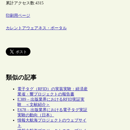
累計アクセス数:
4315
印刷用ページ
カレントアウェアネス・ポータル
類似の記事
電子タグ（RFID）の実装実験：経済産
業省・響プロジェクトの報告書
E389 – 出版業界におけるRFID実証実
験 ＜文献紹介＞
E678 – 出版業界における電子タグ実証
実験の動向（日本）
情報大航海プロジェクトのウェブサイ
ト