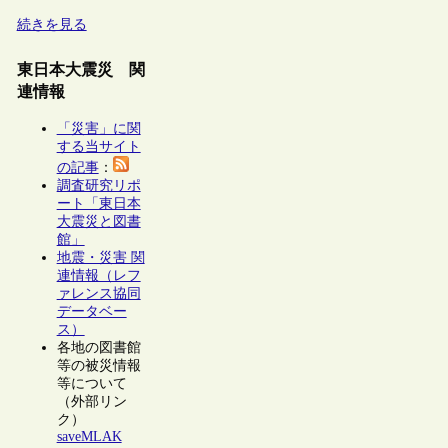
続きを見る
東日本大震災 関
連情報
「災害」に関
する当サイト
の記事
：
調査研究リポ
ート「東日本
大震災と図書
館」
地震・災害 関
連情報（レフ
ァレンス協同
データベー
ス）
各地の図書館
等の被災情報
等について
（外部リン
ク）
saveMLAK