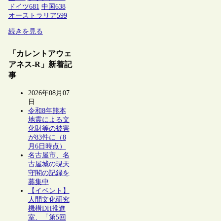
ドイツ
681
中国
638
オーストラリア
599
続きを見る
「カレントアウェ
アネス-R」新着記
事
2026年08月07
日
令和8年熊本
地震による文
化財等の被害
が83件に（8
月6日時点）
名古屋市、名
古屋城の現天
守閣の記録を
募集中
【イベント】
人間文化研究
機構DH推進
室、「第5回