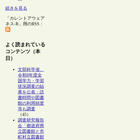
続きを見る
「カレントアウェア
ネス-R」用のRSS：
よく読まれている
コンテンツ（本
日）
文部科学省、
令和8年度全
国学力・学習
状況調査の結
果を公表：読
書時間や図書
館の利用頻度
等も調査
（45）
調査研究報告
会「都道府県
立図書館と市
町村立図書館