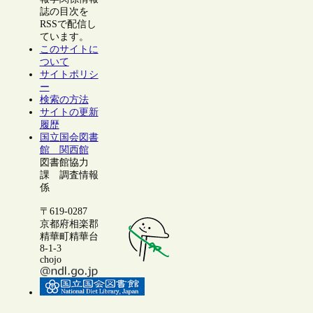
誌の目次を
RSSで配信し
ています。
このサイトに
ついて
サイトポリシ
ー
検索の方法
サイトの更新
履歴
国立国会図書
館 関西館
図書館協力
課 調査情報
係
〒619-0287
京都府相楽郡
精華町精華台
8-1-3
chojo