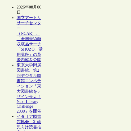
2026年08月06
日
国立アートリ
サーチセンタ
ー
（NCAR）、
「全国美術館
収蔵品サーチ
「SHŪZŌ」活
用講座」の鼎
談内容を公開
東京大学附属
図書館、第2
回デジタル図
書館コンペテ
ィション「東
大図書館をデ
ザインせよ！
Next Library
Challenge
2030」を開催
イタリア図書
館協会、乳幼
児向け読書推