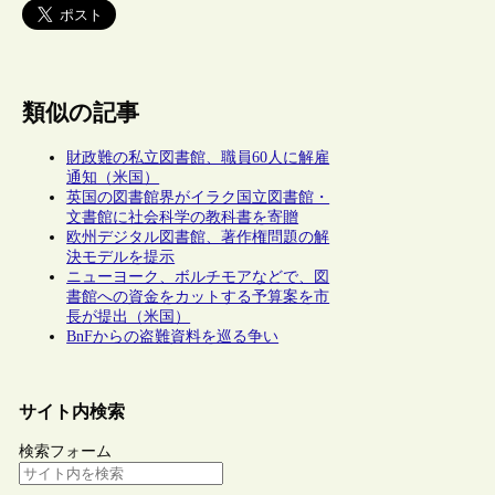
類似の記事
財政難の私立図書館、職員60人に解雇
通知（米国）
英国の図書館界がイラク国立図書館・
文書館に社会科学の教科書を寄贈
欧州デジタル図書館、著作権問題の解
決モデルを提示
ニューヨーク、ボルチモアなどで、図
書館への資金をカットする予算案を市
長が提出（米国）
BnFからの盗難資料を巡る争い
サイト内検索
検索フォーム