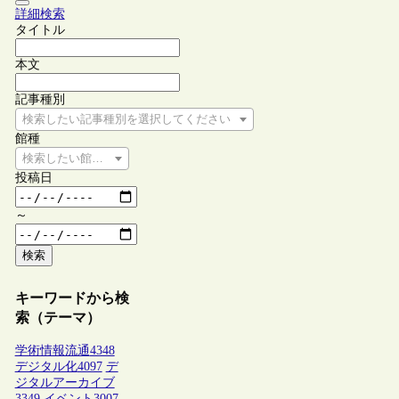
詳細検索
タイトル
本文
記事種別
検索したい記事種別を選択してください
館種
検索したい館種を選択してください
投稿日
～
検索
キーワードから検
索（テーマ）
学術情報流通
4348
デジタル化
4097
デ
ジタルアーカイブ
3349
イベント
3007