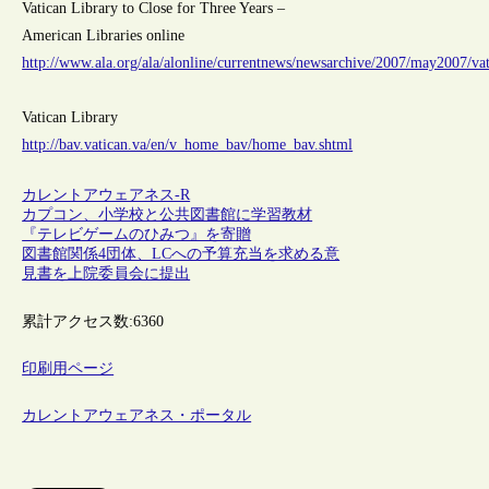
Vatican Library to Close for Three Years –
American Libraries online
http://www.ala.org/ala/alonline/currentnews/newsarchive/2007/may2007/va
Vatican Library
http://bav.vatican.va/en/v_home_bav/home_bav.shtml
カレントアウェアネス-R
カプコン、小学校と公共図書館に学習教材
『テレビゲームのひみつ』を寄贈
図書館関係4団体、LCへの予算充当を求める意
見書を上院委員会に提出
累計アクセス数:
6360
印刷用ページ
カレントアウェアネス・ポータル