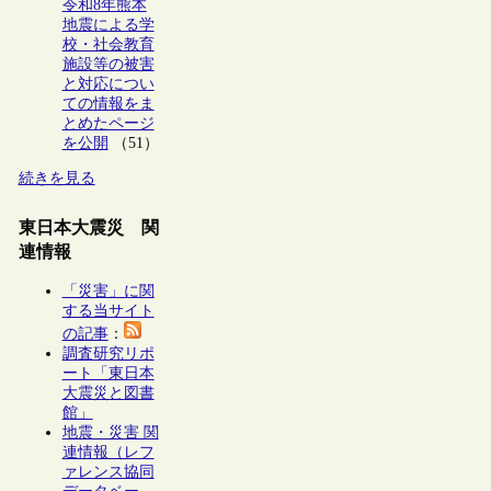
令和8年熊本
地震による学
校・社会教育
施設等の被害
と対応につい
ての情報をま
とめたページ
を公開
（51）
続きを見る
東日本大震災 関
連情報
「災害」に関
する当サイト
の記事
：
調査研究リポ
ート「東日本
大震災と図書
館」
地震・災害 関
連情報（レフ
ァレンス協同