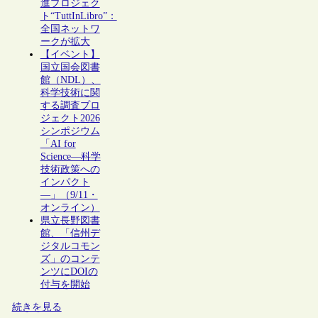
進プロジェク
ト“TuttInLibro”：
全国ネットワ
ークが拡大
【イベント】
国立国会図書
館（NDL）、
科学技術に関
する調査プロ
ジェクト2026
シンポジウム
「AI for
Science―科学
技術政策への
インパクト
―」（9/11・
オンライン）
県立長野図書
館、「信州デ
ジタルコモン
ズ」のコンテ
ンツにDOIの
付与を開始
続きを見る