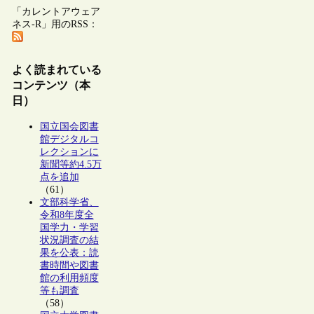
「カレントアウェア
ネス-R」用のRSS：
よく読まれている
コンテンツ（本
日）
国立国会図書
館デジタルコ
レクションに
新聞等約4.5万
点を追加
（61）
文部科学省、
令和8年度全
国学力・学習
状況調査の結
果を公表：読
書時間や図書
館の利用頻度
等も調査
（58）