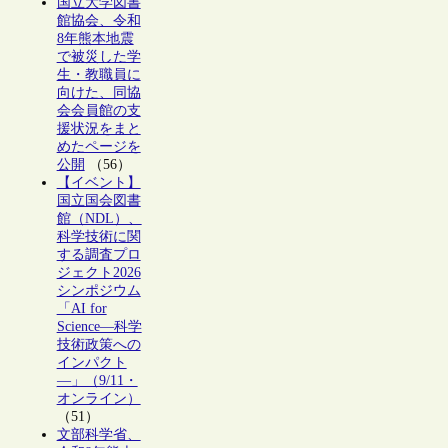
国立大学図書
館協会、令和
8年熊本地震
で被災した学
生・教職員に
向けた、同協
会会員館の支
援状況をまと
めたページを
公開
（56）
【イベント】
国立国会図書
館（NDL）、
科学技術に関
する調査プロ
ジェクト2026
シンポジウム
「AI for
Science―科学
技術政策への
インパクト
―」（9/11・
オンライン）
（51）
文部科学省、