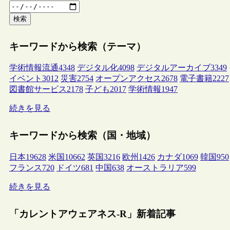
検索
キーワードから検索（テーマ）
学術情報流通
4348
デジタル化
4098
デジタルアーカイブ
3349
イベント
3012
災害
2754
オープンアクセス
2678
電子書籍
2227
図書館サービス
2178
子ども
2017
学術情報
1947
続きを見る
キーワードから検索（国・地域）
日本
19628
米国
10662
英国
3216
欧州
1426
カナダ
1069
韓国
950
フランス
720
ドイツ
681
中国
638
オーストラリア
599
続きを見る
「カレントアウェアネス-R」新着記事