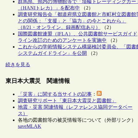
群馬県、県内の博物館等で「埴輪トレーディングカー
（HANIトレカ）」を配布中
（2）
調査研究報告会「都道府県立図書館と市町村立図書館
との関係：「支援」と「協力」の今とこれから」
（8/21・オンライン、録画配信あり）
（2）
国際図書館連盟（IFLA）、公共図書館サービスガイド
ライン改訂のためのアンケートを実施中
（2）
これからの学術情報システム構築検討委員会、「図書
システムガイドライン」を公開
（2）
続きを見る
東日本大震災 関連情報
「災害」に関する当サイトの記事
：
調査研究リポート「東日本大震災と図書館」
地震・災害 関連情報（レファレンス協同データベー
ス）
各地の図書館等の被災情報等について（外部リンク）
saveMLAK