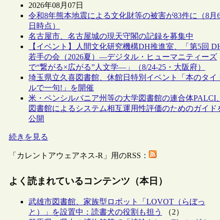
2026年08月07日
令和8年熊本地震による文化財等の被害が83件に（8月
日時点）
名古屋市、名古屋城の現天守閣の記録を募集中
【イベント】人間文化研究機構DH推進室、「第5回 D
若手の会（2026夏）―デジタル・ヒューマニティーズ
で“繋がる×広がる”人文学―」（8/24-25・大阪府）
埼玉県立久喜図書館、休館日特別イベント「本のタイ
ルで一句!」を開催
米・ペンシルバニア州等の大学図書館の連合体PALCI
図書館によるシステム相互運用性評価のためのガイド
公開
続きを見る
「カレントアウェアネス-R」用のRSS：
よく読まれているコンテンツ（本日）
武雄市図書館、家族型ロボット「LOVOT（らぼっ
と）」を設置中：読書犬の役割も担う
（2）