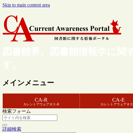
Skip to main content area
図書館界、図書館情報学に関
す。
メインメニュー
CA-R
CA-E
カレントアウェアネス-R
カレントアウェアネス
検索フォーム
詳細検索