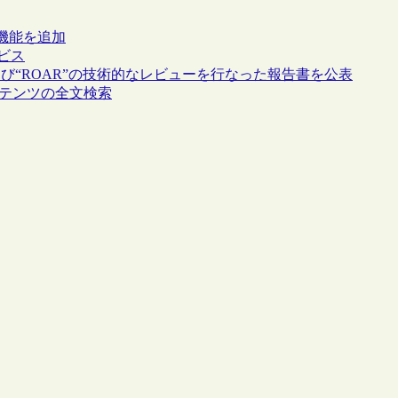
、機能を追加
ービス
”および“ROAR”の技術的なレビューを行なった報告書を公表
リ内コンテンツの全文検索