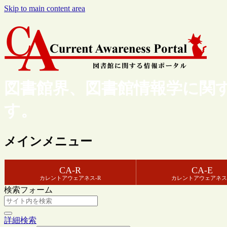
Skip to main content area
図書館界、図書館情報学に関
す。
メインメニュー
CA-R
CA-E
カレントアウェアネス-R
カレントアウェアネス
検索フォーム
詳細検索