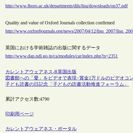
http://www.lboro.ac.uk/departments/dils/lisu/downloads/op37.pdf
Quality and value of Oxford Journals collection confirmed
http://www.oxfordjournals.org/news/2007/04/12/lisu_2007/lisu_200
英国における学術雑誌の出版に関するデータ
http://www.dap.ndl.go.jp/ca/modules/car/index.php?p=2351
カレントアウェアネス-R
英国
出版
図書館への「愛」をビデオで表現−賞金1万ドルのビデオコ
子ども読書の日記念「子どもの読書活動推進フォーラム」
累計アクセス数:
4790
印刷用ページ
カレントアウェアネス・ポータル