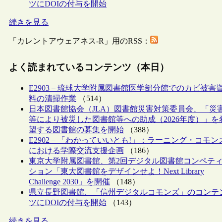
ツにDOIの付与を開始
続きを見る
「カレントアウェアネス-R」用のRSS：
よく読まれているコンテンツ（本日）
E2903 – 琉球大学附属図書館医学部分館でのカビ被害
料の清掃作業
（514）
日本図書館協会（JLA）図書館災害対策委員会、「災
等により被災した図書館等への助成（2026年度）」を
望する図書館の募集を開始
（388）
E2902 – 「わかっていいとも!」：ラーニング・コモン
における学際交流支援企画
（186）
東京大学附属図書館、第2回デジタル図書館コンペテ
ション「東大図書館をデザインせよ！Next Library
Challenge 2030」を開催
（148）
県立長野図書館、「信州デジタルコモンズ」のコンテ
ツにDOIの付与を開始
（143）
続きを見る