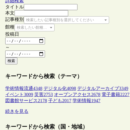
詳細検索
タイトル
本文
記事種別
検索したい記事種別を選択してください
館種
検索したい館種を選択してください
投稿日
～
検索
キーワードから検索（テーマ）
学術情報流通
4348
デジタル化
4098
デジタルアーカイブ
3349
イベント
3009
災害
2753
オープンアクセス
2678
電子書籍
2227
図書館サービス
2178
子ども
2017
学術情報
1947
続きを見る
キーワードから検索（国・地域）