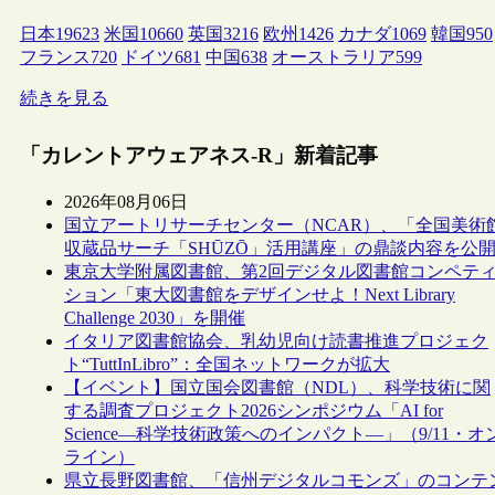
日本
19623
米国
10660
英国
3216
欧州
1426
カナダ
1069
韓国
950
フランス
720
ドイツ
681
中国
638
オーストラリア
599
続きを見る
「カレントアウェアネス-R」新着記事
2026年08月06日
国立アートリサーチセンター（NCAR）、「全国美術
収蔵品サーチ「SHŪZŌ」活用講座」の鼎談内容を公
東京大学附属図書館、第2回デジタル図書館コンペテ
ション「東大図書館をデザインせよ！Next Library
Challenge 2030」を開催
イタリア図書館協会、乳幼児向け読書推進プロジェク
ト“TuttInLibro”：全国ネットワークが拡大
【イベント】国立国会図書館（NDL）、科学技術に関
する調査プロジェクト2026シンポジウム「AI for
Science―科学技術政策へのインパクト―」（9/11・オ
ライン）
県立長野図書館、「信州デジタルコモンズ」のコンテ