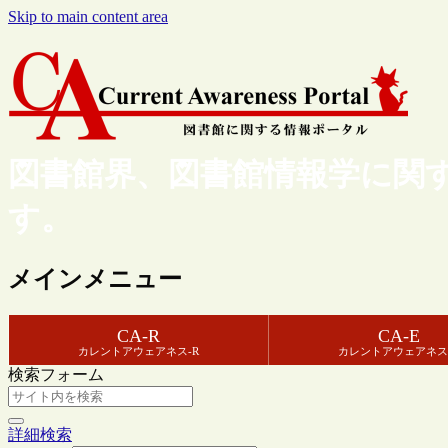
Skip to main content area
図書館界、図書館情報学に関
す。
メインメニュー
CA-R
CA-E
カレントアウェアネス-R
カレントアウェアネス
検索フォーム
詳細検索