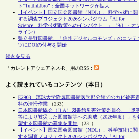
ト“TuttInLibro”：全国ネットワークが拡大
【イベント】国立国会図書館（NDL）、科学技術に関
する調査プロジェクト2026シンポジウム「AI for
Science―科学技術政策へのインパクト―」（9/11・オ
ライン）
県立長野図書館、「信州デジタルコモンズ」のコンテ
ツにDOIの付与を開始
続きを見る
「カレントアウェアネス-R」用のRSS：
よく読まれているコンテンツ（本日）
E2903 – 琉球大学附属図書館医学部分館でのカビ被害
料の清掃作業
（233）
日本図書館協会（JLA）図書館災害対策委員会、「災
等により被災した図書館等への助成（2026年度）」を
望する図書館の募集を開始
（231）
【イベント】国立国会図書館（NDL）、科学技術に関
する調査プロジェクト2026シンポジウム「AI for