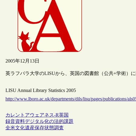
2005年12月13日
英ラフバラ大学のLISUから、英国の図書館（公共+学術）に
LISU Annual Library Statistics 2005
http://www.lboro.ac.uk/departments/dils/lisu/pages/publications/als0
カレントアウェアネス-R
英国
録音資料デジタル化の法的課題
全米文化遺産保存状態調査