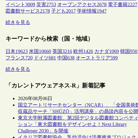
イベント
3009
災害
2753
オープンアクセス
2678
電子書籍
2227
図書館サービス
2178
子ども
2017
学術情報
1947
続きを見る
キーワードから検索（国・地域）
日本
19623
米国
10660
英国
3216
欧州
1426
カナダ
1069
韓国
950
フランス
720
ドイツ
681
中国
638
オーストラリア
599
続きを見る
「カレントアウェアネス-R」新着記事
2026年08月06日
国立アートリサーチセンター（NCAR）、「全国美術
収蔵品サーチ「SHŪZŌ」活用講座」の鼎談内容を公
東京大学附属図書館、第2回デジタル図書館コンペテ
ション「東大図書館をデザインせよ！Next Library
Challenge 2030」を開催
イタリア図書館協会、乳幼児向け読書推進プロジェク