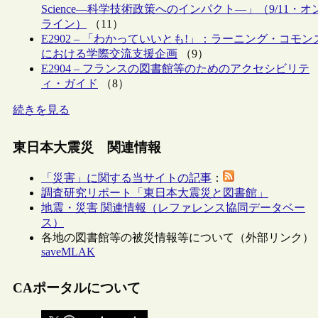
Science―科学技術政策へのインパクト―」（9/11・オ
ライン）
（11）
E2902 – 「わかっていいとも!」：ラーニング・コモン
における学際交流支援企画
（9）
E2904 – フランスの図書館等のためのアクセシビリテ
ィ・ガイド
（8）
続きを見る
東日本大震災 関連情報
「災害」に関する当サイトの記事
：
調査研究リポート「東日本大震災と図書館」
地震・災害 関連情報（レファレンス協同データベー
ス）
各地の図書館等の被災情報等について（外部リンク）
saveMLAK
CAポータルについて