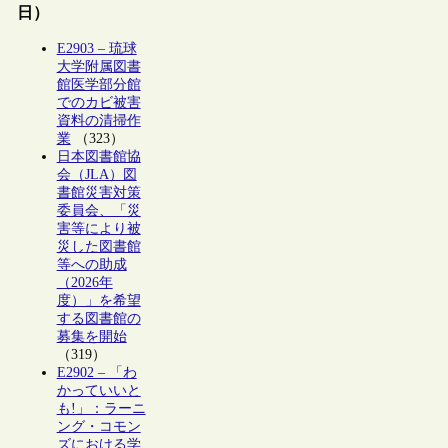
日）
E2903 – 琉球
大学附属図書
館医学部分館
でのカビ被害
資料の清掃作
業
（323）
日本図書館協
会（JLA）図
書館災害対策
委員会、「災
害等により被
災した図書館
等への助成
（2026年
度）」を希望
する図書館の
募集を開始
（319）
E2902 – 「わ
かっていいと
も!」：ラーニ
ング・コモン
ズにおける学