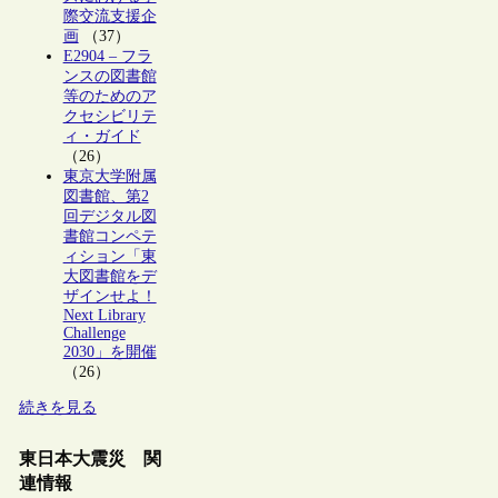
際交流支援企
画
（37）
E2904 – フラ
ンスの図書館
等のためのア
クセシビリテ
ィ・ガイド
（26）
東京大学附属
図書館、第2
回デジタル図
書館コンペテ
ィション「東
大図書館をデ
ザインせよ！
Next Library
Challenge
2030」を開催
（26）
続きを見る
東日本大震災 関
連情報