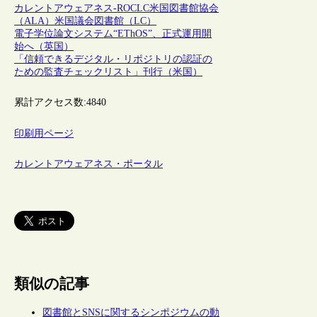
カレントアウェアネス-R
OCLC
米国図書館協会
（ALA）
米国議会図書館（LC）
電子学位論文システム“EThOS”、正式運用開
始へ（英国）
「信頼できるデジタル・リポジトリの認証の
ための監査チェックリスト」刊行（米国）
累計アクセス数:
4840
印刷用ページ
カレントアウェアネス・ポータル
類似の記事
図書館とSNSに関するシンポジウムの動