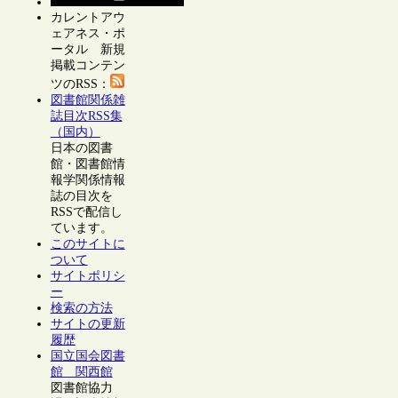
カレントアウ
ェアネス・ポ
ータル 新規
掲載コンテン
ツのRSS：
図書館関係雑
誌目次RSS集
（国内）
日本の図書
館・図書館情
報学関係情報
誌の目次を
RSSで配信し
ています。
このサイトに
ついて
サイトポリシ
ー
検索の方法
サイトの更新
履歴
国立国会図書
館 関西館
図書館協力