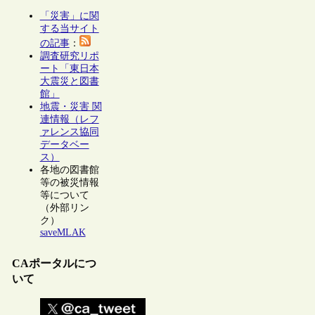
「災害」に関
する当サイト
の記事
：
調査研究リポ
ート「東日本
大震災と図書
館」
地震・災害 関
連情報（レフ
ァレンス協同
データベー
ス）
各地の図書館
等の被災情報
等について
（外部リン
ク）
saveMLAK
CAポータルにつ
いて