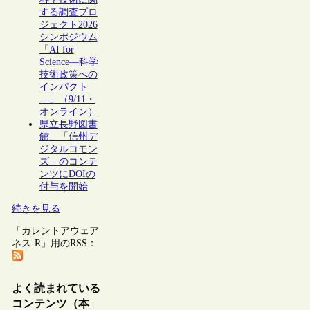
する調査プロ
ジェクト2026
シンポジウム
「AI for
Science―科学
技術政策への
インパクト
―」（9/11・
オンライン）
県立長野図書
館、「信州デ
ジタルコモン
ズ」のコンテ
ンツにDOIの
付与を開始
続きを見る
「カレントアウェア
ネス-R」用のRSS：
よく読まれている
コンテンツ（本