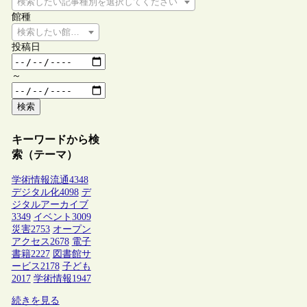
検索したい記事種別を選択してください
館種
検索したい館種を選択してください
投稿日
～
検索
キーワードから検
索（テーマ）
学術情報流通
4348
デジタル化
4098
デ
ジタルアーカイブ
3349
イベント
3009
災害
2753
オープン
アクセス
2678
電子
書籍
2227
図書館サ
ービス
2178
子ども
2017
学術情報
1947
続きを見る