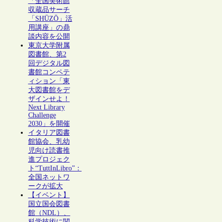
「全国美術館
収蔵品サーチ
「SHŪZŌ」活
用講座」の鼎
談内容を公開
東京大学附属
図書館、第2
回デジタル図
書館コンペテ
ィション「東
大図書館をデ
ザインせよ！
Next Library
Challenge
2030」を開催
イタリア図書
館協会、乳幼
児向け読書推
進プロジェク
ト“TuttInLibro”：
全国ネットワ
ークが拡大
【イベント】
国立国会図書
館（NDL）、
科学技術に関