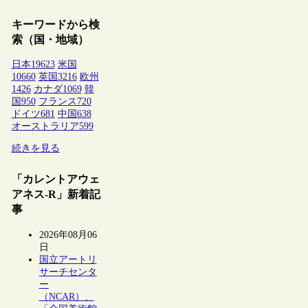
キーワードから検
索（国・地域）
日本
19623
米国
10660
英国
3216
欧州
1426
カナダ
1069
韓
国
950
フランス
720
ドイツ
681
中国
638
オーストラリア
599
続きを見る
「カレントアウェ
アネス-R」新着記
事
2026年08月06
日
国立アートリ
サーチセンタ
ー
（NCAR）、