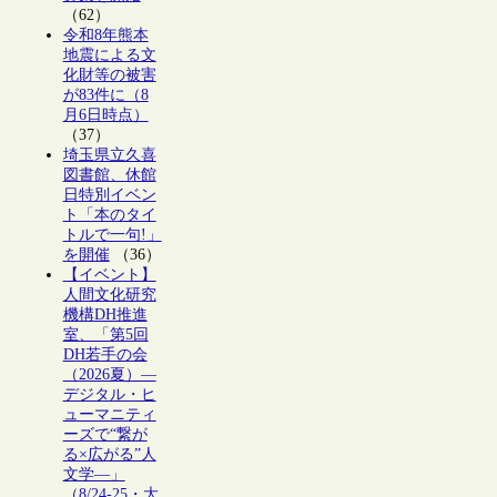
（62）
令和8年熊本
地震による文
化財等の被害
が83件に（8
月6日時点）
（37）
埼玉県立久喜
図書館、休館
日特別イベン
ト「本のタイ
トルで一句!」
を開催
（36）
【イベント】
人間文化研究
機構DH推進
室、「第5回
DH若手の会
（2026夏）―
デジタル・ヒ
ューマニティ
ーズで“繋が
る×広がる”人
文学―」
（8/24-25・大