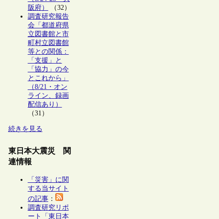
阪府）
（32）
調査研究報告
会「都道府県
立図書館と市
町村立図書館
等との関係：
「支援」と
「協力」の今
とこれから」
（8/21・オン
ライン、録画
配信あり）
（31）
続きを見る
東日本大震災 関
連情報
「災害」に関
する当サイト
の記事
：
調査研究リポ
ート「東日本