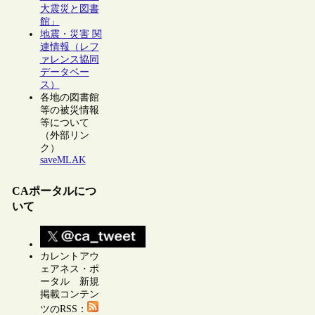
大震災と図書
館」
地震・災害 関
連情報（レフ
ァレンス協同
データベー
ス）
各地の図書館
等の被災情報
等について
（外部リン
ク）
saveMLAK
CAポータルにつ
いて
カレントアウ
ェアネス・ポ
ータル 新規
掲載コンテン
ツのRSS：