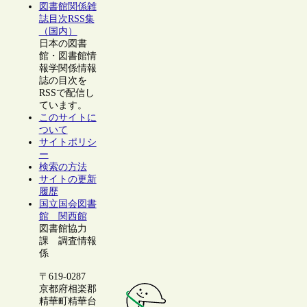
図書館関係雑
誌目次RSS集
（国内）
日本の図書
館・図書館情
報学関係情報
誌の目次を
RSSで配信し
ています。
このサイトに
ついて
サイトポリシ
ー
検索の方法
サイトの更新
履歴
国立国会図書
館 関西館
図書館協力
課 調査情報
係
〒619-0287
京都府相楽郡
精華町精華台