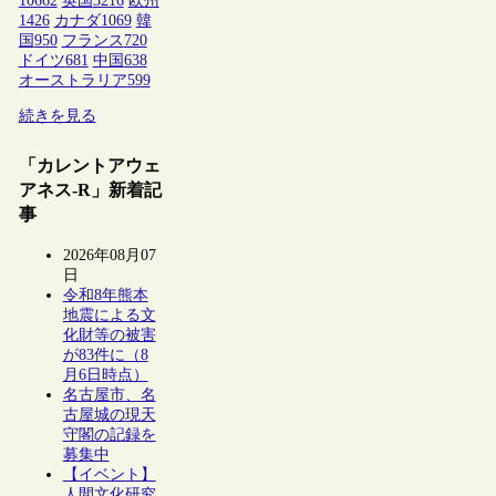
10662
英国
3216
欧州
1426
カナダ
1069
韓
国
950
フランス
720
ドイツ
681
中国
638
オーストラリア
599
続きを見る
「カレントアウェ
アネス-R」新着記
事
2026年08月07
日
令和8年熊本
地震による文
化財等の被害
が83件に（8
月6日時点）
名古屋市、名
古屋城の現天
守閣の記録を
募集中
【イベント】
人間文化研究