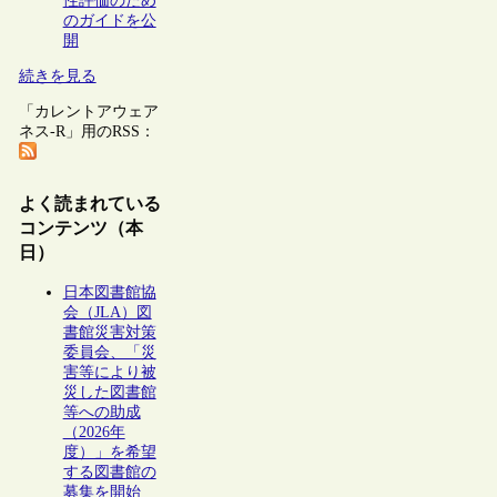
性評価のため
のガイドを公
開
続きを見る
「カレントアウェア
ネス-R」用のRSS：
よく読まれている
コンテンツ（本
日）
日本図書館協
会（JLA）図
書館災害対策
委員会、「災
害等により被
災した図書館
等への助成
（2026年
度）」を希望
する図書館の
募集を開始