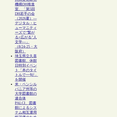
機構DH推進
室、「第5回
DH若手の会
（2026夏）―
デジタル・ヒ
ューマニティ
ーズで“繋が
る×広がる”人
文学―」
（8/24-25・大
阪府）
埼玉県立久喜
図書館、休館
日特別イベン
ト「本のタイ
トルで一句!」
を開催
米・ペンシル
バニア州等の
大学図書館の
連合体
PALCI、図書
館によるシス
テム相互運用