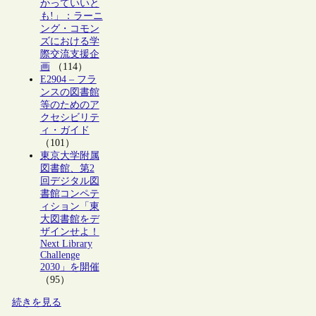
かっていいと
も!」：ラーニ
ング・コモン
ズにおける学
際交流支援企
画
（114）
E2904 – フラ
ンスの図書館
等のためのア
クセシビリテ
ィ・ガイド
（101）
東京大学附属
図書館、第2
回デジタル図
書館コンペテ
ィション「東
大図書館をデ
ザインせよ！
Next Library
Challenge
2030」を開催
（95）
続きを見る