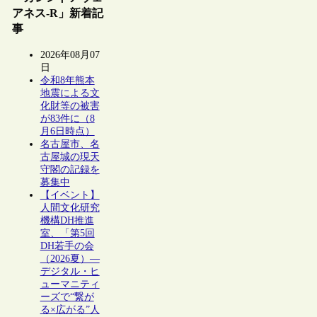
アネス-R」新着記
事
2026年08月07
日
令和8年熊本
地震による文
化財等の被害
が83件に（8
月6日時点）
名古屋市、名
古屋城の現天
守閣の記録を
募集中
【イベント】
人間文化研究
機構DH推進
室、「第5回
DH若手の会
（2026夏）―
デジタル・ヒ
ューマニティ
ーズで“繋が
る×広がる”人