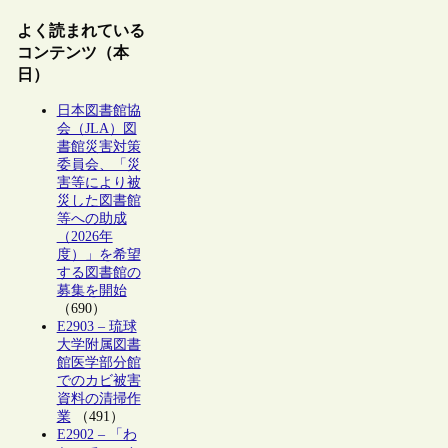
よく読まれている
コンテンツ（本
日）
日本図書館協
会（JLA）図
書館災害対策
委員会、「災
害等により被
災した図書館
等への助成
（2026年
度）」を希望
する図書館の
募集を開始
（690）
E2903 – 琉球
大学附属図書
館医学部分館
でのカビ被害
資料の清掃作
業
（491）
E2902 – 「わ