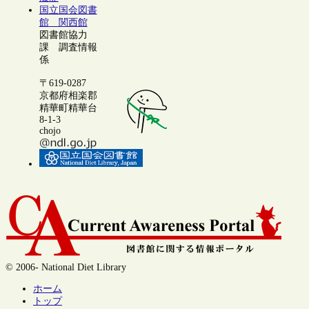
国立国会図書
館 関西館
図書館協力
課 調査情報
係
〒619-0287
京都府相楽郡
精華町精華台
8-1-3
chojo
© 2006- National Diet Library
ホーム
トップ