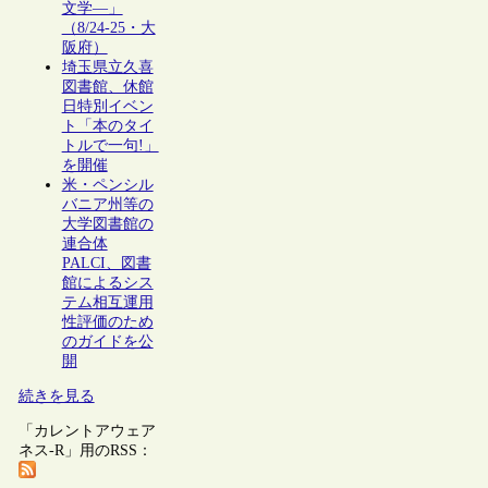
文学―」
（8/24-25・大
阪府）
埼玉県立久喜
図書館、休館
日特別イベン
ト「本のタイ
トルで一句!」
を開催
米・ペンシル
バニア州等の
大学図書館の
連合体
PALCI、図書
館によるシス
テム相互運用
性評価のため
のガイドを公
開
続きを見る
「カレントアウェア
ネス-R」用のRSS：