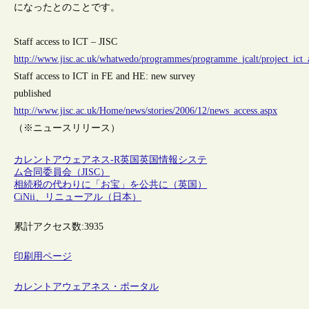
になったとのことです。
Staff access to ICT – JISC
http://www.jisc.ac.uk/whatwedo/programmes/programme_jcalt/project_ict_
Staff access to ICT in FE and HE: new survey
published
http://www.jisc.ac.uk/Home/news/stories/2006/12/news_access.aspx
（※ニュースリリース）
カレントアウェアネス-R
英国
英国情報システ
ム合同委員会（JISC）
相続税の代わりに「お宝」を公共に（英国）
CiNii、リニューアル（日本）
累計アクセス数:
3935
印刷用ページ
カレントアウェアネス・ポータル