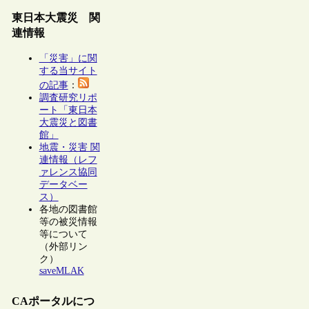
東日本大震災 関
連情報
「災害」に関
する当サイト
の記事
：
調査研究リポ
ート「東日本
大震災と図書
館」
地震・災害 関
連情報（レフ
ァレンス協同
データベー
ス）
各地の図書館
等の被災情報
等について
（外部リン
ク）
saveMLAK
CAポータルにつ