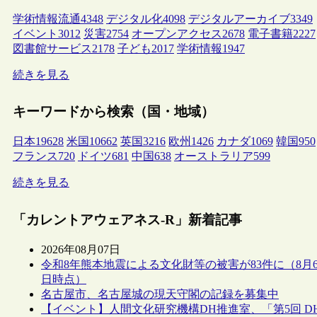
学術情報流通
4348
デジタル化
4098
デジタルアーカイブ
3349
イベント
3012
災害
2754
オープンアクセス
2678
電子書籍
2227
図書館サービス
2178
子ども
2017
学術情報
1947
続きを見る
キーワードから検索（国・地域）
日本
19628
米国
10662
英国
3216
欧州
1426
カナダ
1069
韓国
950
フランス
720
ドイツ
681
中国
638
オーストラリア
599
続きを見る
「カレントアウェアネス-R」新着記事
2026年08月07日
令和8年熊本地震による文化財等の被害が83件に（8月
日時点）
名古屋市、名古屋城の現天守閣の記録を募集中
【イベント】人間文化研究機構DH推進室、「第5回 D