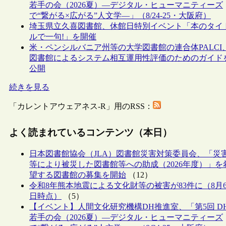
若手の会（2026夏）―デジタル・ヒューマニティーズ
で“繋がる×広がる”人文学―」（8/24-25・大阪府）
埼玉県立久喜図書館、休館日特別イベント「本のタイ
ルで一句!」を開催
米・ペンシルバニア州等の大学図書館の連合体PALCI
図書館によるシステム相互運用性評価のためのガイド
公開
続きを見る
「カレントアウェアネス-R」用のRSS：
よく読まれているコンテンツ（本日）
日本図書館協会（JLA）図書館災害対策委員会、「災
等により被災した図書館等への助成（2026年度）」を
望する図書館の募集を開始
（12）
令和8年熊本地震による文化財等の被害が83件に（8月
日時点）
（5）
【イベント】人間文化研究機構DH推進室、「第5回 D
若手の会（2026夏）―デジタル・ヒューマニティーズ