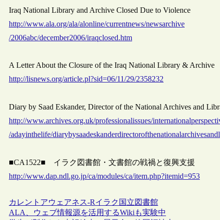
Iraq National Library and Archive Closed Due to Violence
http://www.ala.org/ala/alonline/currentnews/newsarchive
/2006abc/december2006/iraqclosed.htm
A Letter About the Closure of the Iraq National Library & Archive
http://lisnews.org/article.pl?sid=06/11/29/2358232
Diary by Saad Eskander, Director of the National Archives and Libra
http://www.archives.org.uk/professionalissues/internationalperspecti
/adayinthelife/diarybysaadeskanderdirectorofthenationalarchivesandl
■CA1522■ イラク図書館・文書館の戦禍と復興支援
http://www.dap.ndl.go.jp/ca/modules/ca/item.php?itemid=953
カレントアウェアネス-R
イラク
国立図書館
ALA、ウェブ情報源を活用するWikiも実験中