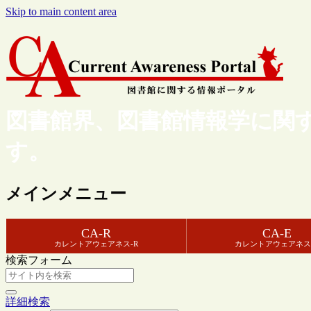
Skip to main content area
図書館界、図書館情報学に関
す。
メインメニュー
CA-R
CA-E
カレントアウェアネス-R
カレントアウェアネス
検索フォーム
詳細検索