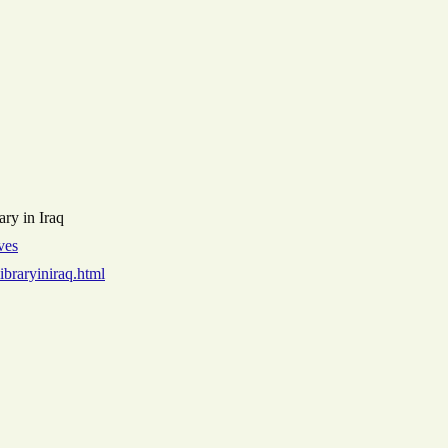
ry in Iraq
ves
ibraryiniraq.html