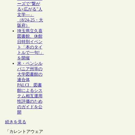
ーズで“繋が
る×広がる”人
文学―」
（8/24-25・大
阪府）
埼玉県立久喜
図書館、休館
日特別イベン
ト「本のタイ
トルで一句!」
を開催
米・ペンシル
バニア州等の
大学図書館の
連合体
PALCI、図書
館によるシス
テム相互運用
性評価のため
のガイドを公
開
続きを見る
「カレントアウェア