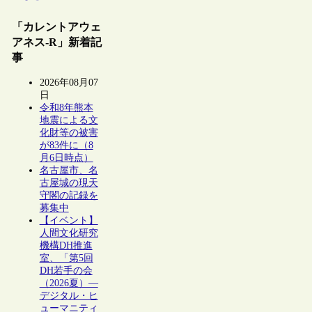
「カレントアウェ
アネス-R」新着記
事
2026年08月07
日
令和8年熊本
地震による文
化財等の被害
が83件に（8
月6日時点）
名古屋市、名
古屋城の現天
守閣の記録を
募集中
【イベント】
人間文化研究
機構DH推進
室、「第5回
DH若手の会
（2026夏）―
デジタル・ヒ
ューマニティ