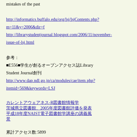
mistakes of the past
http://informatics.buffalo.edu/org/lsj/lsjContents.php?
m=11&y=2006&dir=f
http://librarystudentjournal.blogspot.com/2006/11/november-
issue-of-lsj.html
参考：
■E556■学生が創るオープンアクセス誌Library
Student Journal創刊
http://www.dap.ndl.go.jp/ca/modules/cae/item.php?
itemid=569&keywords=LSJ
カレントアウェアネス-R
図書館情報学
茨城県立図書館、2005年度図書館評価を発表
平成18年度NAIST電子図書館学講座の講義風
景
累計アクセス数:
5899