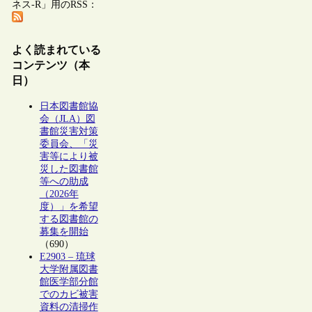
ネス-R」用のRSS：
よく読まれている
コンテンツ（本
日）
日本図書館協
会（JLA）図
書館災害対策
委員会、「災
害等により被
災した図書館
等への助成
（2026年
度）」を希望
する図書館の
募集を開始
（690）
E2903 – 琉球
大学附属図書
館医学部分館
でのカビ被害
資料の清掃作