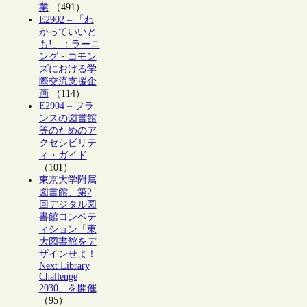
業
（491）
E2902 – 「わ
かっていいと
も!」：ラーニ
ング・コモン
ズにおける学
際交流支援企
画
（114）
E2904 – フラ
ンスの図書館
等のためのア
クセシビリテ
ィ・ガイド
（101）
東京大学附属
図書館、第2
回デジタル図
書館コンペテ
ィション「東
大図書館をデ
ザインせよ！
Next Library
Challenge
2030」を開催
（95）