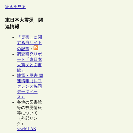
続きを見る
東日本大震災 関
連情報
「災害」に関
する当サイト
の記事
：
調査研究リポ
ート「東日本
大震災と図書
館」
地震・災害 関
連情報（レフ
ァレンス協同
データベー
ス）
各地の図書館
等の被災情報
等について
（外部リン
ク）
saveMLAK