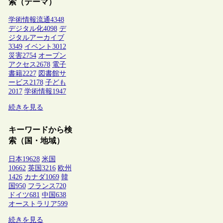
索（テーマ）
学術情報流通
4348
デジタル化
4098
デ
ジタルアーカイブ
3349
イベント
3012
災害
2754
オープン
アクセス
2678
電子
書籍
2227
図書館サ
ービス
2178
子ども
2017
学術情報
1947
続きを見る
キーワードから検
索（国・地域）
日本
19628
米国
10662
英国
3216
欧州
1426
カナダ
1069
韓
国
950
フランス
720
ドイツ
681
中国
638
オーストラリア
599
続きを見る