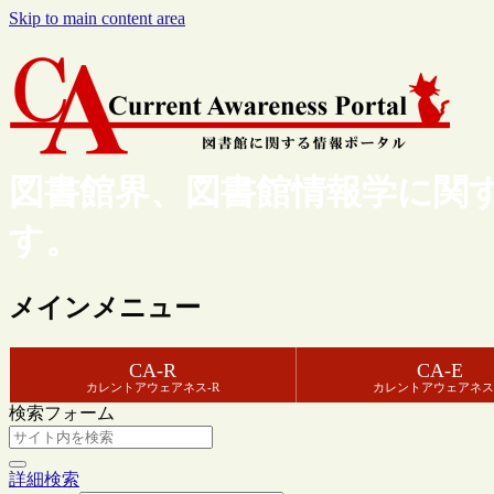
Skip to main content area
図書館界、図書館情報学に関
す。
メインメニュー
CA-R
CA-E
カレントアウェアネス-R
カレントアウェアネス
検索フォーム
詳細検索