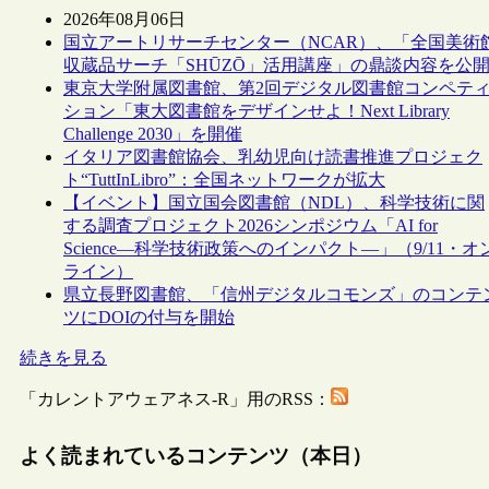
2026年08月06日
国立アートリサーチセンター（NCAR）、「全国美術
収蔵品サーチ「SHŪZŌ」活用講座」の鼎談内容を公
東京大学附属図書館、第2回デジタル図書館コンペテ
ション「東大図書館をデザインせよ！Next Library
Challenge 2030」を開催
イタリア図書館協会、乳幼児向け読書推進プロジェク
ト“TuttInLibro”：全国ネットワークが拡大
【イベント】国立国会図書館（NDL）、科学技術に関
する調査プロジェクト2026シンポジウム「AI for
Science―科学技術政策へのインパクト―」（9/11・オ
ライン）
県立長野図書館、「信州デジタルコモンズ」のコンテ
ツにDOIの付与を開始
続きを見る
「カレントアウェアネス-R」用のRSS：
よく読まれているコンテンツ（本日）