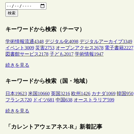
検索
キーワードから検索（テーマ）
学術情報流通
4348
デジタル化
4098
デジタルアーカイブ
3349
イベント
3009
災害
2753
オープンアクセス
2678
電子書籍
2227
図書館サービス
2178
子ども
2017
学術情報
1947
続きを見る
キーワードから検索（国・地域）
日本
19623
米国
10660
英国
3216
欧州
1426
カナダ
1069
韓国
950
フランス
720
ドイツ
681
中国
638
オーストラリア
599
続きを見る
「カレントアウェアネス-R」新着記事