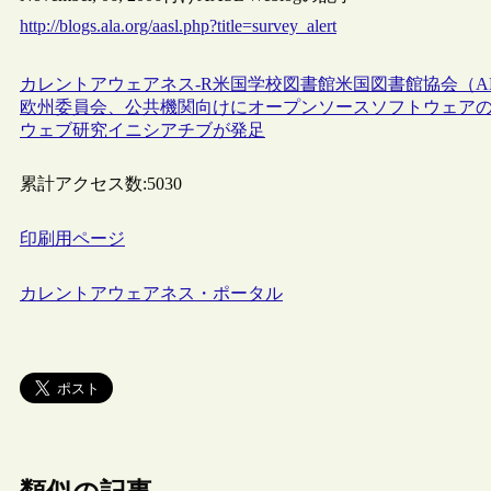
http://blogs.ala.org/aasl.php?title=survey_alert
カレントアウェアネス-R
米国
学校図書館
米国図書館協会（A
欧州委員会、公共機関向けにオープンソースソフトウェア
ウェブ研究イニシアチブが発足
累計アクセス数:
5030
印刷用ページ
カレントアウェアネス・ポータル