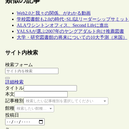
類似の記事
Web2.0と我々の関係、がわかる動画
学校図書館も2.0の時代−SLJ誌リーダーシップサミッ
ALAワシントンオフィス、Second Lifeに進出
YALSAが選ぶ2007年のヤングアダルト向け推薦図書
大学・研究図書館の将来についての10大予測（米国）
サイト内検索
検索フォーム
詳細検索
タイトル
本文
記事種別
検索したい記事種別を選択してください
館種
検索したい館種を選択してください
投稿日
～