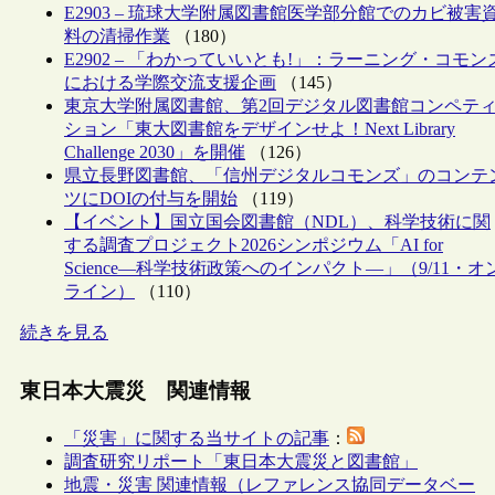
E2903 – 琉球大学附属図書館医学部分館でのカビ被害
料の清掃作業
（180）
E2902 – 「わかっていいとも!」：ラーニング・コモン
における学際交流支援企画
（145）
東京大学附属図書館、第2回デジタル図書館コンペテ
ション「東大図書館をデザインせよ！Next Library
Challenge 2030」を開催
（126）
県立長野図書館、「信州デジタルコモンズ」のコンテ
ツにDOIの付与を開始
（119）
【イベント】国立国会図書館（NDL）、科学技術に関
する調査プロジェクト2026シンポジウム「AI for
Science―科学技術政策へのインパクト―」（9/11・オ
ライン）
（110）
続きを見る
東日本大震災 関連情報
「災害」に関する当サイトの記事
：
調査研究リポート「東日本大震災と図書館」
地震・災害 関連情報（レファレンス協同データベー