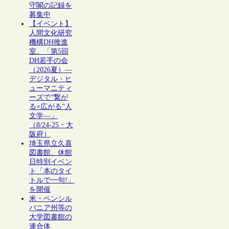
守閣の記録を
募集中
【イベント】
人間文化研究
機構DH推進
室、「第5回
DH若手の会
（2026夏）―
デジタル・ヒ
ューマニティ
ーズで“繋が
る×広がる”人
文学―」
（8/24-25・大
阪府）
埼玉県立久喜
図書館、休館
日特別イベン
ト「本のタイ
トルで一句!」
を開催
米・ペンシル
バニア州等の
大学図書館の
連合体