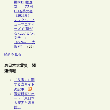
機構DH推進
室、「第5回
DH若手の会
（2026夏）―
デジタル・ヒ
ューマニティ
ーズで“繋が
る×広がる”人
文学―」
（8/24-25・大
阪府）
（28）
続きを見る
東日本大震災 関
連情報
「災害」に関
する当サイト
の記事
：
調査研究リポ
ート「東日本
大震災と図書
館」