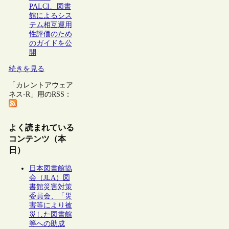
PALCI、図書
館によるシス
テム相互運用
性評価のため
のガイドを公
開
続きを見る
「カレントアウェア
ネス-R」用のRSS：
よく読まれている
コンテンツ（本
日）
日本図書館協
会（JLA）図
書館災害対策
委員会、「災
害等により被
災した図書館
等への助成