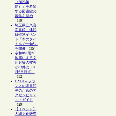
（2026年
度）」を希望
する図書館の
募集を開始
（59）
埼玉県立久喜
図書館、休館
日特別イベン
ト「本のタイ
トルで一句!」
を開催
（35）
令和8年熊本
地震による文
化財等の被害
が83件に（8
月6日時点）
（32）
E2904 – フラ
ンスの図書館
等のためのア
クセシビリテ
ィ・ガイド
（29）
【イベント】
人間文化研究