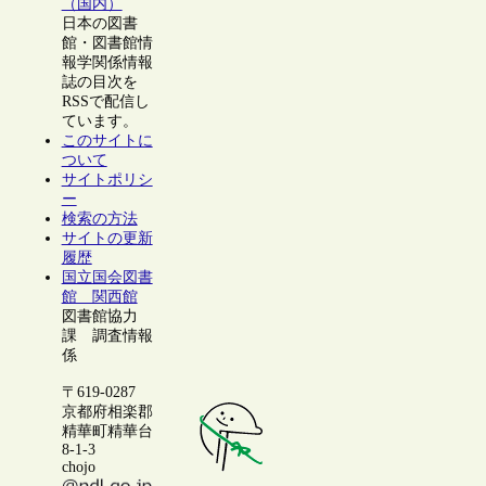
（国内）
日本の図書
館・図書館情
報学関係情報
誌の目次を
RSSで配信し
ています。
このサイトに
ついて
サイトポリシ
ー
検索の方法
サイトの更新
履歴
国立国会図書
館 関西館
図書館協力
課 調査情報
係
〒619-0287
京都府相楽郡
精華町精華台
8-1-3
chojo