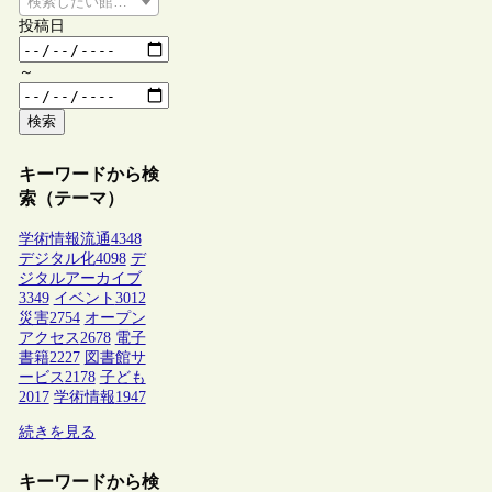
検索したい館種を選択してください
投稿日
～
検索
キーワードから検
索（テーマ）
学術情報流通
4348
デジタル化
4098
デ
ジタルアーカイブ
3349
イベント
3012
災害
2754
オープン
アクセス
2678
電子
書籍
2227
図書館サ
ービス
2178
子ども
2017
学術情報
1947
続きを見る
キーワードから検