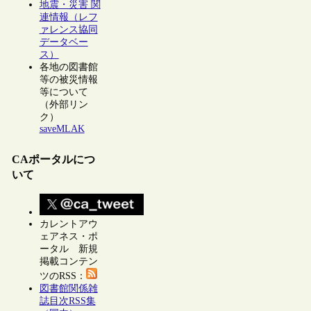
地震・災害 関
連情報（レフ
ァレンス協同
データベー
ス）
各地の図書館
等の被災情報
等について
（外部リン
ク）
saveMLAK
CAポータルにつ
いて
カレントアウ
ェアネス・ポ
ータル 新規
掲載コンテン
ツのRSS：
図書館関係雑
誌目次RSS集