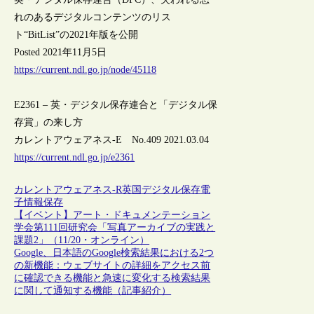
れのあるデジタルコンテンツのリス
ト“BitList”の2021年版を公開
Posted 2021年11月5日
https://current.ndl.go.jp/node/45118
E2361 – 英・デジタル保存連合と「デジタル保
存賞」の来し方
カレントアウェアネス-E No.409 2021.03.04
https://current.ndl.go.jp/e2361
カレントアウェアネス-R
英国
デジタル保存
電
子情報保存
【イベント】アート・ドキュメンテーション
学会第111回研究会「写真アーカイブの実践と
課題2」（11/20・オンライン）
Google、日本語のGoogle検索結果における2つ
の新機能：ウェブサイトの詳細をアクセス前
に確認できる機能と急速に変化する検索結果
に関して通知する機能（記事紹介）