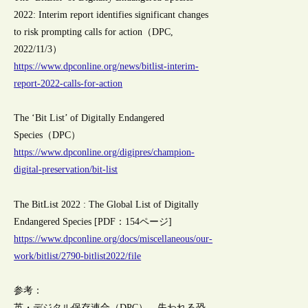
2022: Interim report identifies significant changes
to risk prompting calls for action（DPC,
2022/11/3）
https://www.dpconline.org/news/bitlist-interim-
report-2022-calls-for-action
The ‘Bit List’ of Digitally Endangered
Species（DPC）
https://www.dpconline.org/digipres/champion-
digital-preservation/bit-list
The BitList 2022 : The Global List of Digitally
Endangered Species [PDF：154ページ]
https://www.dpconline.org/docs/miscellaneous/our-
work/bitlist/2790-bitlist2022/file
参考：
英・デジタル保存連合（DPC）、失われる恐