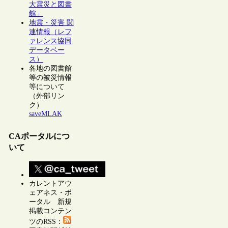
大震災と図書
館」
地震・災害 関
連情報（レフ
ァレンス協同
データベー
ス）
各地の図書館
等の被災情報
等について
（外部リン
ク）
saveMLAK
CAポータルにつ
いて
カレントアウ
ェアネス・ポ
ータル 新規
掲載コンテン
ツのRSS：