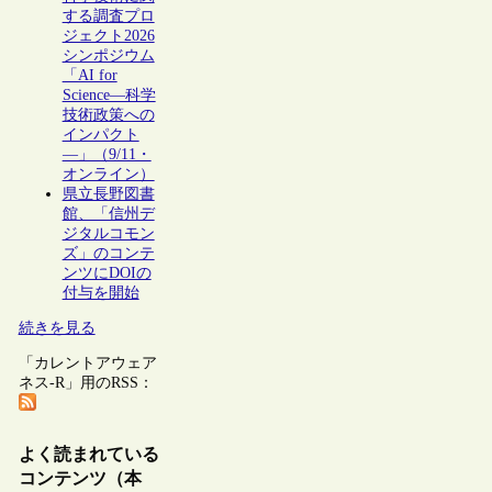
する調査プロ
ジェクト2026
シンポジウム
「AI for
Science―科学
技術政策への
インパクト
―」（9/11・
オンライン）
県立長野図書
館、「信州デ
ジタルコモン
ズ」のコンテ
ンツにDOIの
付与を開始
続きを見る
「カレントアウェア
ネス-R」用のRSS：
よく読まれている
コンテンツ（本