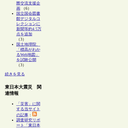
際交流支援企
画
（6）
国立国会図書
館デジタルコ
レクションに
新聞等約4.5万
点を追加
（3）
国土地理院、
「標高がわか
るWeb地図」
を試験公開
（3）
続きを見る
東日本大震災 関
連情報
「災害」に関
する当サイト
の記事
：
調査研究リポ
ート「東日本