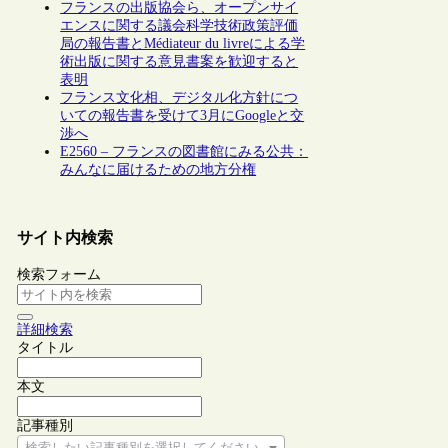
フランスの出版協会ら、オープンサイ
エンスに関する議会科学技術政策評価
局の報告書とMédiateur du livreによる学
術出版に関する意見書案を歓迎すると
表明
フランス文化相、デジタル化方針につ
いての報告書を受けて3月にGoogleと交
渉へ
E2560 – フランスの図書館にみる公共：
みんなに届けるための地方分権
サイト内検索
検索フォーム
詳細検索
タイトル
本文
記事種別
検索したい記事種別を選択してください