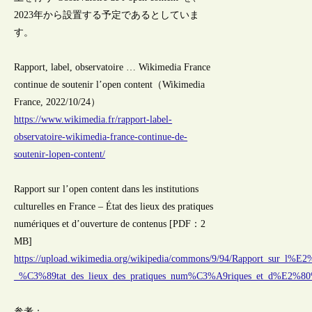
2023年から設置する予定であるとしていま
す。
Rapport, label, observatoire … Wikimedia France
continue de soutenir l’open content（Wikimedia
France, 2022/10/24）
https://www.wikimedia.fr/rapport-label-
observatoire-wikimedia-france-continue-de-
soutenir-lopen-content/
Rapport sur l’open content dans les institutions
culturelles en France – État des lieux des pratiques
numériques et d’ouverture de contenus [PDF：2
MB]
https://upload.wikimedia.org/wikipedia/commons/9/94/Rapport_sur_l%E2%
_%C3%89tat_des_lieux_des_pratiques_num%C3%A9riques_et_d%E2%80%
参考：