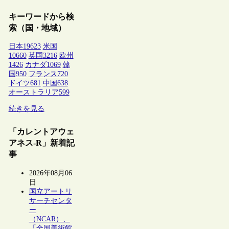
キーワードから検
索（国・地域）
日本
19623
米国
10660
英国
3216
欧州
1426
カナダ
1069
韓
国
950
フランス
720
ドイツ
681
中国
638
オーストラリア
599
続きを見る
「カレントアウェ
アネス-R」新着記
事
2026年08月06
日
国立アートリ
サーチセンタ
ー
（NCAR）、
「全国美術館