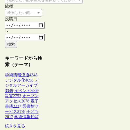
館種
検索したい館種を選択してください
投稿日
～
検索
キーワードから検
索（テーマ）
学術情報流通
4348
デジタル化
4098
デ
ジタルアーカイブ
3349
イベント
3009
災害
2753
オープン
アクセス
2678
電子
書籍
2227
図書館サ
ービス
2178
子ども
2017
学術情報
1947
続きを見る