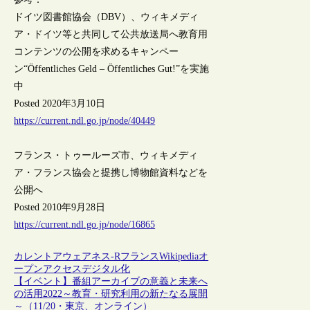
ドイツ図書館協会（DBV）、ウィキメディ
ア・ドイツ等と共同して公共放送局へ教育用
コンテンツの公開を求めるキャンペー
ン“Öffentliches Geld – Öffentliches Gut!”を実施
中
Posted 2020年3月10日
https://current.ndl.go.jp/node/40449
フランス・トゥールーズ市、ウィキメディ
ア・フランス協会と提携し博物館資料などを
公開へ
Posted 2010年9月28日
https://current.ndl.go.jp/node/16865
カレントアウェアネス-R
フランス
Wikipedia
オ
ープンアクセス
デジタル化
【イベント】番組アーカイブの意義と未来へ
の活用2022～教育・研究利用の新たなる展開
～（11/20・東京、オンライン）