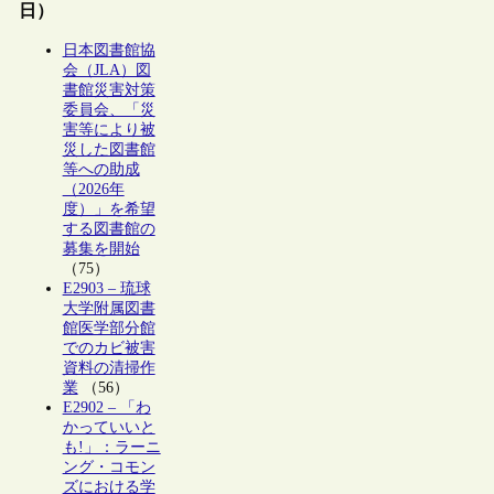
日）
日本図書館協
会（JLA）図
書館災害対策
委員会、「災
害等により被
災した図書館
等への助成
（2026年
度）」を希望
する図書館の
募集を開始
（75）
E2903 – 琉球
大学附属図書
館医学部分館
でのカビ被害
資料の清掃作
業
（56）
E2902 – 「わ
かっていいと
も!」：ラーニ
ング・コモン
ズにおける学