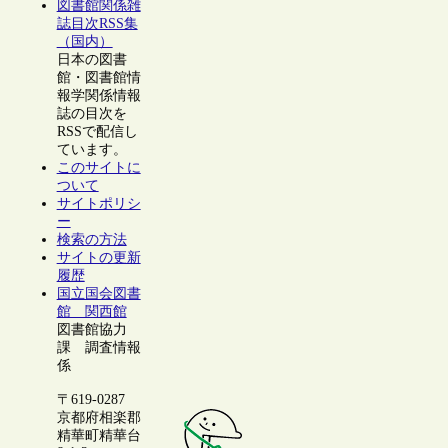
図書館関係雑
誌目次RSS集
（国内）
日本の図書
館・図書館情
報学関係情報
誌の目次を
RSSで配信し
ています。
このサイトに
ついて
サイトポリシ
ー
検索の方法
サイトの更新
履歴
国立国会図書
館 関西館
図書館協力
課 調査情報
係
〒619-0287
京都府相楽郡
精華町精華台