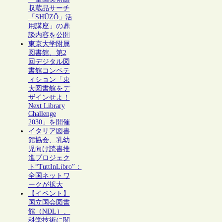
収蔵品サーチ
「SHŪZŌ」活
用講座」の鼎
談内容を公開
東京大学附属
図書館、第2
回デジタル図
書館コンペテ
ィション「東
大図書館をデ
ザインせよ！
Next Library
Challenge
2030」を開催
イタリア図書
館協会、乳幼
児向け読書推
進プロジェク
ト“TuttInLibro”：
全国ネットワ
ークが拡大
【イベント】
国立国会図書
館（NDL）、
科学技術に関