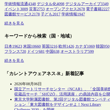
学術情報流通
4348
デジタル化
4098
デジタルアーカイブ
3349
イベント
3009
災害
2753
オープンアクセス
2678
電子書籍
2227
図書館サービス
2178
子ども
2017
学術情報
1947
続きを見る
キーワードから検索（国・地域）
日本
19623
米国
10660
英国
3216
欧州
1426
カナダ
1069
韓国
950
フランス
720
ドイツ
681
中国
638
オーストラリア
599
続きを見る
「カレントアウェアネス-R」新着記事
2026年08月06日
国立アートリサーチセンター（NCAR）、「全国美術
収蔵品サーチ「SHŪZŌ」活用講座」の鼎談内容を公
東京大学附属図書館、第2回デジタル図書館コンペテ
ション「東大図書館をデザインせよ！Next Library
Challenge 2030」を開催