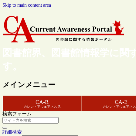
Skip to main content area
図書館界、図書館情報学に関
す。
メインメニュー
CA-R
CA-E
カレントアウェアネス-R
カレントアウェアネス
検索フォーム
詳細検索