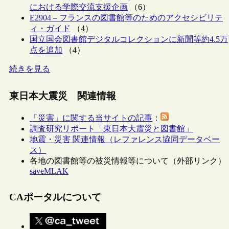
における学際交流支援企画
（6）
E2904 – フランスの図書館等のためのアクセシビリテ
ィ・ガイド
（4）
国立国会図書館デジタルコレクションに新聞等約4.5万
点を追加
（4）
続きを見る
東日本大震災 関連情報
「災害」に関する当サイトの記事
：
調査研究リポート「東日本大震災と図書館」
地震・災害 関連情報（レファレンス協同データベー
ス）
各地の図書館等の被災情報等について（外部リンク）
saveMLAK
CAポータルについて