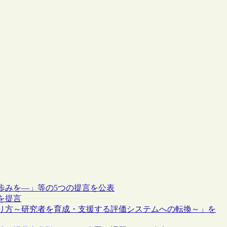
歩みを―」等の5つの提言を公表
を提言
り方～研究者を育成・支援する評価システムへの転換～」を