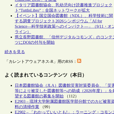
イタリア図書館協会、乳幼児向け読書推進プロジェク
ト“TuttInLibro”：全国ネットワークが拡大
【イベント】国立国会図書館（NDL）、科学技術に関
する調査プロジェクト2026シンポジウム「AI for
Science―科学技術政策へのインパクト―」（9/11・オ
ライン）
県立長野図書館、「信州デジタルコモンズ」のコンテ
ツにDOIの付与を開始
続きを見る
「カレントアウェアネス-R」用のRSS：
よく読まれているコンテンツ（本日）
日本図書館協会（JLA）図書館災害対策委員会、「災
等により被災した図書館等への助成（2026年度）」を
望する図書館の募集を開始
（112）
E2903 – 琉球大学附属図書館医学部分館でのカビ被害
料の清掃作業
（99）
E2902 – 「わかっていいとも!」：ラーニング・コモン