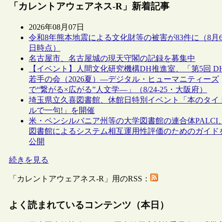
「カレントアウェアネス-R」新着記事
2026年08月07日
令和8年熊本地震による文化財等の被害が83件に（8月
日時点）
名古屋市、名古屋城の現天守閣の記録を募集中
【イベント】人間文化研究機構DH推進室、「第5回 D
若手の会（2026夏）―デジタル・ヒューマニティーズ
で“繋がる×広がる”人文学―」（8/24-25・大阪府）
埼玉県立久喜図書館、休館日特別イベント「本のタイ
ルで一句!」を開催
米・ペンシルバニア州等の大学図書館の連合体PALCI
図書館によるシステム相互運用性評価のためのガイド
公開
続きを見る
「カレントアウェアネス-R」用のRSS：
よく読まれているコンテンツ（本日）