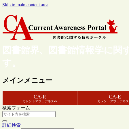
Skip to main content area
図書館界、図書館情報学に関
す。
メインメニュー
CA-R
CA-E
カレントアウェアネス-R
カレントアウェアネス
検索フォーム
詳細検索