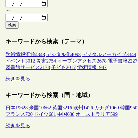
～
検索
キーワードから検索（テーマ）
学術情報流通
4348
デジタル化
4098
デジタルアーカイブ
3349
イベント
3012
災害
2754
オープンアクセス
2678
電子書籍
2227
図書館サービス
2178
子ども
2017
学術情報
1947
続きを見る
キーワードから検索（国・地域）
日本
19628
米国
10662
英国
3216
欧州
1426
カナダ
1069
韓国
950
フランス
720
ドイツ
681
中国
638
オーストラリア
599
続きを見る