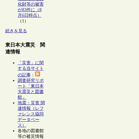
化財等の被害
が83件に（8
月6日時点）
（1）
続きを見る
東日本大震災 関
連情報
「災害」に関
する当サイト
の記事
：
調査研究リポ
ート「東日本
大震災と図書
館」
地震・災害 関
連情報（レフ
ァレンス協同
データベー
ス）
各地の図書館
等の被災情報