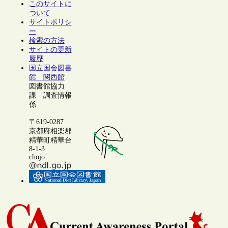
このサイトに
ついて
サイトポリシ
ー
検索の方法
サイトの更新
履歴
国立国会図書
館 関西館
図書館協力
課 調査情報
係
〒619-0287
京都府相楽郡
精華町精華台
8-1-3
chojo