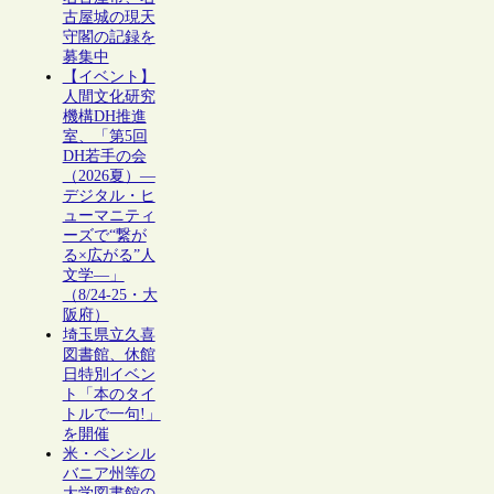
古屋城の現天
守閣の記録を
募集中
【イベント】
人間文化研究
機構DH推進
室、「第5回
DH若手の会
（2026夏）―
デジタル・ヒ
ューマニティ
ーズで“繋が
る×広がる”人
文学―」
（8/24-25・大
阪府）
埼玉県立久喜
図書館、休館
日特別イベン
ト「本のタイ
トルで一句!」
を開催
米・ペンシル
バニア州等の
大学図書館の