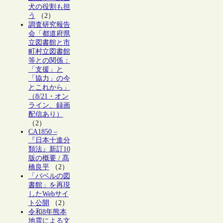
犬の役割も担
う
（2）
調査研究報告
会「都道府県
立図書館と市
町村立図書館
等との関係：
「支援」と
「協力」の今
とこれから」
（8/21・オン
ライン、録画
配信あり）
（2）
CA1850 –
『日本十進分
類法』新訂10
版の概要 / 髙
橋良平
（2）
「バベルの図
書館」を再現
したWebサイ
ト公開
（2）
令和8年熊本
地震による文