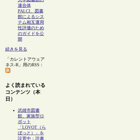
連合体
PALCI、図書
館によるシス
テム相互運用
性評価のため
のガイドを公
開
続きを見る
「カレントアウェア
ネス-R」用のRSS：
よく読まれている
コンテンツ（本
日）
武雄市図書
館、家族型ロ
ボット
「LOVOT（ら
ぼっと）」を
設置中：読書