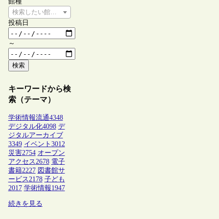
館種
検索したい館種を選択してください
投稿日
～
検索
キーワードから検
索（テーマ）
学術情報流通
4348
デジタル化
4098
デ
ジタルアーカイブ
3349
イベント
3012
災害
2754
オープン
アクセス
2678
電子
書籍
2227
図書館サ
ービス
2178
子ども
2017
学術情報
1947
続きを見る