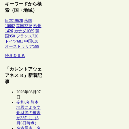
キーワードから検
索（国・地域）
日本
19628
米国
10662
英国
3216
欧州
1426
カナダ
1069
韓
国
950
フランス
720
ドイツ
681
中国
638
オーストラリア
599
続きを見る
「カレントアウェ
アネス-R」新着記
事
2026年08月07
日
令和8年熊本
地震による文
化財等の被害
が83件に（8
月6日時点）
名古屋市、名