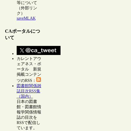
等について
（外部リン
ク）
saveMLAK
CAポータルにつ
いて
カレントアウ
ェアネス・ポ
ータル 新規
掲載コンテン
ツのRSS：
図書館関係雑
誌目次RSS集
（国内）
日本の図書
館・図書館情
報学関係情報
誌の目次を
RSSで配信し
ています。