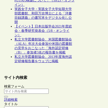
PLUSの構築について」（10/23・オンラ
イン）
実践女子大学・実践女子大学短期大学
部図書館、和田万吉博士による「洋書
目録講義」の書写本をデジタル化し公
開
【イベント】日本出版学会2021年度総
会・春季研究発表会（5/8・オンライ
ン）
私立大学図書館協会、米国図書館協会
（ALA）年次大会参加や米国の図書館
の見学をおこなった「海外認定研修
（B）」参加者3名の報告書を掲載
私立大学図書館協会、2013年度海外認
定研修報告書をウェブに掲載
サイト内検索
検索フォーム
詳細検索
タイトル