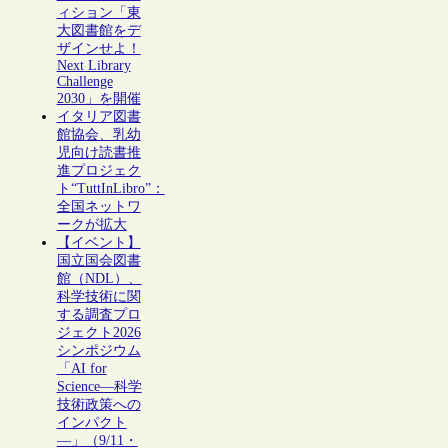
ィション「東
大図書館をデ
ザインせよ！
Next Library
Challenge
2030」を開催
イタリア図書
館協会、乳幼
児向け読書推
進プロジェク
ト“TuttInLibro”：
全国ネットワ
ークが拡大
【イベント】
国立国会図書
館（NDL）、
科学技術に関
する調査プロ
ジェクト2026
シンポジウム
「AI for
Science―科学
技術政策への
インパクト
―」（9/11・