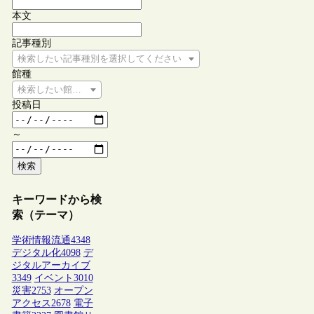
本文
記事種別
検索したい記事種別を選択してください
館種
検索したい館種を選択してください
投稿日
～
検索
キーワードから検
索（テーマ）
学術情報流通
4348
デジタル化
4098
デ
ジタルアーカイブ
3349
イベント
3010
災害
2753
オープン
アクセス
2678
電子