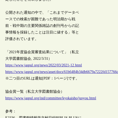
公開された通知の中で、「これまでデータベ
ースでの検索が困難であった明治期から戦
前・戦中期の主要関係雑誌の創刊号からの記
事情報を採録したことは注目に値する」等と
評価されています。
「2021年度協会賞審査結果について」（私立
大学図書館協会, 2022/3/31）
https://www.jaspul.org/news/2022/03/2021-12.html
https://www.jaspul.org/news/asset/docs/61b6484b34db6679a7222fd157766
※二つ目のURLは通知[PDF：1ページ]です。
協会賞一覧（私立大学図書館協会）
https://www.jaspul.org/ind/committee/kyokaisho/jusyou.html
参考：
E2336 – 図書館情報学文献目録BIBLIS PLUSに