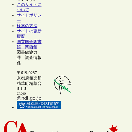
このサイトに
ついて
サイトポリシ
ー
検索の方法
サイトの更新
履歴
国立国会図書
館 関西館
図書館協力
課 調査情報
係
〒619-0287
京都府相楽郡
精華町精華台
8-1-3
chojo