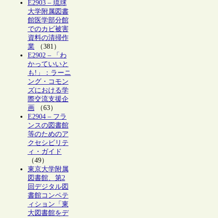
E2903 – 琉球
大学附属図書
館医学部分館
でのカビ被害
資料の清掃作
業
（381）
E2902 – 「わ
かっていいと
も!」：ラーニ
ング・コモン
ズにおける学
際交流支援企
画
（63）
E2904 – フラ
ンスの図書館
等のためのア
クセシビリテ
ィ・ガイド
（49）
東京大学附属
図書館、第2
回デジタル図
書館コンペテ
ィション「東
大図書館をデ