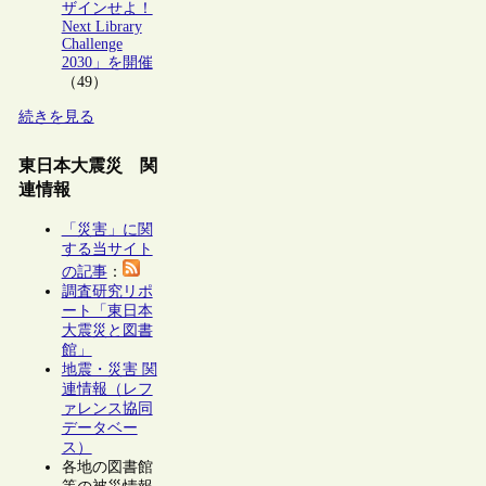
ザインせよ！
Next Library
Challenge
2030」を開催
（49）
続きを見る
東日本大震災 関
連情報
「災害」に関
する当サイト
の記事
：
調査研究リポ
ート「東日本
大震災と図書
館」
地震・災害 関
連情報（レフ
ァレンス協同
データベー
ス）
各地の図書館