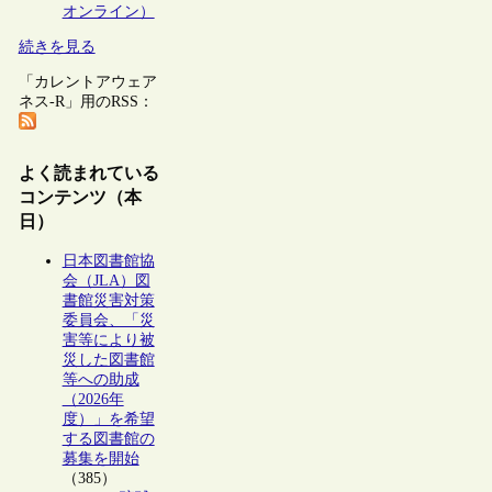
オンライン）
続きを見る
「カレントアウェア
ネス-R」用のRSS：
よく読まれている
コンテンツ（本
日）
日本図書館協
会（JLA）図
書館災害対策
委員会、「災
害等により被
災した図書館
等への助成
（2026年
度）」を希望
する図書館の
募集を開始
（385）