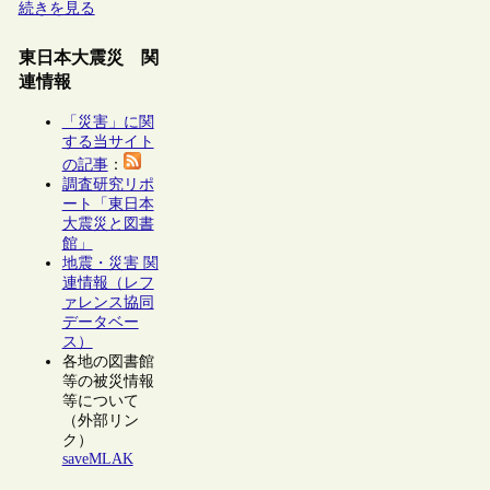
続きを見る
東日本大震災 関
連情報
「災害」に関
する当サイト
の記事
：
調査研究リポ
ート「東日本
大震災と図書
館」
地震・災害 関
連情報（レフ
ァレンス協同
データベー
ス）
各地の図書館
等の被災情報
等について
（外部リン
ク）
saveMLAK