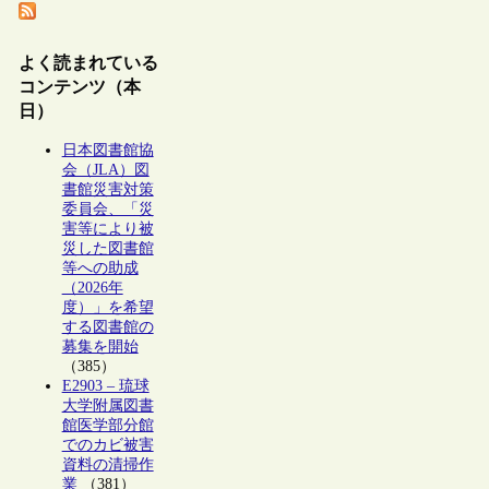
よく読まれている
コンテンツ（本
日）
日本図書館協
会（JLA）図
書館災害対策
委員会、「災
害等により被
災した図書館
等への助成
（2026年
度）」を希望
する図書館の
募集を開始
（385）
E2903 – 琉球
大学附属図書
館医学部分館
でのカビ被害
資料の清掃作
業
（381）