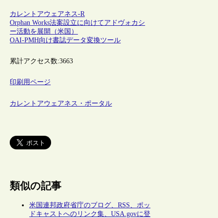
カレントアウェアネス-R
Orphan Works法案設立に向けてアドヴォカシ
ー活動を展開（米国）
OAI-PMH向け書誌データ変換ツール
累計アクセス数:
3663
印刷用ページ
カレントアウェアネス・ポータル
類似の記事
米国連邦政府省庁のブログ、RSS、ポッ
ドキャストへのリンク集、USA.govに登