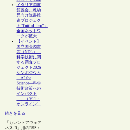
イタリア図書
館協会、乳幼
児向け読書推
進プロジェク
ト“TuttInLibro”：
全国ネットワ
ークが拡大
【イベント】
国立国会図書
館（NDL）、
科学技術に関
する調査プロ
ジェクト2026
シンポジウム
「AI for
Science―科学
技術政策への
インパクト
―」（9/11・
オンライン）
続きを見る
「カレントアウェア
ネス-R」用のRSS：