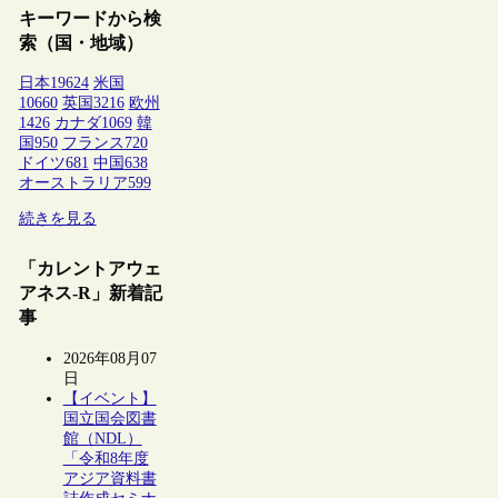
キーワードから検
索（国・地域）
日本
19624
米国
10660
英国
3216
欧州
1426
カナダ
1069
韓
国
950
フランス
720
ドイツ
681
中国
638
オーストラリア
599
続きを見る
「カレントアウェ
アネス-R」新着記
事
2026年08月07
日
【イベント】
国立国会図書
館（NDL）
「令和8年度
アジア資料書