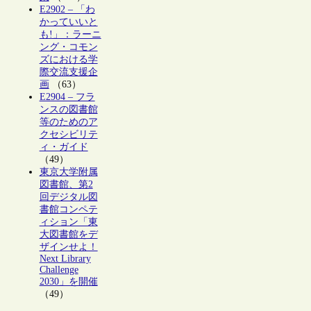
E2902 – 「わ
かっていいと
も!」：ラーニ
ング・コモン
ズにおける学
際交流支援企
画
（63）
E2904 – フラ
ンスの図書館
等のためのア
クセシビリテ
ィ・ガイド
（49）
東京大学附属
図書館、第2
回デジタル図
書館コンペテ
ィション「東
大図書館をデ
ザインせよ！
Next Library
Challenge
2030」を開催
（49）