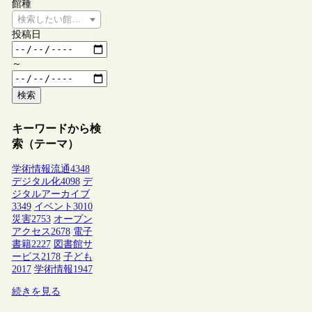
館種
検索したい館種を選択してください
投稿日
～
検索
キーワードから検
索（テーマ）
学術情報流通
4348
デジタル化
4098
デ
ジタルアーカイブ
3349
イベント
3010
災害
2753
オープン
アクセス
2678
電子
書籍
2227
図書館サ
ービス
2178
子ども
2017
学術情報
1947
続きを見る