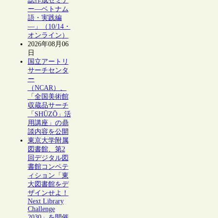
誌作成セミナ
ー―ベトナム
語・実践編
―」（10/14・
オンライン）
2026年08月06
日
国立アートリ
サーチセンタ
ー
（NCAR）、
「全国美術館
収蔵品サーチ
「SHŪZŌ」活
用講座」の鼎
談内容を公開
東京大学附属
図書館、第2
回デジタル図
書館コンペテ
ィション「東
大図書館をデ
ザインせよ！
Next Library
Challenge
2030」を開催