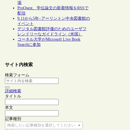
場
ProQuest、学位論文の新着情報をRSSで
配信
9.11から5年−アーリントン中央図書館の
イベント
デジタル図書館評価のためのユーザフ
レンドリーなガイドライン（米国）
コーネル大学がMicrosoft Live Book
Searchに参加
サイト内検索
検索フォーム
詳細検索
タイトル
本文
記事種別
検索したい記事種別を選択してください