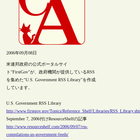
2006年09月08日
米連邦政府の公式ポータルサイ
ト“FirstGov”が、政府機関が提供しているRSS
を集めた“U.S. Government RSS Library”を作成
しています。
U.S. Government RSS Library
http://www.firstgov.gov/Topics/Reference_Shelf/Libraries/RSS_Library.sh
September 7, 2006付けResourceShelfの記事
http://www.resourceshelf.com/2006/09/07/rss-
compilations-us-government-feeds/