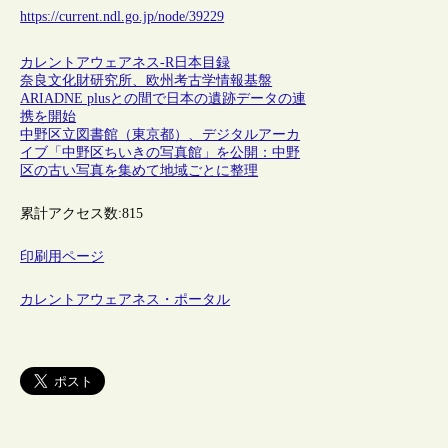
https://current.ndl.go.jp/node/39229
カレントアウェアネス-R
日本
目録
奈良文化財研究所、欧州考古学情報基盤
ARIADNE plusとの間で日本の遺跡データの連
携を開始
中野区立図書館（東京都）、デジタルアーカ
イブ「中野区ちいきの写真館」を公開：中野
区の古い写真を集めて地域ごとに整理
累計アクセス数:
815
印刷用ページ
カレントアウェアネス・ポータル