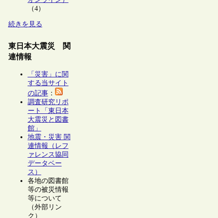
（4）
続きを見る
東日本大震災 関
連情報
「災害」に関
する当サイト
の記事
：
調査研究リポ
ート「東日本
大震災と図書
館」
地震・災害 関
連情報（レフ
ァレンス協同
データベー
ス）
各地の図書館
等の被災情報
等について
（外部リン
ク）