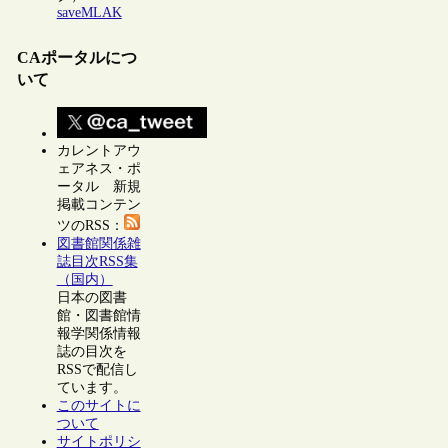
saveMLAK
CAポータルにつ
いて
カレントアウ
ェアネス・ポ
ータル 新規
掲載コンテン
ツのRSS：
図書館関係雑
誌目次RSS集
（国内）
日本の図書
館・図書館情
報学関係情報
誌の目次を
RSSで配信し
ています。
このサイトに
ついて
サイトポリシ