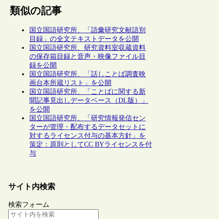
類似の記事
国立国語研究所、「語彙研究文献語別
目録」の全文テキストデータを公開
国立国語研究所、研究資料室収蔵資料
の保存箱目録と音声・映像ファイル目
録を公開
国立国語研究所、「話しことば調査映
画台本所蔵リスト」を公開
国立国語研究所、「ことばに関する新
聞記事見出しデータベース（DL版）」
を公開
国立国語研究所、「研究情報発信セン
ターが管理・配布するデータセットに
対するライセンス付与の基本方針」を
策定：原則としてCC BYライセンスを付
与
サイト内検索
検索フォーム