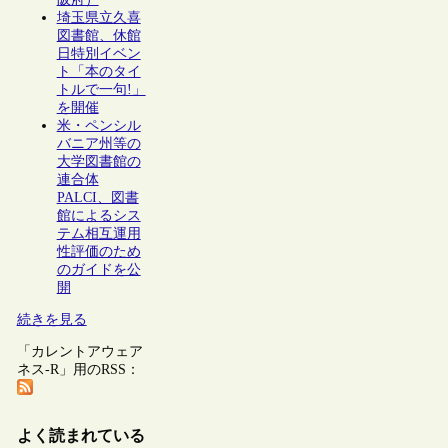
埼玉県立久喜
図書館、休館
日特別イベン
ト「本のタイ
トルで一句!」
を開催
米・ペンシル
バニア州等の
大学図書館の
連合体
PALCI、図書
館によるシス
テム相互運用
性評価のため
のガイドを公
開
続きを見る
「カレントアウェア
ネス-R」用のRSS：
よく読まれている