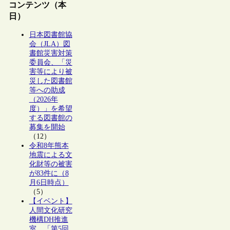
コンテンツ（本
日）
日本図書館協
会（JLA）図
書館災害対策
委員会、「災
害等により被
災した図書館
等への助成
（2026年
度）」を希望
する図書館の
募集を開始
（12）
令和8年熊本
地震による文
化財等の被害
が83件に（8
月6日時点）
（5）
【イベント】
人間文化研究
機構DH推進
室、「第5回