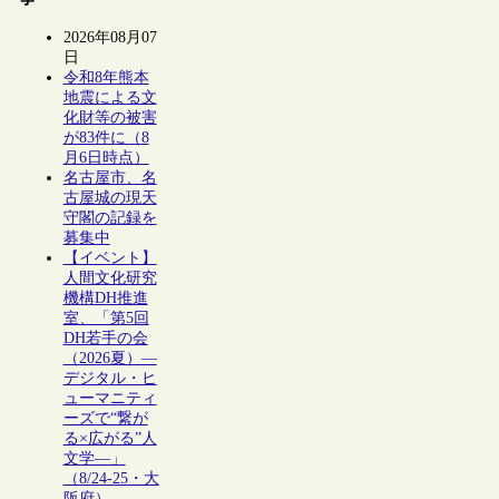
2026年08月07
日
令和8年熊本
地震による文
化財等の被害
が83件に（8
月6日時点）
名古屋市、名
古屋城の現天
守閣の記録を
募集中
【イベント】
人間文化研究
機構DH推進
室、「第5回
DH若手の会
（2026夏）―
デジタル・ヒ
ューマニティ
ーズで“繋が
る×広がる”人
文学―」
（8/24-25・大
阪府）