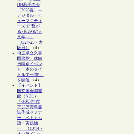
DH若手の会
（2026夏）―
デジタル・ヒ
ューマニティ
ーズで“繋が
る×広がる”人
文学―」
（8/24-25・大
阪府）
（4）
埼玉県立久喜
図書館、休館
日特別イベン
ト「本のタイ
トルで一句!」
を開催
（4）
【イベント】
国立国会図書
館（NDL）
「令和8年度
アジア資料書
誌作成セミナ
ー―ベトナム
語・実践編
―」（10/14・
オンライン）