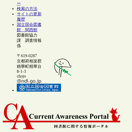
ー
検索の方法
サイトの更新
履歴
国立国会図書
館 関西館
図書館協力
課 調査情報
係
〒619-0287
京都府相楽郡
精華町精華台
8-1-3
chojo