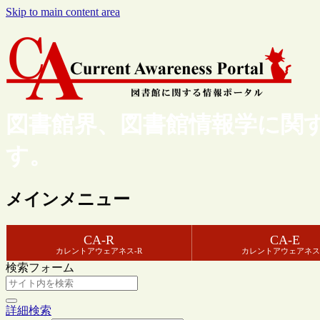
Skip to main content area
図書館界、図書館情報学に関
す。
メインメニュー
CA-R
CA-E
カレントアウェアネス-R
カレントアウェアネス
検索フォーム
詳細検索