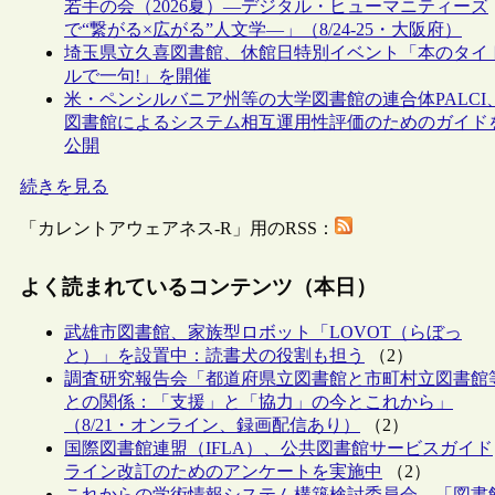
若手の会（2026夏）―デジタル・ヒューマニティーズ
で“繋がる×広がる”人文学―」（8/24-25・大阪府）
埼玉県立久喜図書館、休館日特別イベント「本のタイ
ルで一句!」を開催
米・ペンシルバニア州等の大学図書館の連合体PALCI
図書館によるシステム相互運用性評価のためのガイド
公開
続きを見る
「カレントアウェアネス-R」用のRSS：
よく読まれているコンテンツ（本日）
武雄市図書館、家族型ロボット「LOVOT（らぼっ
と）」を設置中：読書犬の役割も担う
（2）
調査研究報告会「都道府県立図書館と市町村立図書館
との関係：「支援」と「協力」の今とこれから」
（8/21・オンライン、録画配信あり）
（2）
国際図書館連盟（IFLA）、公共図書館サービスガイド
ライン改訂のためのアンケートを実施中
（2）
これからの学術情報システム構築検討委員会、「図書