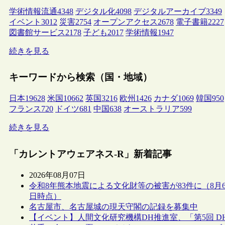
学術情報流通
4348
デジタル化
4098
デジタルアーカイブ
3349
イベント
3012
災害
2754
オープンアクセス
2678
電子書籍
2227
図書館サービス
2178
子ども
2017
学術情報
1947
続きを見る
キーワードから検索（国・地域）
日本
19628
米国
10662
英国
3216
欧州
1426
カナダ
1069
韓国
950
フランス
720
ドイツ
681
中国
638
オーストラリア
599
続きを見る
「カレントアウェアネス-R」新着記事
2026年08月07日
令和8年熊本地震による文化財等の被害が83件に（8月
日時点）
名古屋市、名古屋城の現天守閣の記録を募集中
【イベント】人間文化研究機構DH推進室、「第5回 D