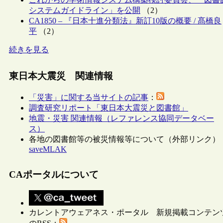
システムガイドライン」を公開
（2）
CA1850 – 『日本十進分類法』新訂10版の概要 / 髙橋良
平
（2）
続きを見る
東日本大震災 関連情報
「災害」に関する当サイトの記事
：
調査研究リポート「東日本大震災と図書館」
地震・災害 関連情報（レファレンス協同データベー
ス）
各地の図書館等の被災情報等について（外部リンク）
saveMLAK
CAポータルについて
カレントアウェアネス・ポータル 新規掲載コンテン