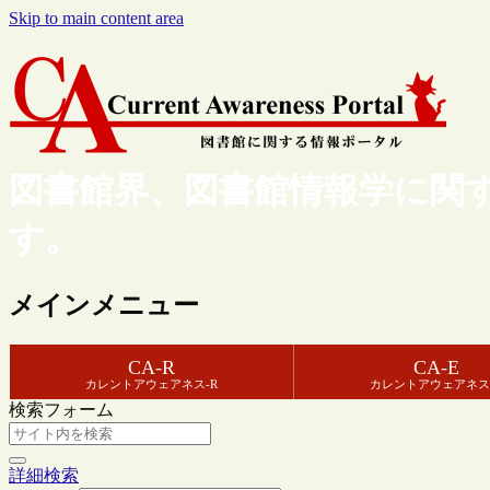
Skip to main content area
図書館界、図書館情報学に関
す。
メインメニュー
CA-R
CA-E
カレントアウェアネス-R
カレントアウェアネス
検索フォーム
詳細検索