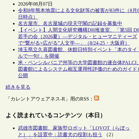
2026年08月07日
令和8年熊本地震による文化財等の被害が83件に（8月
日時点）
名古屋市、名古屋城の現天守閣の記録を募集中
【イベント】人間文化研究機構DH推進室、「第5回 D
若手の会（2026夏）―デジタル・ヒューマニティーズ
で“繋がる×広がる”人文学―」（8/24-25・大阪府）
埼玉県立久喜図書館、休館日特別イベント「本のタイ
ルで一句!」を開催
米・ペンシルバニア州等の大学図書館の連合体PALCI
図書館によるシステム相互運用性評価のためのガイド
公開
続きを見る
「カレントアウェアネス-R」用のRSS：
よく読まれているコンテンツ（本日）
武雄市図書館、家族型ロボット「LOVOT（らぼっ
と）」を設置中：読書犬の役割も担う
（2）