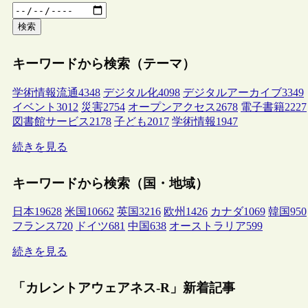
検索
キーワードから検索（テーマ）
学術情報流通
4348
デジタル化
4098
デジタルアーカイブ
3349
イベント
3012
災害
2754
オープンアクセス
2678
電子書籍
2227
図書館サービス
2178
子ども
2017
学術情報
1947
続きを見る
キーワードから検索（国・地域）
日本
19628
米国
10662
英国
3216
欧州
1426
カナダ
1069
韓国
950
フランス
720
ドイツ
681
中国
638
オーストラリア
599
続きを見る
「カレントアウェアネス-R」新着記事