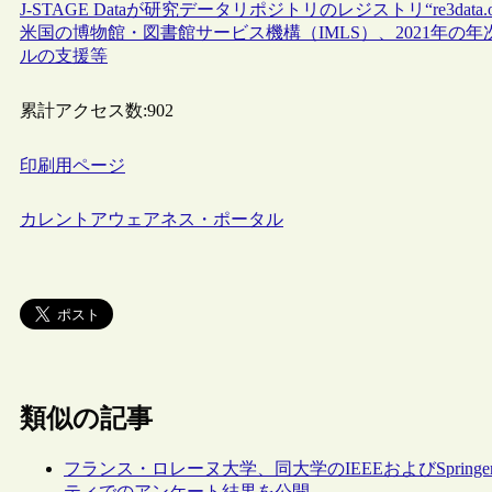
J-STAGE Dataが研究データリポジトリのレジストリ“re3data
米国の博物館・図書館サービス機構（IMLS）、2021年の年
ルの支援等
累計アクセス数:
902
印刷用ページ
カレントアウェアネス・ポータル
類似の記事
フランス・ロレーヌ大学、同大学のIEEEおよびSpring
ティでのアンケート結果を公開