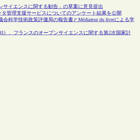
ンサイエンスに関する勧告」の草案に意見提出
究データ管理支援サービスについてのアンケート結果を公開
術政策評価局の報告書とMédiateur du livreによる学
RI）、フランスのオープンサイエンスに関する第2次国家計