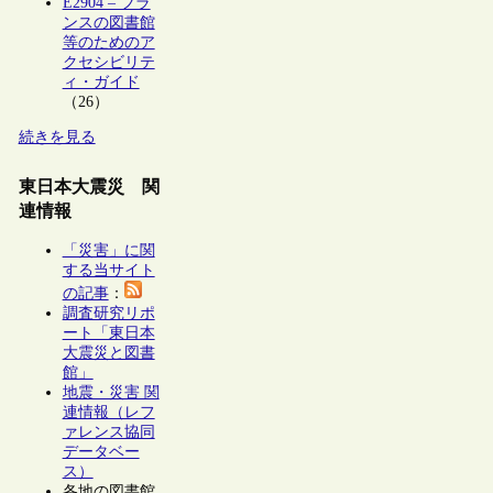
E2904 – フラ
ンスの図書館
等のためのア
クセシビリテ
ィ・ガイド
（26）
続きを見る
東日本大震災 関
連情報
「災害」に関
する当サイト
の記事
：
調査研究リポ
ート「東日本
大震災と図書
館」
地震・災害 関
連情報（レフ
ァレンス協同
データベー
ス）
各地の図書館