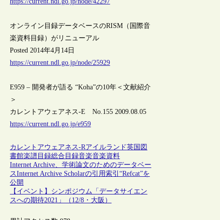
https://current.ndl.go.jp/node/42297
オンライン目録データベースのRISM（国際音
楽資料目録）がリニューアル
Posted 2014年4月14日
https://current.ndl.go.jp/node/25929
E959 – 開発者が語る “Koha”の10年＜文献紹介
＞
カレントアウェアネス-E No.155 2009.08.05
https://current.ndl.go.jp/e959
カレントアウェアネス-R
アイルランド
英国
図
書館
楽譜
目録
総合目録
音楽
音楽資料
Internet Archive、学術論文のためのデータベー
スInternet Archive Scholarの引用索引“Refcat”を
公開
【イベント】シンポジウム「データサイエン
スへの期待2021」（12/8・大阪）