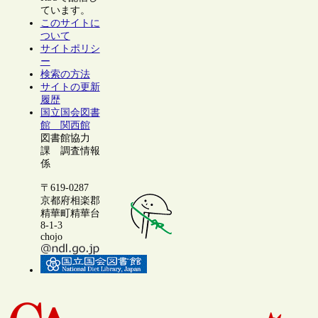
ています。
このサイトに
ついて
サイトポリシ
ー
検索の方法
サイトの更新
履歴
国立国会図書
館 関西館
図書館協力
課 調査情報
係
〒619-0287
京都府相楽郡
精華町精華台
8-1-3
chojo