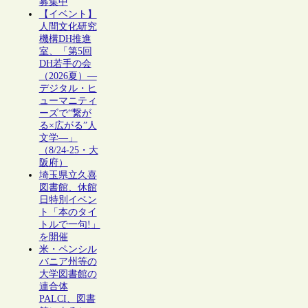
募集中
【イベント】
人間文化研究
機構DH推進
室、「第5回
DH若手の会
（2026夏）―
デジタル・ヒ
ューマニティ
ーズで“繋が
る×広がる”人
文学―」
（8/24-25・大
阪府）
埼玉県立久喜
図書館、休館
日特別イベン
ト「本のタイ
トルで一句!」
を開催
米・ペンシル
バニア州等の
大学図書館の
連合体
PALCI、図書