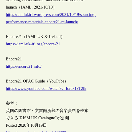
launch（IAML, 2021/10/19）
https://iamlukirl.wordpress.com/2021/10/19/sourcing-
performance-materials-encore21-re-launch/
Encore21（IAML UK & Ireland）
https://iaml-uk-irl.org/encore-21
Encore21
https://encore21.info/
Encore21 OPAC Guide（YouTube）
https://www.youtube.com/watch?v=Iorak1zT2lk
参考：
英国の図書館・文書館所蔵の音楽資料を検索
できる“RISM UK Catalogue”が公開
Posted 2020年10月19日