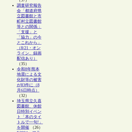
（37）
調査研究報告
会「都道府県
立図書館と市
町村立図書館
等との関係：
「支援」と
「協力」の今
とこれから」
（8/21・オン
ライン、録画
配信あり）
（35）
令和8年熊本
地震による文
化財等の被害
が83件に（8
月6日時点）
（32）
埼玉県立久喜
図書館、休館
日特別イベン
ト「本のタイ
トルで一句!」
を開催
（26）