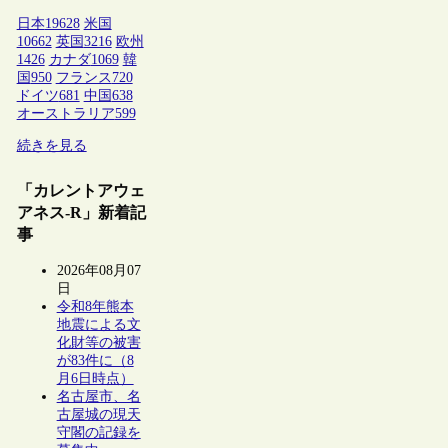
日本
19628
米国
10662
英国
3216
欧州
1426
カナダ
1069
韓
国
950
フランス
720
ドイツ
681
中国
638
オーストラリア
599
続きを見る
「カレントアウェ
アネス-R」新着記
事
2026年08月07
日
令和8年熊本
地震による文
化財等の被害
が83件に（8
月6日時点）
名古屋市、名
古屋城の現天
守閣の記録を