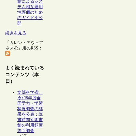
館によるシス
テム相互運用
性評価のため
のガイドを公
開
続きを見る
「カレントアウェア
ネス-R」用のRSS：
よく読まれている
コンテンツ（本
日）
文部科学省、
令和8年度全
国学力・学習
状況調査の結
果を公表：読
書時間や図書
館の利用頻度
等も調査