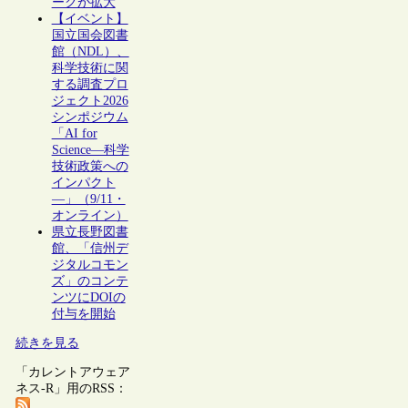
ークが拡大
【イベント】
国立国会図書
館（NDL）、
科学技術に関
する調査プロ
ジェクト2026
シンポジウム
「AI for
Science―科学
技術政策への
インパクト
―」（9/11・
オンライン）
県立長野図書
館、「信州デ
ジタルコモン
ズ」のコンテ
ンツにDOIの
付与を開始
続きを見る
「カレントアウェア
ネス-R」用のRSS：