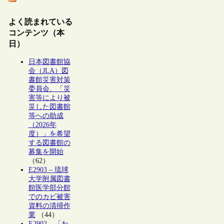
よく読まれている
コンテンツ（本
日）
日本図書館協
会（JLA）図
書館災害対策
委員会、「災
害等により被
災した図書館
等への助成
（2026年
度）」を希望
する図書館の
募集を開始
（62）
E2903 – 琉球
大学附属図書
館医学部分館
でのカビ被害
資料の清掃作
業
（44）
E2902 – 「わ