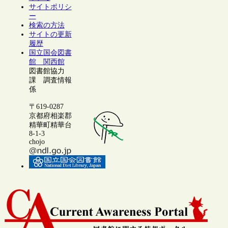
サイトポリシ
ー
検索の方法
サイトの更新
履歴
国立国会図書
館 関西館
図書館協力
課 調査情報
係
〒619-0287
京都府相楽郡
精華町精華台
8-1-3
chojo