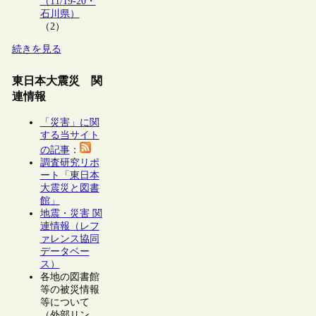
（11/19-20・
石川県）
（2）
続きを見る
東日本大震災 関
連情報
「災害」に関
する当サイト
の記事
：
調査研究リポ
ート「東日本
大震災と図書
館」
地震・災害 関
連情報（レフ
ァレンス協同
データベー
ス）
各地の図書館
等の被災情報
等について
（外部リン