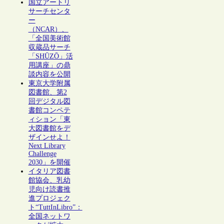
国立アートリ
サーチセンタ
ー
（NCAR）、
「全国美術館
収蔵品サーチ
「SHŪZŌ」活
用講座」の鼎
談内容を公開
東京大学附属
図書館、第2
回デジタル図
書館コンペテ
ィション「東
大図書館をデ
ザインせよ！
Next Library
Challenge
2030」を開催
イタリア図書
館協会、乳幼
児向け読書推
進プロジェク
ト“TuttInLibro”：
全国ネットワ