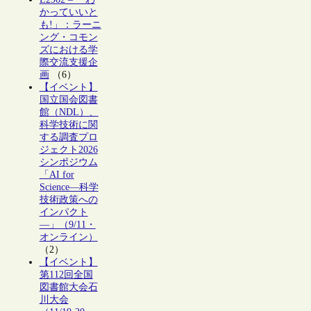
かっていいと
も!」：ラーニ
ング・コモン
ズにおける学
際交流支援企
画
（6）
【イベント】
国立国会図書
館（NDL）、
科学技術に関
する調査プロ
ジェクト2026
シンポジウム
「AI for
Science―科学
技術政策への
インパクト
―」（9/11・
オンライン）
（2）
【イベント】
第112回全国
図書館大会石
川大会