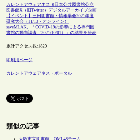
カレントアウェアネス-R
日本
公共図書館
公立
図書館
X（旧Twitter）
デジタルアーカイブ
企画
【イベント】三田図書館・情報学会2021年度
研究大会（11/13・オンライン）
saveMLAK、「COVID-19の影響による専門図
書館の動向調査（2021/10/01）」の結果を発表
累計アクセス数:
1820
印刷用ページ
カレントアウェアネス・ポータル
類似の記事
大阪市立図書館、OML48チーム