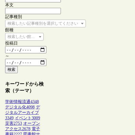
本文
記事種別
検索したい記事種別を選択してください
館種
検索したい館種を選択してください
投稿日
～
検索
キーワードから検
索（テーマ）
学術情報流通
4348
デジタル化
4098
デ
ジタルアーカイブ
3349
イベント
3009
災害
2753
オープン
アクセス
2678
電子
書籍
2227
図書館サ