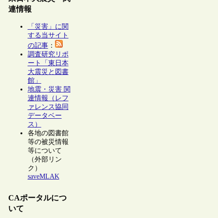
連情報
「災害」に関
する当サイト
の記事
：
調査研究リポ
ート「東日本
大震災と図書
館」
地震・災害 関
連情報（レフ
ァレンス協同
データベー
ス）
各地の図書館
等の被災情報
等について
（外部リン
ク）
saveMLAK
CAポータルにつ
いて