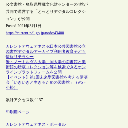
公文書館・鳥取県埋蔵文化財センターの4館が
共同で運営する「とっとりデジタルコレクシ
ョン」が公開
Posted 2021年3月1日
https://current.ndl.go.jp/node/43400
カレントアウェアネス-R
日本
公共図書館
公立
図書館
デジタルアーカイブ
利用者教育
子ども
情報リテラシー
米・ノートルダム大学、同大学の図書館と美
術館の所蔵コレクション等を検索できるオン
ラインプラットフォームを公開
【イベント】第1回未来型図書館を考える講演
会「いきいきと生きるための図書館」（9/5・
小松）
累計アクセス数:
1137
印刷用ページ
カレントアウェアネス・ポータル