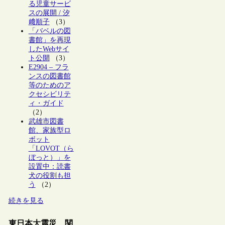
る児童サービ
スの展開 / 汐
﨑順子
（3）
「バベルの図
書館」を再現
したWebサイ
ト公開
（3）
E2904 – フラ
ンスの図書館
等のためのア
クセシビリテ
ィ・ガイド
（2）
武雄市図書
館、家族型ロ
ボット
「LOVOT（ら
ぼっと）」を
設置中：読書
犬の役割も担
う
（2）
続きを見る
東日本大震災 関