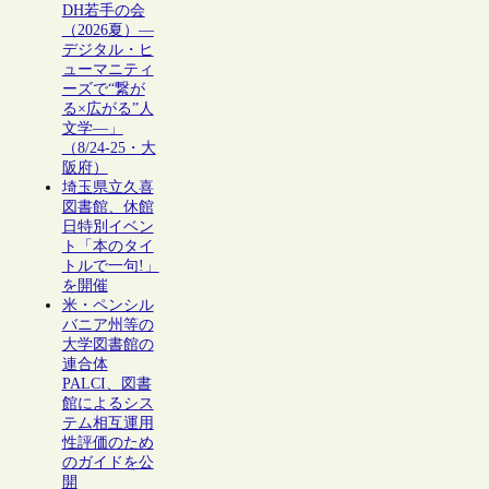
DH若手の会
（2026夏）―
デジタル・ヒ
ューマニティ
ーズで“繋が
る×広がる”人
文学―」
（8/24-25・大
阪府）
埼玉県立久喜
図書館、休館
日特別イベン
ト「本のタイ
トルで一句!」
を開催
米・ペンシル
バニア州等の
大学図書館の
連合体
PALCI、図書
館によるシス
テム相互運用
性評価のため
のガイドを公
開