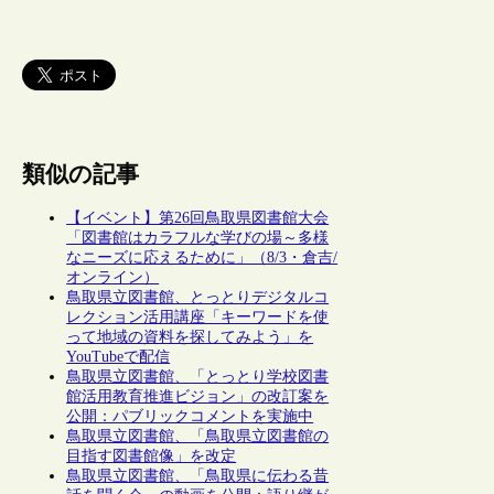
類似の記事
【イベント】第26回鳥取県図書館大会
「図書館はカラフルな学びの場～多様
なニーズに応えるために」（8/3・倉吉/
オンライン）
鳥取県立図書館、とっとりデジタルコ
レクション活用講座「キーワードを使
って地域の資料を探してみよう」を
YouTubeで配信
鳥取県立図書館、「とっとり学校図書
館活用教育推進ビジョン」の改訂案を
公開：パブリックコメントを実施中
鳥取県立図書館、「鳥取県立図書館の
目指す図書館像」を改定
鳥取県立図書館、「鳥取県に伝わる昔