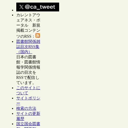
カレントアウ
ェアネス・ポ
ータル 新規
掲載コンテン
ツのRSS：
図書館関係雑
誌目次RSS集
（国内）
日本の図書
館・図書館情
報学関係情報
誌の目次を
RSSで配信し
ています。
このサイトに
ついて
サイトポリシ
ー
検索の方法
サイトの更新
履歴
国立国会図書