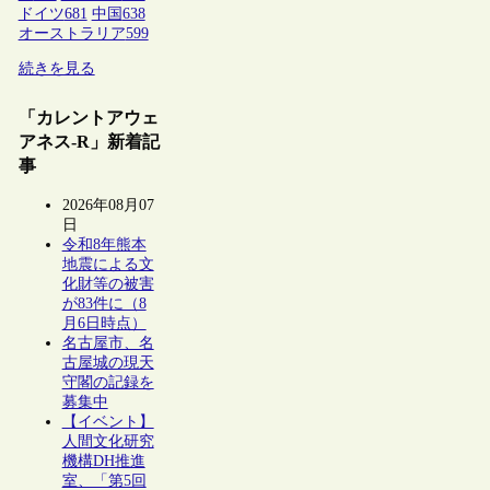
ドイツ
681
中国
638
オーストラリア
599
続きを見る
「カレントアウェ
アネス-R」新着記
事
2026年08月07
日
令和8年熊本
地震による文
化財等の被害
が83件に（8
月6日時点）
名古屋市、名
古屋城の現天
守閣の記録を
募集中
【イベント】
人間文化研究
機構DH推進
室、「第5回