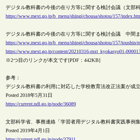
デジタル教科書の今後の在り方等に関する検討会議（文部
https://www.mext.go.jp/b_menu/shingi/chousa/shotou/157/index.ht
デジタル教科書の今後の在り方等に関する検討会議 中間
https://www.mext.go.jp/b_menu/shingi/chousa/shotou/157/toushin/
https://www.mext.go.jp/content/20210316-mxt_kyokasyo01-00001
※2つ目のリンクが本文です[PDF：442KB]
参考：
デジタル教科書の利用に対応した学校教育法改正法案が成
Posted 2018年5月31日
https://current.ndl.go.jp/node/36089
文部科学省、事務連絡「学習者用デジタル教科書実践事例
Posted 2019年4月1日
https://current.ndl.go.jp/node/37911