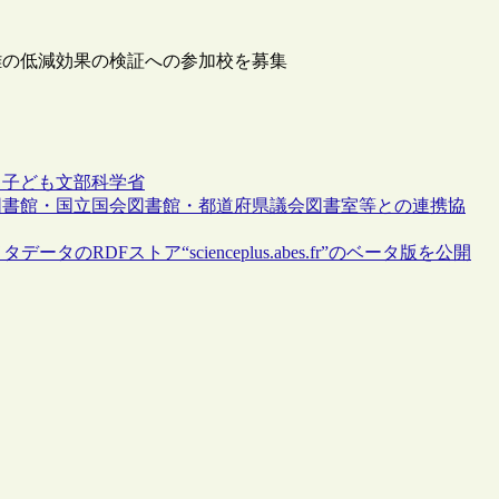
難の低減効果の検証への参加校を募集
ト
子ども
文部科学省
図書館・国立国会図書館・都道府県議会図書室等との連携協
RDFストア“scienceplus.abes.fr”のベータ版を公開