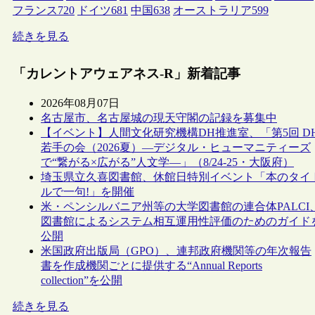
フランス
720
ドイツ
681
中国
638
オーストラリア
599
続きを見る
「カレントアウェアネス-R」新着記事
2026年08月07日
名古屋市、名古屋城の現天守閣の記録を募集中
【イベント】人間文化研究機構DH推進室、「第5回 D
若手の会（2026夏）―デジタル・ヒューマニティーズ
で“繋がる×広がる”人文学―」（8/24-25・大阪府）
埼玉県立久喜図書館、休館日特別イベント「本のタイ
ルで一句!」を開催
米・ペンシルバニア州等の大学図書館の連合体PALCI
図書館によるシステム相互運用性評価のためのガイド
公開
米国政府出版局（GPO）、連邦政府機関等の年次報告
書を作成機関ごとに提供する“Annual Reports
collection”を公開
続きを見る