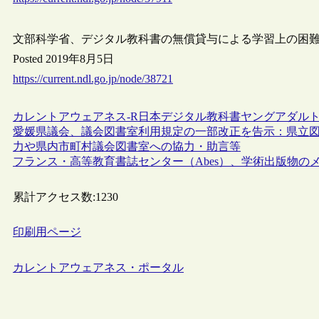
文部科学省、デジタル教科書の無償貸与による学習上の困
Posted 2019年8月5日
https://current.ndl.go.jp/node/38721
カレントアウェアネス-R
日本
デジタル教科書
ヤングアダル
愛媛県議会、議会図書室利用規定の一部改正を告示：県立
力や県内市町村議会図書室への協力・助言等
フランス・高等教育書誌センター（Abes）、学術出版物のメタデータの
累計アクセス数:
1230
印刷用ページ
カレントアウェアネス・ポータル