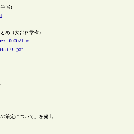
科学省）
ml
まとめ（文部科学省）
mext_00002.html
3483_01.pdf
立
集の策定について」を発出