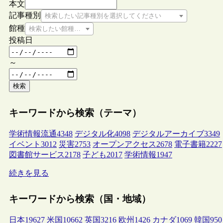
本文
記事種別
検索したい記事種別を選択してください
館種
検索したい館種を選択してください
投稿日
～
検索
キーワードから検索（テーマ）
学術情報流通
4348
デジタル化
4098
デジタルアーカイブ
3349
イベント
3012
災害
2753
オープンアクセス
2678
電子書籍
2227
図書館サービス
2178
子ども
2017
学術情報
1947
続きを見る
キーワードから検索（国・地域）
日本
19627
米国
10662
英国
3216
欧州
1426
カナダ
1069
韓国
950