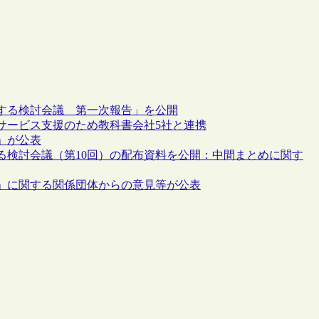
する検討会議 第一次報告」を公開
サービス支援のため教科書会社5社と連携
」が公表
る検討会議（第10回）の配布資料を公開：中間まとめに関す
」に関する関係団体からの意見等が公表