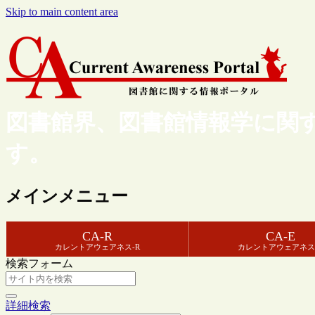
Skip to main content area
図書館界、図書館情報学に関
す。
メインメニュー
CA-R
CA-E
カレントアウェアネス-R
カレントアウェアネス
検索フォーム
詳細検索