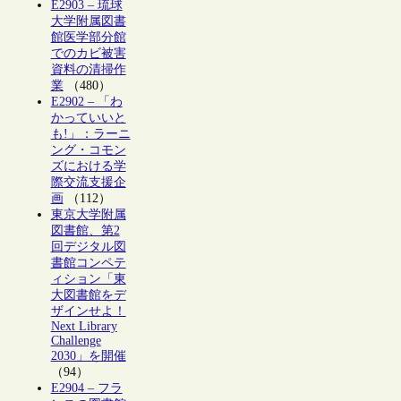
E2903 – 琉球
大学附属図書
館医学部分館
でのカビ被害
資料の清掃作
業
（480）
E2902 – 「わ
かっていいと
も!」：ラーニ
ング・コモン
ズにおける学
際交流支援企
画
（112）
東京大学附属
図書館、第2
回デジタル図
書館コンペテ
ィション「東
大図書館をデ
ザインせよ！
Next Library
Challenge
2030」を開催
（94）
E2904 – フラ