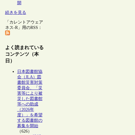
開
続きを見る
「カレントアウェア
ネス-R」用のRSS：
よく読まれている
コンテンツ（本
日）
日本図書館協
会（JLA）図
書館災害対策
委員会、「災
害等により被
災した図書館
等への助成
（2026年
度）」を希望
する図書館の
募集を開始
（626）