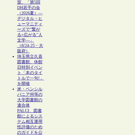
室、「第5回
DH若手の会
（2026夏）―
デジタル・ヒ
ューマニティ
ーズで“繋が
る×広がる”人
文学―」
（8/24-25・大
阪府）
埼玉県立久喜
図書館、休館
日特別イベン
ト「本のタイ
トルで一句!」
を開催
米・ペンシル
バニア州等の
大学図書館の
連合体
PALCI、図書
館によるシス
テム相互運用
性評価のため
のガイドを公