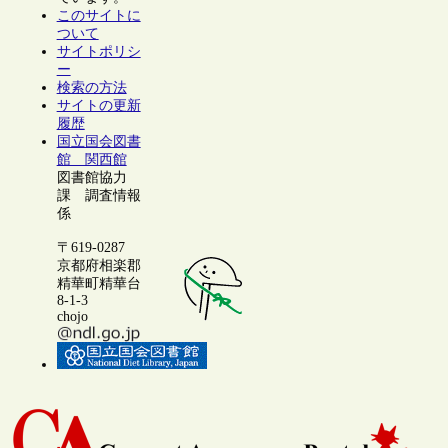
このサイトに
ついて
サイトポリシ
ー
検索の方法
サイトの更新
履歴
国立国会図書
館 関西館
図書館協力
課 調査情報
係
〒619-0287
京都府相楽郡
精華町精華台
8-1-3
chojo