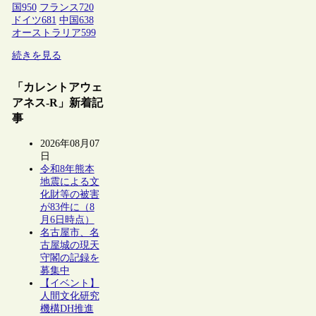
国
950
フランス
720
ドイツ
681
中国
638
オーストラリア
599
続きを見る
「カレントアウェ
アネス-R」新着記
事
2026年08月07
日
令和8年熊本
地震による文
化財等の被害
が83件に（8
月6日時点）
名古屋市、名
古屋城の現天
守閣の記録を
募集中
【イベント】
人間文化研究
機構DH推進