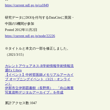
https://current.ndl.go.jp/ca1849
研究データにDOIを付与するDataCiteに英国・
中国の5機関が参加
Posted 2012年11月2日
https://current.ndl.go.jp/node/22226
※タイトルと本文の一部を修正しました。
（2021/3/15）
カレントアウェアネス-R
学術情報
学術情報流
通
Ex Libris
【イベント】中村哲医師メモリアルアーカイ
ブ オープニングイベント（3/21・オンライ
ン）
伊那市立伊那図書館（長野県）、「向山雅重
写真資料デジタルアーカイブ」を作成
累計アクセス数:
1047