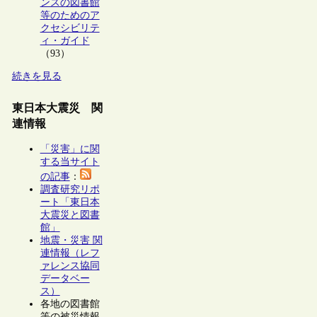
ンスの図書館
等のためのア
クセシビリテ
ィ・ガイド
（93）
続きを見る
東日本大震災 関
連情報
「災害」に関
する当サイト
の記事
：
調査研究リポ
ート「東日本
大震災と図書
館」
地震・災害 関
連情報（レフ
ァレンス協同
データベー
ス）
各地の図書館
等の被災情報